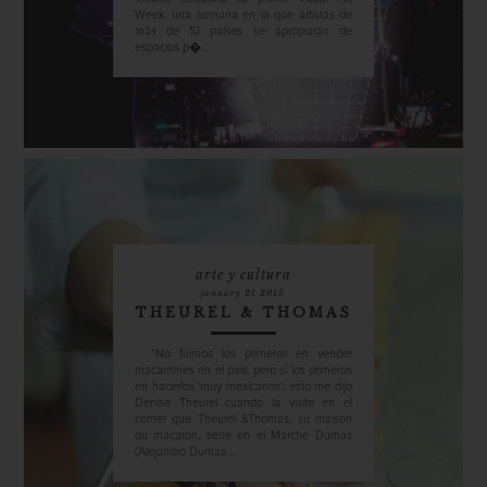
Week: una semana en la que artistas de
más de 10 países se apropiarán de
espacios p�...
arte y cultura
january 21 2015
THEUREL & THOMAS
“No fuimos los primeros en vender
macarrones en el país, pero sí los primeros
en hacerlos ‘muy mexicanos’; esto me dijo
Denise Theurel cuando la visite en el
corner que Theurel &Thomas, su maison
du macaron, tiene en el Marché Dumas
(Alejandro Dumas ...