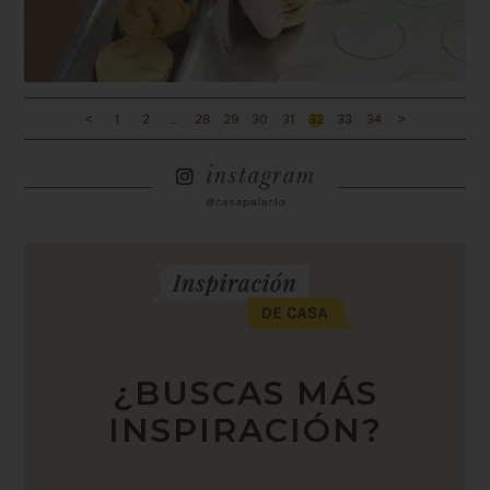
<
1
2
…
28
29
30
31
32
33
34
>
¿BUSCAS MÁS
INSPIRACIÓN?