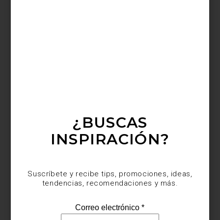
arte y cultura
february 13 2015
LA PANADERÍA POR
ROSETTA
Sin duda, el restaurante Rosetta fue uno
de los pioneros en el renacimiento de la
colonia Roma: abierto en 2010 sobre la
calle de Colima, en poco tiempo se
¿BUSCAS
convirtió en un referente gastronómico de
la zona y un sitio obligado para los
INSPIRACIÓN?
amantes de la auténtica comida italiana,
pues su chef, Elena R...
Suscríbete y recibe tips, promociones, ideas,
tendencias, recomendaciones y más.