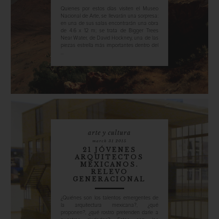
Quienes por estos días visiten el Museo
Nacional de Arte, se llevarán una sorpresa:
en una de sus salas encontrarán una obra
de 4.6 x 12 m; se trata de Bigger Trees
Near Water, de David Hockney, una de las
piezas estrella más importantes dentro del
...
arte y cultura
march 31 2015
21 JÓVENES
ARQUITECTOS
MEXICANOS.
RELEVO
GENERACIONAL
¿Quiénes son los talentos emergentes de
la arquitectura mexicana?, ¿qué
proponen?, ¿qué rostro pretenden darle a