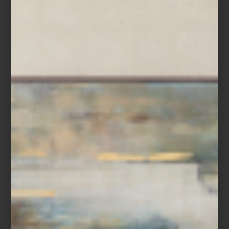
de confianza hacia al chef, a quien se le da total libertad de preparar lo que él
considere mejor. En el caso de Rokai, el principio de omakase, se aplica al
chef japonés Hiroshi Kawahito. Hace poco visitamos el restaurante y fue el
propio Hiroshi quien nos habló del concepto del lugar: “No planeo un menú,
el mismo pescado me indica qué preparar; nos traen la ...
arte y cultura
march 20 2015
FESTIVAL DEL
CENTRO HISTÓRICO
2015
Después de 30 años de celebrarse, ya no
es sólo de uno de los eventos culturales
más importantes del país, sino de todo
Latinoamérica, hablamos por supuesto del
Festival del Centro Histórico, como -
después de pasar por varios nombres-
ahora se le conoce. Se trata de una
plataforma que reúne...