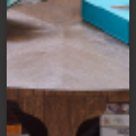
arte y cultura
march 05 2015
PIZZERÍA CANCINO
En la glorieta de la Cibeles se encuentra
uno de nuestros lugares favoritos para una
cena informal o unos tragos después del
cine; se trata de Cancino, un espacio sin
mayores pretensiones que la de ofrecer
una de las mejores combinaciones: pizza
acompañada por una cerveza fría (este es
uno de sus...
arte y cultura
march 04 2015
PRIX PICTET EN EL