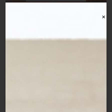
arte y cultura
ROKAI
Una visita a este restaurante es toda una aventura: escondido en la colonia
Cuauhtémoc, este local minúsculo no cuenta con un menú específico, sino
que se rige bajo el concepto de “omakase”, palabra japonesa que significa
“encargo”, pero que en los restaurantes de sushi tradicionales es un gesto