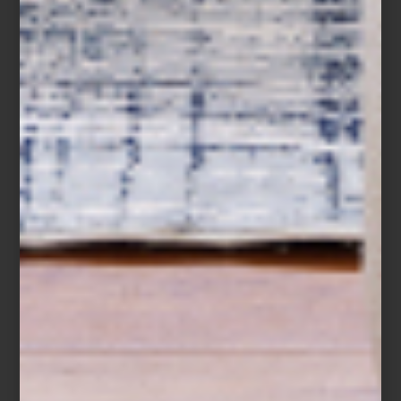
contemporánea que se realiza en un
espacio público; por supuesto Bansky, es
su más famoso exponente. A diferencia
del grafiti, expresión con la que se suele
confundir, el Street art es una intervención
má...
arte y cultura
february 26 2015
MAGNOLIA BAKERY
Este lugar se dio a conocer en un capítulo
de Sex and the City en el que Carrie le
cuenta a Miranda las novedades de su
vida amorosa mientras comen los ahora
famosos cupcakes de Magnolia Bakery.
No pasó mucho tiempo para que esta