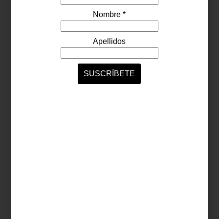
arte y cultura
february 11 2015
V MASTER HOUSES
OF THE WORLD
Cada vez son más los espacios de
discusión y reflexión que el interiorismo y la
arquitectura están ganando en nuestro
país; por ejemplo, además de eventos
clave como la Design Week México o ...
arte y cultura
february 06 2015