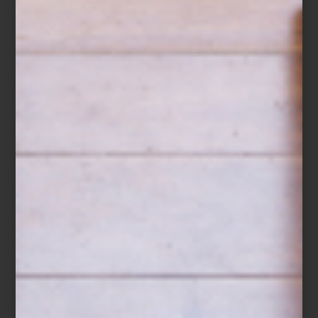
pastelería cobrara fama mundial. Magnolia
Bakery nació en 1996,...
arte y cultura
february 20 2015
CANTINA RIVIERA
DEL SUR
Este lugar nos ofrece tres cosas que jamás
tendrán desperdicio: una buena sesión de
dominó, comida yucateca y el ambiente
único que solo podemos encontrar en una
cantina. Se trata de la Riviera del Sur,
cantina respaldada por la experiencia del
grupo Pata Negra y que hace poco se
sumó a la ofe...