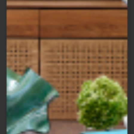
arte y cultura
march 13 2015
DE MAR A MAR
¿Aburrido del circuito Roma-Condesa?
Pues basta moverse unas cuantas
cuadras a la cada vez más trendy colonia
Juárez para encontrar distintas opciones.
Si bien el movimiento se está
concentrando en el cuadrante que forman
las calles de Niza, Londres, Berlín y Av.
Chapultepec, no olvide...