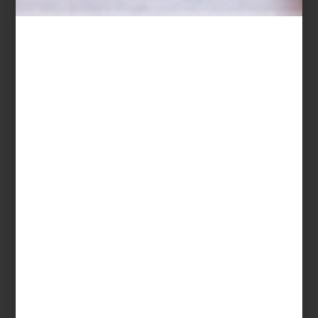
arte y cultura
february 18 2015
JAVIER ARREDONDO:
DF DE DISEÑO
"La Ciudad de México es un auténtico
laboratorio creativo”, me dijo Javier
Arredondo, presidente de Travesías Media,
la empresa que edita las revistas Travesías
y Gatopardo, además de las estupendas
Guías dF. “En cuanto a diseño, incluso
tenemos algunas ventajas sobre otros
países: somos...