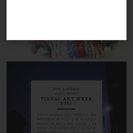
los amantes del arte moderno: la 12ª
edición de la Feria Zona MACO (México
Arte Contemporáneo); ayer fue la
inauguración oficial y permanecerá abierta
hasta el próximo 8 de febrero en el Centro
Banamex. ¿Qué podemos esperar este
año...
arte y cultura
january 28 2015
VISUAL ART WEEK
2015
2015 fue declarado por la UNESCO el “Año
Internacional de la Luz y las tecnologías
basadas en ella”, y para sumarse a los
festejos, del 3 al 8 de febrero la Ciudad de
México celebrará su primer Visual Art