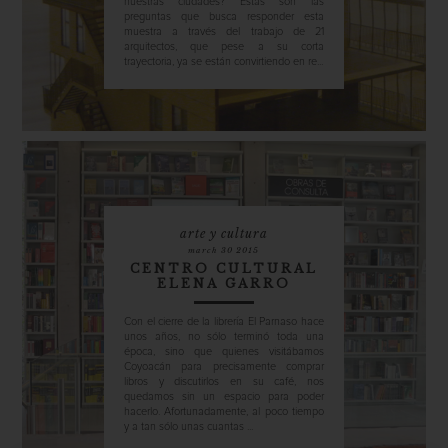
nuestras ciudades? Estas son las
preguntas que busca responder esta
muestra a través del trabajo de 21
arquitectos, que pese a su corta
trayectoria, ya se están convirtiendo en re...
arte y cultura
march 30 2015
CENTRO CULTURAL
ELENA GARRO
Con el cierre de la librería El Parnaso hace
unos años, no sólo terminó toda una
época, sino que quienes visitábamos
Coyoacán para precisamente comprar
libros y discutirlos en su café, nos
quedamos sin un espacio para poder
hacerlo. Afortunadamente, al poco tiempo
y a tan sólo unas cuantas ...