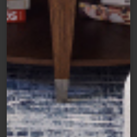
MUNAL
Consumption es el título de la muestra que
reúne el trabajo de los finalistas del Prix
Pictet, el premio de fotografía patrocinado
por Grupo Pictet (un banco suizo) que
cada año gana más prestigio. El concurso
invita a fotógrafos de todo el mundo para
que realicen una serie en torno a cuest...
arte y cultura
february 27 2015
STREET ART
CHILANGO
El Street art, arte urbano o arte callejero, es
una manifestación artística