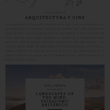
arte y cultura
ARQUITECTURA Y CINE
La arquitectura siempre está presente en el cine, como el escenario en el
que transcurren las historias, sin embargo, también hay cintas que deciden
hacer de este, su tema principal. Por eso, nos dimos a la tarea de buscar las
cinco películas que ningún arquitecto (o amante de la arquitectura) debe
perderse. Esta es nuestra selección, ¿consideras que falta alguna? 1 The
architect EEUU, 2006. Dir. Matt Tauber Con Anthony LaPaglia, Viola Davis e
Isabella Rosellini Se trata de una cinta de ficción que reflexiona sobre el
papel social de los arquitectos y el impacto de sus construcciones en el
entorno que los rodea. ...
arte y cultura
april 01 2015
LANDSCAPES OF
THE MIND.
PAISAJISMO
BRITÁNICO