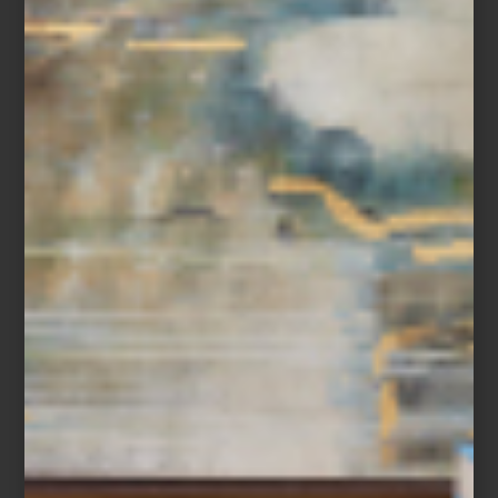
arte y cultura
march 18 2015
HENRI CARTIER-
BRESSON: LA
MIRADA DEL SXX
Pierre Assouline lo llamó “el ojo del siglo”, y
es que la cámara de Henri Cartier-Bresson
capturó algunos de los acontecimientos
históricos más importantes del siglo XX:
desde la Guerra Civil Española hasta la
muerte de Gandhi, pasando por la entrada
de Mao a Pekín o las impresiones del p...