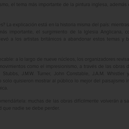
jismo, el tema más importante de la pintura inglesa, además
? La explicación está en la historia misma del país: mientra
más importante, el surgimiento de la Iglesia Anglicana, c
llevó a los artistas británicos a abandonar estos temas y 
pecable: a lo largo de nueve núcleos, los organizadores revis
 movimientos como el impresionismo, a través de las obras 
tubbs, J.M.W. Turner, John Constable, J.A.M. Whistler 
solo quisieron mostrar al público lo mejor del paisajismo i
ica.
endártela: muchas de las obras difícilmente volverán a sal
ad que nadie se debe perder.