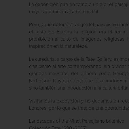
La exposición gira en torno a un eje: el paisa
mayor aportación al arte mundial.
Pero, ¿qué detonó el auge del paisajismo inglés
el resto de Europa la religión era el tema 
prohibición al culto de imágenes religiosas, 
inspiración en la naturaleza.
La curaduría, a cargo de la Tate Gallery, es im
clasicismo al arte contemporáneo, sin olvidar
grandes maestros del género como George S
Nicholson. Hay que decir que los curadores no 
sino también una introducción a la cultura britán
Visitamos la exposición y no dudamos en recom
Londres, por lo que se trata de una oportunid
Landscapes of the Mind. Paisajismo británico
Colección Tate 1690 -2007