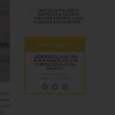
5.
ORÁCULOS TELÚRICO-
SINTÉTICOS, DE JULIO
SAHAGÚN SÁNCHEZ, LLEGA
A CASA PALACIO SANTA FE
lo más nuevo
1.
BIENVENIDA, ZASH: UNA
NUEVA MANERA DE VIVIR
LA MESA LLEGA A CASA
PALACIO.
mesa y cocina
august 05 2026
salas
iezas
reúne
XI.