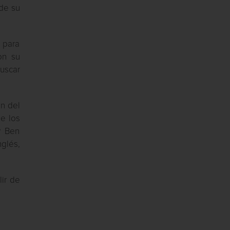
 de su
s para
on su
buscar
an del
de los
y Ben
nglés,
ir de