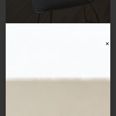
EC-17 de Herman Miller
En Casa Palacio Antara y Santa Fe, el universo de los Eames
puede descubrirse a través de piezas icónicas producidas por
Herman Miller y Vitra. La legendaria Lounge Chair & Ottoman en
multiples acabados, las refinadas Soft Pad Chairs o las versátiles
EC-17
conviven con objetos más lúdicos y decorativos como el
perchero Hang-It-All, el célebre Eames House Bird en madera o
las charolas y accesorios diseñados para Vitra.