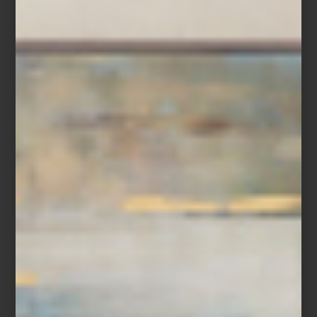
Piezas concebidas hace más de medio siglo que siguen
definiendo cómo entendemos el diseño contemporáneo: cálido,
funcional, experimental y profundamente humano. Visita Casa
Palacio Antara y Santa Fe y descubre uno de los universos
creativos más influyentes en la historia del diseño.
inspiración
/ august 04 2026
CASA PALACIO: UNA VISIÓN DEL
DISEÑO
Save