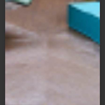
Más que una selección de marcas, Casa Palacio ha construido
una curaduría donde conviven piezas que han definido la historia
del diseño con otras que apenas comienzan a escribirla; en un
mismo recorrido es posible pasar de un clásico presente en la
colección permanente de algunos de los museos más
importantes del mundo a la obra de un diseñador mexicano
contemporáneo; de un objeto realizado completamente a mano a
una pieza donde la innovación tecnológica redefine la vida
cotidiana. Marcas internacionales, grandes oficios, libros, arte,
cocina profesional, audio Hi-Fi, iluminación y mobiliario conviven
bajo una misma visión: entender el hogar como un universo
donde cada detalle tiene el poder de inspirar.