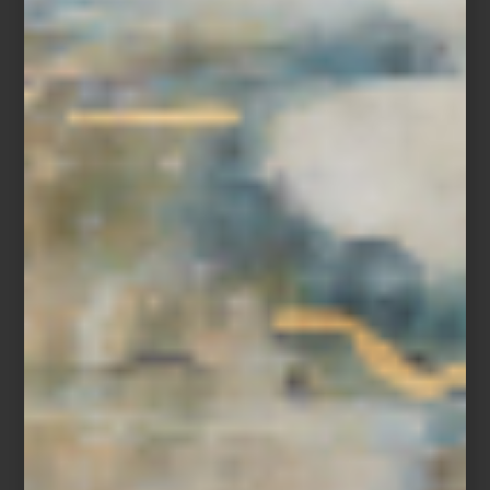
Una curaduría para descubrir nuevas maneras de
habitar
Hay lugares a los que volvemos porque siempre encontramos
algo inesperado. Una idea, un material o una pieza capaz de
transformar la manera en que imaginamos un espacio. Desde
hace casi dos décadas, Casa Palacio ha construido precisamente
esa experiencia: un lugar donde el diseño se revela a medida
que se recorre.