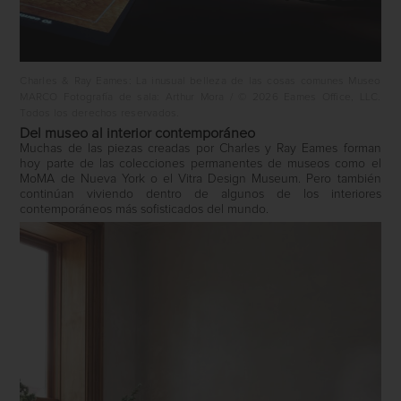
Charles & Ray Eames: La inusual belleza de las cosas comunes Museo
MARCO Fotografía de sala: Arthur Mora / © 2026 Eames Office, LLC.
Todos los derechos reservados.
Del museo al interior contemporáneo
Muchas de las piezas creadas por Charles y Ray Eames forman
hoy parte de las colecciones permanentes de museos como el
MoMA de Nueva York o el Vitra Design Museum. Pero también
continúan viviendo dentro de algunos de los interiores
contemporáneos más sofisticados del mundo.