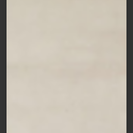
Hang-It-All de Herman Miller
House Bird producido por Vitra