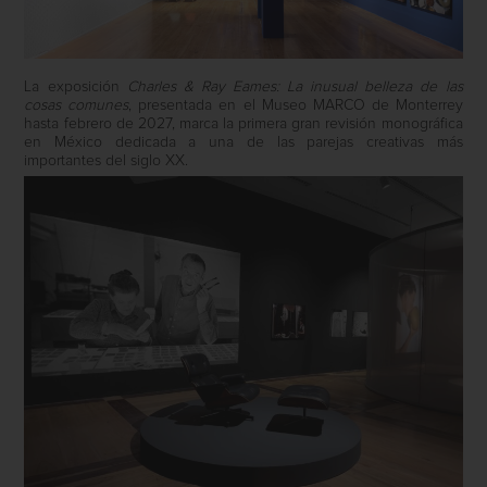
La exposición
Charles & Ray Eames: La inusual belleza de las
cosas comunes
, presentada en el Museo MARCO de Monterrey
hasta febrero de 2027, marca la primera gran revisión monográfica
en México dedicada a una de las parejas creativas más
importantes del siglo XX.