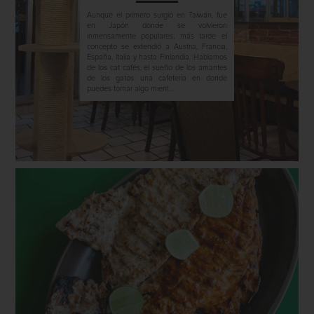
Aunque el primero surgió en Taiwán, fue
en Japón donde se volvieron
inmensamente populares; más tarde el
concepto se extendió a Austria, Francia,
España, Italia y hasta Finlandia. Hablamos
de los cat cafés, el sueño de los amantes
de los gatos: una cafetería en donde
puedes tomar algo mient...