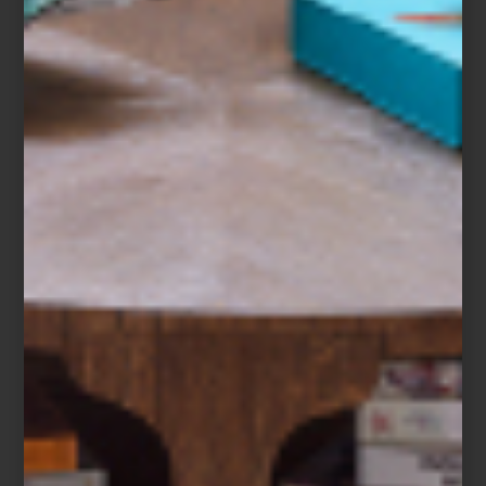
arte y cultura
june 05 2015
LA MORERA
En el bajo puente de la Hacienda de los
Morales, en Polanco, abrió hace poco este
mercado gourmet; se trata de una idea de
Diego Zúñiga, quien se inspiró en la
remodelación del mercado madrileño de
San Miguel, para crear este concepto. Se
trata de un proyecto que ofrece un nuevo
espacio par...
arte y cultura
may 29 2015
PIEDRA, PAPEL O
TIJERA: EL JUEGO
DE LOS ARTISTAS