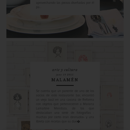
aprovechando las piezas diseñadas por él
pa...
arte y cultura
june 19 2015
MALAMÉN
Se cuenta que un pariente de uno de los
socios de este restaurante bar, encontró
un viejo baúl en una casona de Reforma
con objetos que pertenecieron a Mariana
Lamartine Mendoza, de los que
destacaban una serie de fotografías -
muchas por cierto eran desnudos- y una
libreta con recetas que su due�...