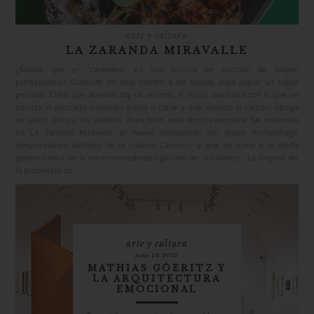
arte y cultura
LA ZARANDA MIRAVALLE
¿Sabías que el “zarandeo” es una técnica de cocción de origen
prehispánico? Consiste en asar carnes a las brasas para lograr un sabor
peculiar. Claro que además hay un secreto, el mojo: una salsa con la que se
barniza el pescado, camarón, pulpo o carne y que, aunado al carbón, otorga
un sabor único a los platillos. Pues bien, esta técnica ancestral fue retomada
en La Zaranda Miravalle, el nuevo restaurante del grupo Archipiélago
(responsables también de la cadena Cancino), y que se suma a la oferta
gastronómica de la recién remodelada glorieta de la Cibeles. Lo original de
la propuesta es...
arte y cultura
june 26 2015
MATHIAS GÖERITZ Y
LA ARQUITECTURA
EMOCIONAL