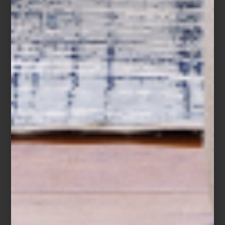
selección de piezas en un espacio
determinado de manera funcional y
creativa. Hablamos por supuesto de los
interioristas, quienes co...
arte y cultura
may 22 2015
REVISTA HOJA
SANTA
Con apenas cuatro volúmenes editados,
Hoja Santa es ya una de nuestras revistas
favoritas. Se trata de una publicación
dedicada al mundo gastronómico, pero no
te imagines la típica revista “con recetas”,
en realidad, esta propuesta editorial
independiente creación de Paola Mendoza