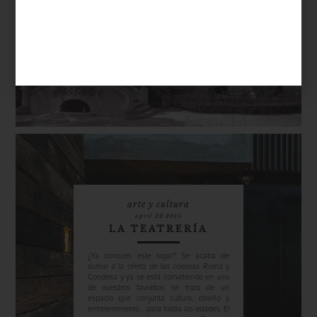
ubica en la calle de Guadalajara 104, justo
frente al Parque España, ¿pero sabes qué
alberga en su interior? Pues bien,
actualmente es la sede del Fideicomiso
Archivos Plutarco E. Calles y Fernando
Torreblanca, el cual resg...
arte y cultura
april 20 2015
LA TEATRERÍA
¿Ya conoces este lugar? Se acaba de
sumar a la oferta de las colonias Roma y
Condesa y ya se está convirtiendo en uno
de nuestros favoritos: se trata de un
espacio que conjunta cultura, diseño y
entretenimiento… para todas las edades. El