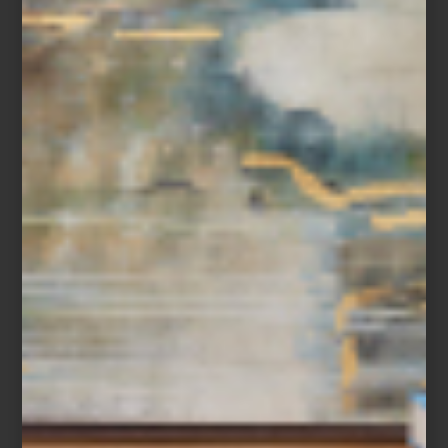
arte y cultura
june 12 2015
¿ERES AMANTE DE
LA ARQUITECTURA?
ESTO TE INTERESA
Los museos universitarios forman parte del
amplio patrimonio artístico con el que
cuenta la UNAM; nos referimos a recintos
como el Palacio de Minería, obra de
Manuel Tolsá y el mejor ejemplo del
neoclásico mexicano o el Museo
Universitario del Chopo (¿sabías que a su
estilo se le conoce como ...