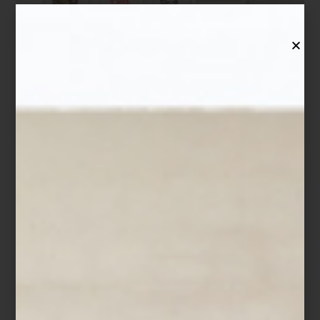
arte y cultura
LA SANISIMA
¿Quieres comer de manera saludable… pero no encuentras opciones cerca
de tu trabajo? Pues te tenemos una recomendación: un servicio de comida a
domicilio -elaborada con productos orgánicos–, que es nutritiva y muy
sabrosa, y además busca que tu cuerpo se vea y sienta mejor con tan sólo