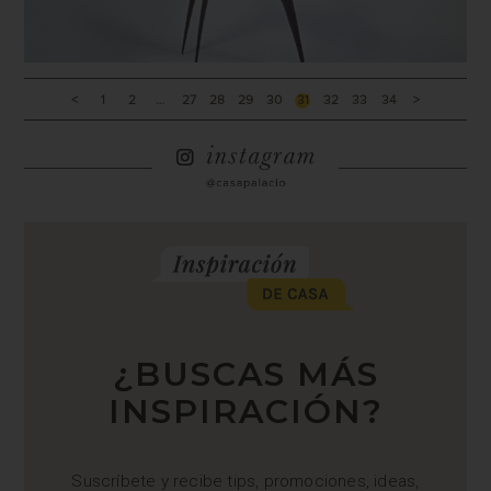
<
1
2
…
27
28
29
30
31
32
33
34
>
¿BUSCAS MÁS
INSPIRACIÓN?
Suscríbete y recibe tips, promociones, ideas,