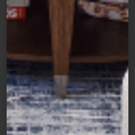
Trompos, rompecabezas, futbolitos y
rehiletes han invadido la sala principal del
Museo Mural Diego Rivera; se trata de
Piedra, papel o tijera. El juego de los
artistas, una exposición itinerante que nos
ofrece el punto de vista de 48 artistas
plásticos en torno al juego y el jug...
arte y cultura
may 27 2015
BELECO DESIGN LAB
El mobiliario y los objetos decorativos, así
sean de la mejor marca, no funcionan por
si mismos. Necesitan de la visión creativa
de un experto que sepa integrar una