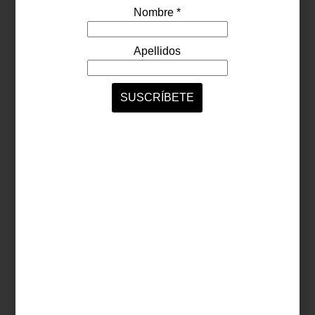
arte y cultura
may 07 2015
FESTIVAL
INTERNACIONAL DE
LAS LUCES MÉXICO
2015
Por segundo año consecutivo, se celebra
en la Ciudad de México una fiesta
dedicada a la luz: FILUX, el festival que el
año pasado iluminó puntos emblemáticos
de la capital, atrayendo a más de dos
millones de sorprendidos capitalinos. En
esta ocasión, el festival se celebra del 7 ...
arte y cultura
may 01 2015
L’ENCANTO DE LOLA