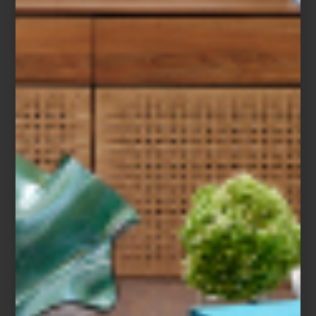
arte y cultura
june 10 2015
CASA LAB 02
El día de ayer por fin conocimos al
ganador de CasaLab02 el diplomado
organizado por Rigoletti Casa de Diseño,
Masisa Lab y Casa Palacio; se trató del
escritorio Ensamble, diseñado por Alonso
Briones Corté...