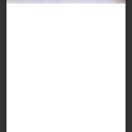
arte y cultura
may 15 2015
EN SANTA FE:
CENTRAL CENTRAL
Definitivamente, a la zona de
corporativos del poniente de la ciudad le
urgía un concepto como este: restaurante
de tapas, bar de champaña con DJ y
terraza, todo en un mismo espacio. Se
trata de Central Central, creación de los
responsables de Central Brasserie en
Polanco, por lo que la...