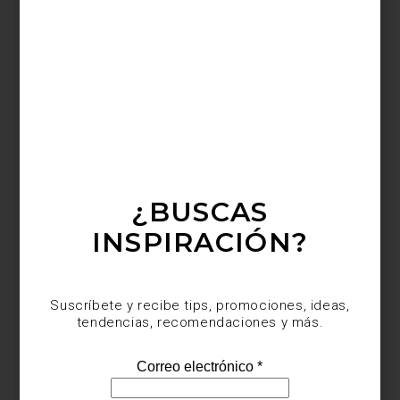
arte y cultura
may 11 2015
REHABILITACIÓN:
DR. MORA 9
Ya sea el Barrio del Beso en Barcelona, la
zona de Stratford en Londres o el High
Line Park de Manhattan, las grandes
capitales del mundo han apostado por
¿BUSCAS
intervenir y rehabilitar zonas urbanas
abandonadas o en plena decadencia,
para darles nueva vida en beneficio no
INSPIRACIÓN?
sólo de los vecinos del lugar, ...
Suscríbete y recibe tips, promociones, ideas,
tendencias, recomendaciones y más.