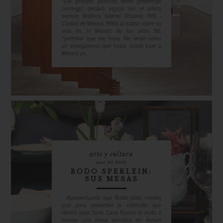
“Los pintores parecían tener problemas
conmigo”, declaró alguna vez el artista
alemán Mathias Göeritz (Polonia, 1915 -
Ciudad de México, 1990) al hablar sobre su
vida en el México de los años 50;
“preferían que me fuera. Me veían como
un energúmeno que había osado traer a
México un...
arte y cultura
june 23 2015
BODO SPERLEIN:
SUS MESAS
Aprovechando que Bodo visitó nuestro
país para presentar la colección que
diseñó para Tane, Casa Palacio lo invitó a
montar una mesa temática en Antara