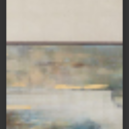
cambiar de alimentación. Se trata de La Sanisima, una empresa que busca
ofrecer “alimentos buenos para el cuerpo… y el alma”; pero dejemos que sea
el chef Claudio Hall, quien nos explique mejor en qué consiste su propuesta.
...
arte y cultura
june 15 2015
FRANCIS ALŸS EN EL
TAMAYO
Nombrado como uno de los artistas
contemporáneos más importantes del
mundo por la revista Newsweek, Francis
Alÿs (Amberes, 1959) belga radicado en
México desde hace varios años, presenta
por estos días una exposición en el Museo
Tamayo: “Relato de una negociación”. Más
que una muestra,...