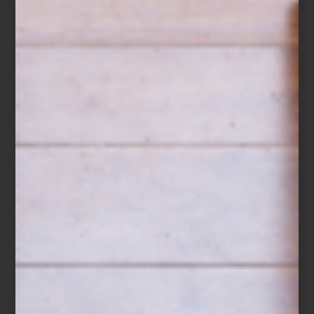
(diseñad...
arte y cultura
may 19 2015
LA VALISE HOTEL
Traveler, la revista de viajes de Condé
Nast, lo definió como “el hotel más hip de
la Cd. de México”; mientras que la edición
francesa de AD Magazine lo incluyó en su
selección de los nuevos hoteles más
bellos del mundo, sin olvidar que Trip
Advisor lo incluyó en el t...