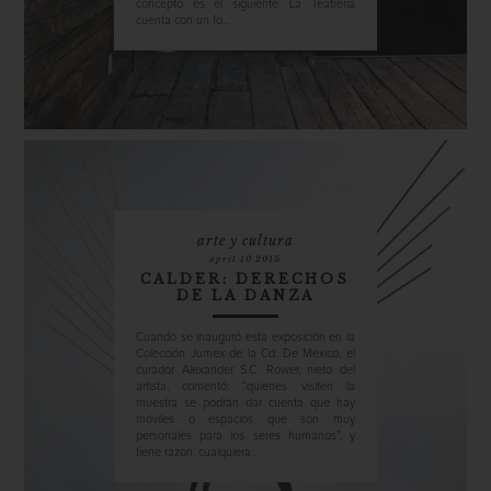
concepto es el siguiente: La Teatrería
cuenta con un fo...
arte y cultura
april 10 2015
CALDER: DERECHOS
DE LA DANZA
Cuando se inauguró esta exposición en la
Colección Jumex de la Cd. De México, el
curador Alexander S.C. Rower, nieto del
artista, comentó: “quienes visiten la
muestra se podrán dar cuenta que hay
móviles o espacios que son muy
personales para los seres humanos”, y
tiene razón: cualquiera...