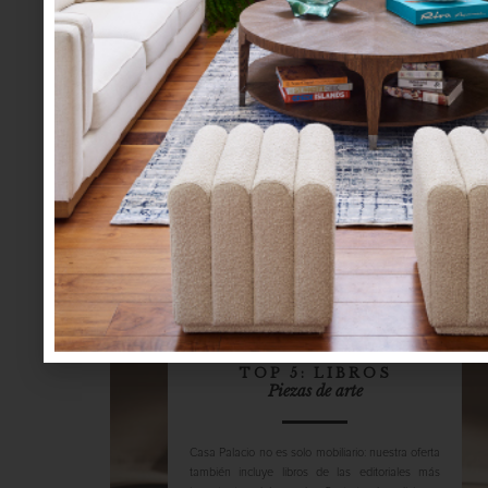
Cada vez más gente evita los químicos y opta
por lo natural; esta práctica puede hacerse
extensiva a nuestros perros y gatos, aquí te
decimos cómo hacerlo. • Una forma natural de
eliminar pulgas es colocar una parte de agua y
una de vinagre en un atomiza...
consejos
december 29 2014
TOP 5: LIBROS
Piezas de arte
Casa Palacio no es solo mobiliario: nuestra oferta
también incluye libros de las editoriales más