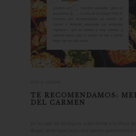
¿Quieres comer de manera saludable… pero no
encuentras opciones cerca de tu trabajo? Pues te
tenemos una recomendación: un servicio de
comida a domicilio -elaborada con productos
orgánicos–, que es nutritiva y muy sabrosa, y
además busca que tu cuerpo se vea y sienta
mejor con tan sólo camb...
arte y cultura
TE RECOMENDAMOS: ME
DEL CARMEN
En la calle de Amargura, justo frente a la Plaza d
Ángel, abrió hace poco una opción gastronómica q