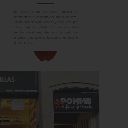
Me fascina como esta casa francesa ha
reinterpretado el concepto del “trofeo de caza”:
usando fibra de vidrio, resinas y lacas, esculpen
gorilas púrpuras, felinos azul eléctrico, osos
amarillos y hasta elefantes rosas. Sin duda, son
un básico para quienes buscamos introducir el
reino animal e...