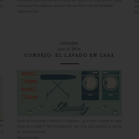
lo
Humedad, poca ventilación o humo de cigarro, no importa qué cause
que
za
mal olor en tus espacios, siempre hay una forma fácil de resolverlo.
sim
Seguir leyendo…
Seg
consejos
june 27 2014
CONSEJO: EL LAVADO EN CASA
Lavar en casa pone a temblar a cualquiera: “¿y si echo a perder mi ropa,
os
sábanas o toallas?” No te preocupes, con esta guía práctica, el lavado
 y
no será una batalla.
Seguir leyendo…