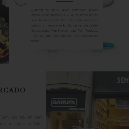
¿Pueden ser unos vasos irrompibles piezas
dignas de un museo? En 2014, los jueces de los
Red Dot Awards, el “Oscar” del diseño, pensaron
que sí… al menos sí se trataba de los que diseñó
el australiano Marc Newson para Palm Products.
Hoy, tras ganar dicho premio, esta colección de
vasos ...
RCADO
e San Jacinto, en San
ue hacia mucha falta