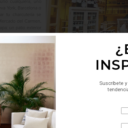
uno cualquiera, uno
va York, Barcelona o
r tu charcutería se
 Mercado del Carmen,
a: un patio exterior
nte, ¡mesas y sillas
óxima apertura fue el
¿
os de l...
INS
Suscríbete y
tendenci
marcas
december 31 2014
LO MEJOR DEL AÑO:
CRISTALERÍA DE LUJO
Colecciones favoritas