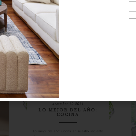
¡Ya estamos listos para recibir el 2015, y esto no
puede hacerse sin un buen brindis: te
presentamos las copas de nuestras cinco
colecciones favoritas. 1 Chateau Baccarat: Estas
copas tienen dos cualidades: la primera, la
insuperable calidad del cristal de esta lege...
marcas
december 10 2014
LO MEJOR DEL AÑO:
COCINA
Lo mejor del año: Cocina En nuestro recuento