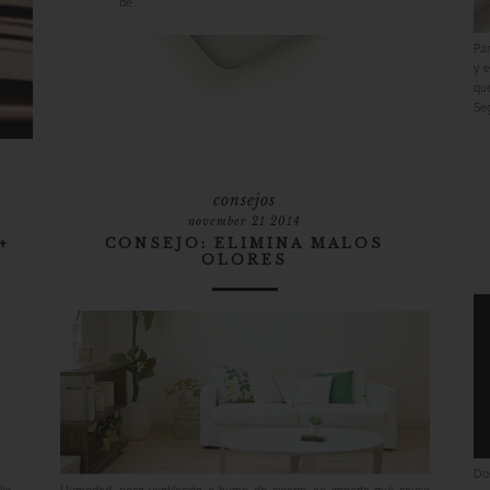
de...
Par
y e
qu
Seg
consejos
november 21 2014
+
CONSEJO: ELIMINA MALOS
OLORES
Dos