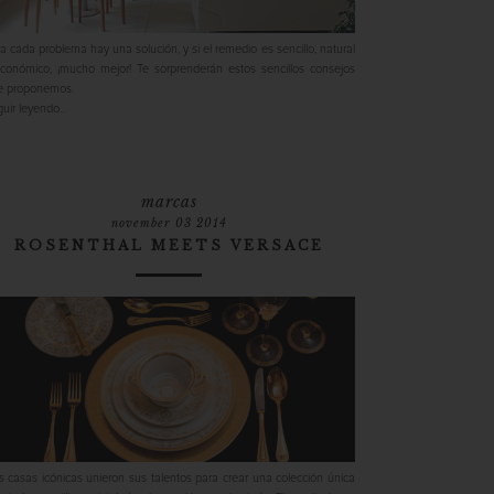
a cada problema hay una solución, y si el remedio es sencillo, natural
conómico, ¡mucho mejor! Te sorprenderán estos sencillos consejos
e proponemos.
uir leyendo…
marcas
november 03 2014
ROSENTHAL MEETS VERSACE
 casas icónicas unieron sus talentos para crear una colección única