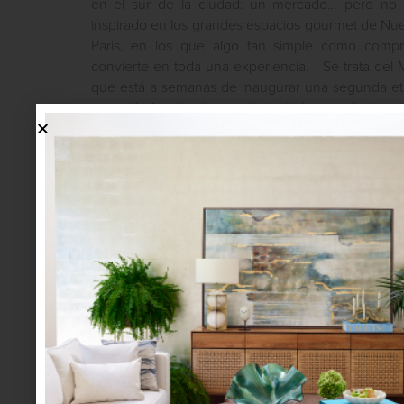
en el sur de la ciudad: un mercado… pero no 
inspirado en los grandes espacios gourmet de Nue
Paris, en los que algo tan simple como compra
convierte en toda una experiencia. Se trata del
que está a semanas de inaugurar una segunda etap
con más locales, barras de bebidas y más importa
para que los visitantes se queden a comer! Esta pr
pretexto para que Rodrigo Méndez y Diego Ibarra, d
consejos
january 09 2015
CONSEJO: REMEDIOS
NATURALES PARA
MASCOTAS