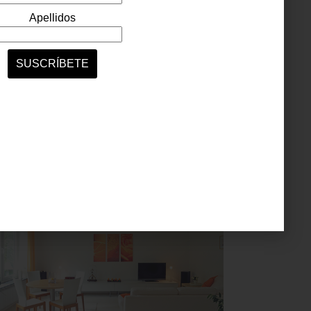
¿Ya decidiste el menú de tu cena de año nuevo?
El lomo de cerdo es un clásico en estas fechas,
pero nosotros te traemos una receta diferente
que sorprenderá a todos. Ingredientes 1 kg de
lomo de cerdo 400 g de tocino 1/4 taza de aceite
de oliva 1 cucharada...
consejos
november 28 2014
CONSEJO: 5 TRUCOS PARA EL
HOGAR