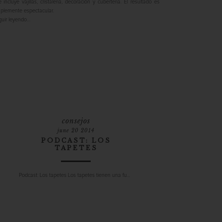
 incluye vajillas, cristalería, decoración y cubertería. El resultado es
plemente espectacular.
uir leyendo…
consejos
june 20 2014
PODCAST: LOS
TAPETES
Podcast: Los tapetes Los tapetes tienen una fu...