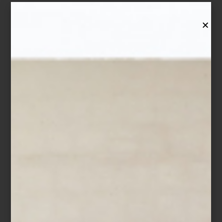
Casa Palacio ha tenido el honor de ser invitado a la Semana 39, Congreso de
Expertos en Espacio Interior.
Seguir leyendo…
marcas
january 24 2013
COLABORADORA DE LA SEMANA
CORYNNE LAPEYRE DE CANELÉS DE
BORDEAUX