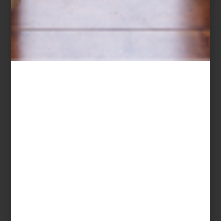
december 20 2012
ENTREVISTA CON CRISTINA PINEDA
Cristina Pineda es una famosa diseñadora, reconocida por su labor promotora
de la cultura mexicana en el mundo.
Seguir leyendo…
ambientes
december 17 2012
CASA PALACIO EN ANTARA POLANCO
El centro comercial Antara Fashion Hall, como su nombre indica, es un
espacio lleno de elementos creados especialmente para el deleite de los