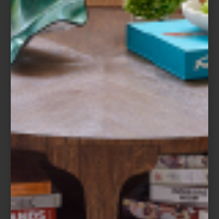
Environment Furniture es una compañía de Los Ángeles con un gran sentido
de la sustentabilidad,
Seguir leyendo…
noticias
january 04 2013
CONTRACT POR EDUARDO RIVAS