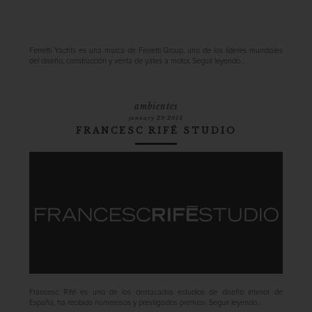
Ferretti Yachts es una marca de Ferretti Group, uno de los líderes mundiales
del diseño, construcción y venta de yates a motor,
Seguir leyendo…
ambientes
january 29 2013
FRANCESC RIFÉ STUDIO
Francesc Rifé es uno de los destacados estudios de diseño interior de
España, ha recibido numerosos y prestigiados premios:
Seguir leyendo…