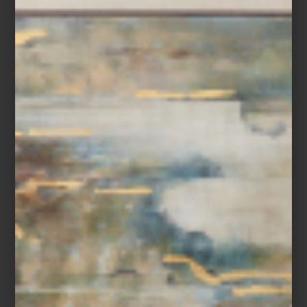
Tuvimos la oportunidad de sentarnos a platicar con Corynne Lapeyre, co-
creadora de la deliciosa marca Canelés de Bordeaux,
Seguir leyendo…
marcas
january 17 2013
COLABORADOR DE LA SEMANA:
ANTONIO MUÑOZ, FUNDADOR DE
KOO INTERNACIONAL
Esta vez es el turno de Antonio Muñoz,
Seguir leyendo…