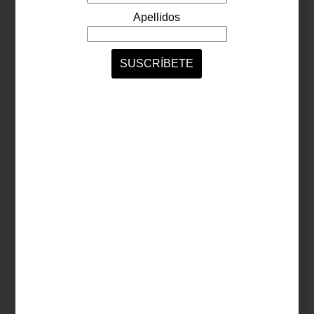
december 17 2012
CASA PALACIO PARTICIPA EN DESIGN
WEEK MÉXICO
2012 es el año en el que Casa Palacio debuta como patrocinador dentro de
este gran evento de diseño y tendencias.
Seguir leyendo…
noticias
december 17 2012
DESIGN WEEK MÉXICO
Design Week México tiene como misión crear una plataforma para promover
el diseño y la creatividad de personas involucradas en el mundo del