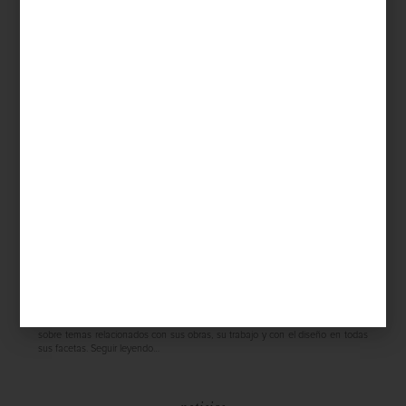
interiorismo, ya sean arquitectos, diseñadores o público en general.
Seguir
leyendo…
noticias
december 17 2012
BLOG CASA PALACIO COMO VÍA DE
COMUNICACIÓN
Constantemente tendremos colaboradores que nos hablarán, en concreto,
sobre temas relacionados con sus obras, su trabajo y con el diseño en todas
sus facetas.
Seguir leyendo…