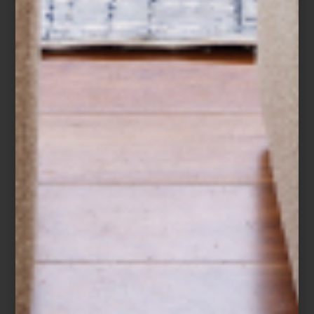
noticias
december 27 2012
ENTREVISTA CON TEODORO
RODRÍGUEZ
Con motivo de la próxima apertura de Casa Palacio en Santa Fe, nos
reunimos con Teodoro Rodríguez, director de compras para que nos hablara
un poco sobre las ideas que se tienen para este nuevo complejo.
Seguir
leyendo…
noticias