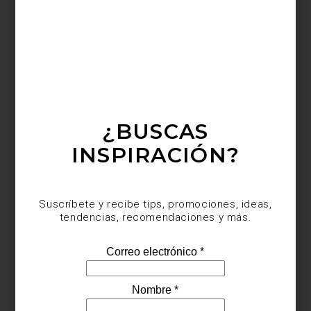
sentidos.
Seguir leyendo…
noticias
december 17 2012
PUBLICACIONES
¿BUSCAS
INSPIRACIÓN?
Suscríbete y recibe tips, promociones, ideas,
tendencias, recomendaciones y más.
Una tienda como Casa Palacio merece ser vista por muchos, es por eso que
hemos elegido algunas publicaciones de revistas como Domus, La Revista,
Folio y otras donde resaltan productos que puedes encontrar dentro de Casa
Palacio.
Seguir leyendo…
noticias