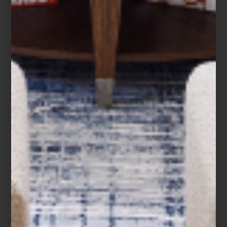
Tuvimos la oportunidad de platicar con Eduardo Rivas, responsable del área
de Contract dentro de Casa Palacio, para que nos hablara un poco sobre este
proyecto.
Seguir leyendo…
noticias
january 03 2013
ENTREVISTA CON AURELIO VÁZQUEZ
DIN INTERIORISMO
Aurelio Vázquez es el genio detrás de DIN interiorismo, una compañía
dedicada a la creación de espacios estéticos y funcionales con un enfoque
especial a la esencia de sus clientes.
Seguir leyendo…