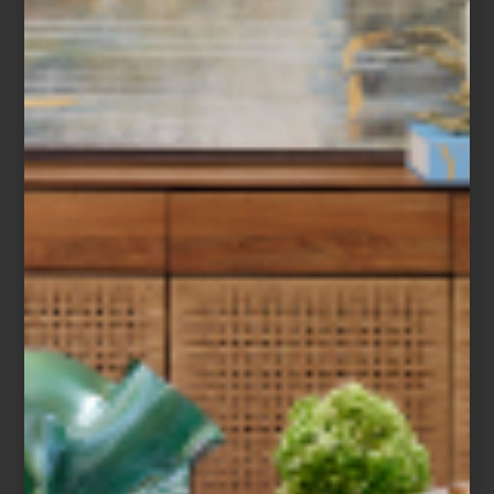
marcas
january 15 2013
ASSOULINE EN CASA
PALACIO
Assouline en Casa Palaci...
marcas
january 10 2013
COLABORADOR DE LA SEMANA:
DAVIDE BERRUTO CEO DE
ENVIRONMENT