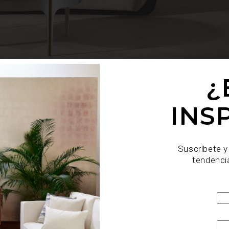
¿
INS
 sinónimo de lujo sofisticado y diseño internacional. Funda
nació de una pasión por el mobiliario antiguo y los objeto
ezas únicas se transformó con el tiempo en una marca qu
Suscríbete y
ráneo.
tendenci
e mobiliario y
luminarias
, hasta objetos decorativos y arte 
lobal por su estilo ecléctico, glamoroso y profundamente eu
adas hasta hoteles de lujo y espacios públicos en los 