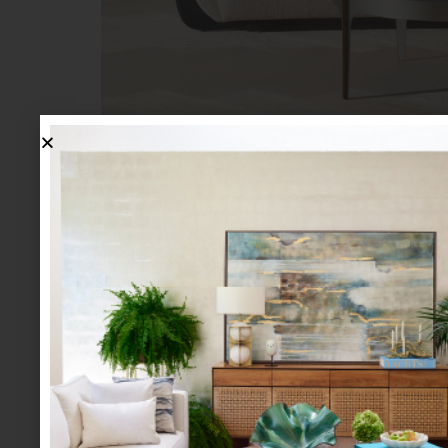
Desde hace más de 30 años,
Eichholtz
ha sido
Theo Eichholtz
en los Países Bajos, la firma 
historia. Aquella búsqueda personal por pi
redefine la estética del interiorismo contempo
Con más de 4,000 diseños —que incluyen desd
Eichholtz
se ha convertido en una referencia g
Sus piezas decoran desde residencias priv
continentes.