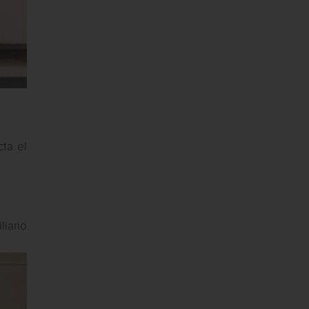
cta el
iario