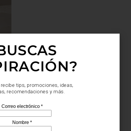
BUSCAS
PIRACIÓN?
da por
s con
e hoy
 recibe tips, promociones, ideas,
as, recomendaciones y más.
mural—
ropeo.
cinco