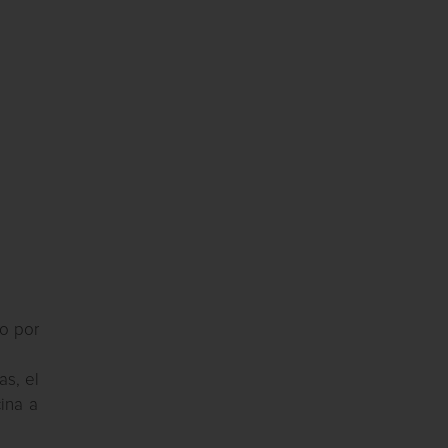
jo por
as, el
ina a