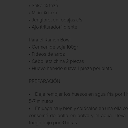
• Sake ¾ taza
• Mirin ¾ taza
• Jengibre, en rodajas c/s
• Ajo (triturado) 1 diente
Para el Ramen Bowl:
• Germen de soja 100gr
• Fideos de arroz
• Cebolleta china 2 piezas
• Huevo hervido suave 1 pieza por plato
PREPARACIÓN
Deja remojar los huesos en agua fría por 1 
5-7 minutos.
Enjuaga muy bien y colócalos en una olla con
consomé de pollo en polvo y el agua. Lleva a
fuego bajo por 3 horas.