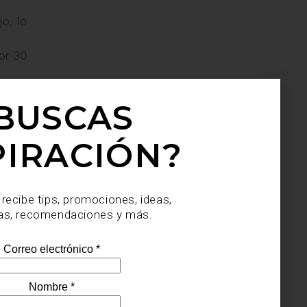
jo, lo
or 30
BUSCAS
do, un
PIRACIÓN?
 recibe tips, promociones, ideas,
as, recomendaciones y más.