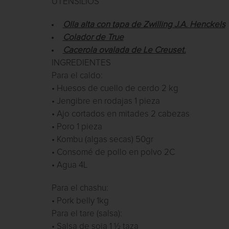
UTENSILIOS
Olla alta con tapa de Zwilling J.A. Henckels
Colador de True
Cacerola ovalada de Le Creuset.
INGREDIENTES
Para el caldo:
• Huesos de cuello de cerdo 2 kg
• Jengibre en rodajas 1 pieza
• Ajo cortados en mitades 2 cabezas
• Poro 1 pieza
• Kombu (algas secas) 50gr
• Consomé de pollo en polvo 2C
• Agua 4L
Para el chashu:
• Pork belly 1kg
Para el tare (salsa):
• Salsa de soja 1 ½ taza