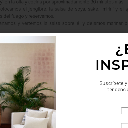
y’ en la olla y cocina por aproximadamente 30 minutos más.
olocamos el jengibre, la salsa de soya, sake, ‘mirin’ y el a
os del fuego y reservamos.
banamos y vertemos la salsa sobre él y dejamos marinar p
lanquea el germen de soya.
¿
poco de la salsa, los fideos chinos, el ‘pork belly’ rebana
 la mitad.
INS
Suscríbete y
tendenci