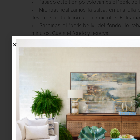
Pasado este tiempo colocamos el ‘pork bell
Mientras realizamos la salsa: en una olla c
llevamos a ebullición por 5-7 minutos. Retiram
Sacamos el ‘pork belly’ del fondo, lo re
minutos. Cuela el fondo y reserva.
Corta cebolleta, cuece los fideos chinos, b
En el bowl que vamos a montar colocamos un 
poco de cebolleta china y el huevo cortado por