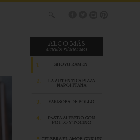
X
ALGO MÁS
articulos relacionados
1.
SHOYU RAMEN
2.
LA AUTENTICA PIZZA
NAPOLITANA
3.
YAKISOBA DE POLLO
4.
PASTA ALFREDO CON
POLLO Y TOCINO
5.
CELEBRA EL AMOR CON UN