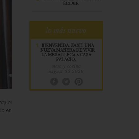
ÉCLAIR
lo más nuevo
1.
BIENVENIDA, ZASH: UNA
NUEVA MANERA DE VIVIR
LA MESA LLEGA A CASA
PALACIO.
mesa y cocina
august 05 2026
aquel
do en