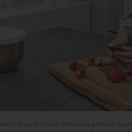
bowl de fresas, zarzamoras, frambuesas y arándanos, ligera
s hojas de menta, cubiertos al momento de servir con un cr