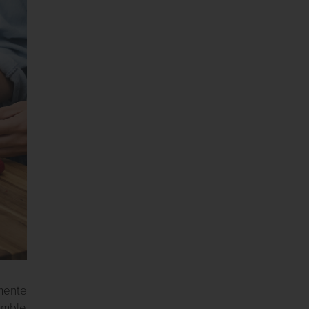
mente
umble