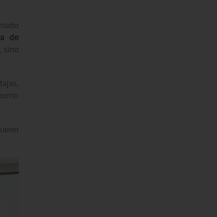
onado
ma de
, sino
tajas,
horno
querer