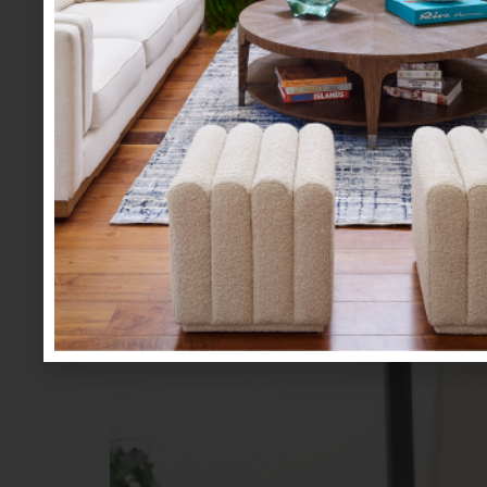
inspiración
/ august 03 2026
ZWILLING FRESH &
TAMBIÉN ES COCI
Save