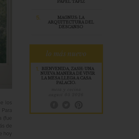
PAPEL TAPIZ
5.
MAGNUS: LA
ARQUITECTURA DEL
DESCANSO
lo más nuevo
1.
BIENVENIDA, ZASH: UNA
NUEVA MANERA DE VIVIR
LA MESA LLEGA A CASA
PALACIO.
mesa y cocina
august 05 2026
e los
. Para
a (fue
Más de
ue hoy