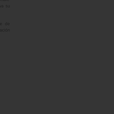
va su
te de
pación