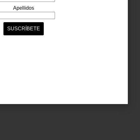
uchos
están
o, sus