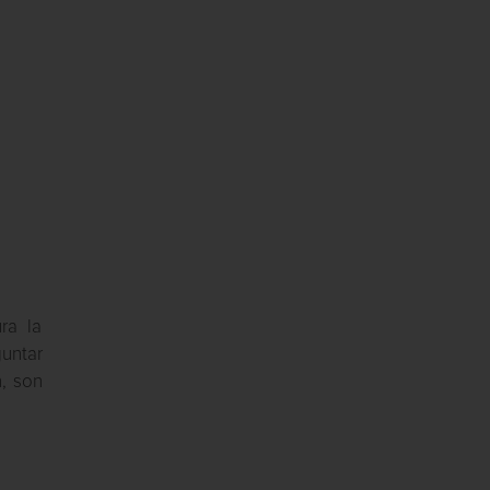
ra la
untar
n, son