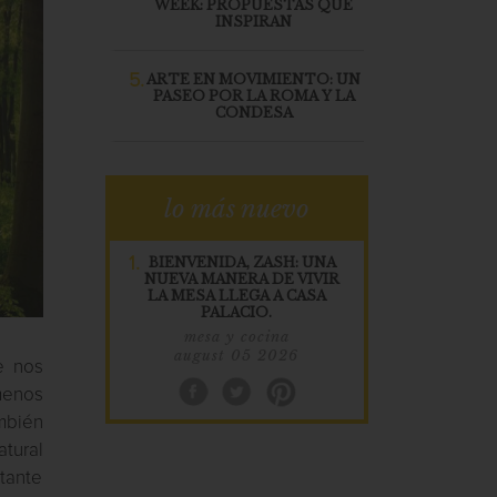
WEEK: PROPUESTAS QUE
INSPIRAN
5.
ARTE EN MOVIMIENTO: UN
PASEO POR LA ROMA Y LA
CONDESA
lo más nuevo
1.
BIENVENIDA, ZASH: UNA
NUEVA MANERA DE VIVIR
LA MESA LLEGA A CASA
PALACIO.
mesa y cocina
august 05 2026
e nos
menos
mbién
atural
tante