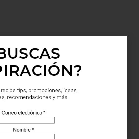
poran
BUSCAS
 esto
echos
e las
PIRACIÓN?
das.
 recibe tips, promociones, ideas,
as, recomendaciones y más.