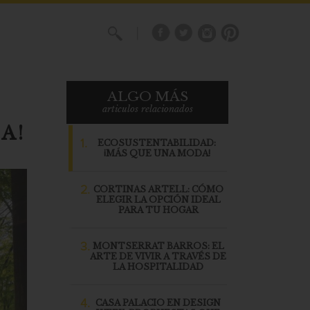
X
ALGO MÁS
articulos relacionados
A!
1.
ECOSUSTENTABILIDAD:
¡MÁS QUE UNA MODA!
2.
CORTINAS ARTELL: CÓMO
ELEGIR LA OPCIÓN IDEAL
PARA TU HOGAR
3.
MONTSERRAT BARROS: EL
ARTE DE VIVIR A TRAVÉS DE
LA HOSPITALIDAD
4.
CASA PALACIO EN DESIGN