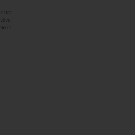
uestro
tiva:
mo lo