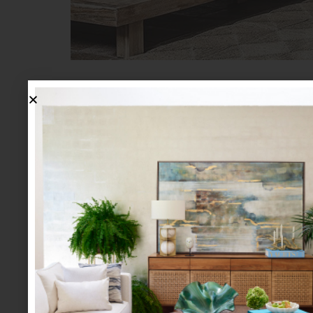
Viviendas sustentables: el objetivo es dism
tecnologías verdes bien conocidas como el us
es apenas el principio: usar materiales locale
verdes
y sistema de manejo de residuos son
‘hipotecas verdes’, esto es: un monto de crédi