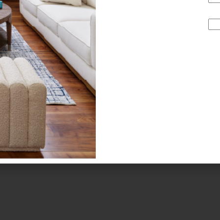
cto ambiental de un producto se decide en el diseño. M
momento de diseñar –desde un televisor hasta una sala–lo 
na visión ‘ecofriendly’ buscan opciones para que, en conjunt
nuestra huella medioambiental.