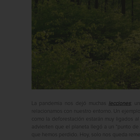
La pandemia nos dejó muchas
lecciones
; u
relacionamos con nuestro entorno. Un ejempl
como la deforestación estarán muy ligados al
advierten que el planeta llegó a un “punto de 
que hemos perdido. Hoy, solo nos queda remedi