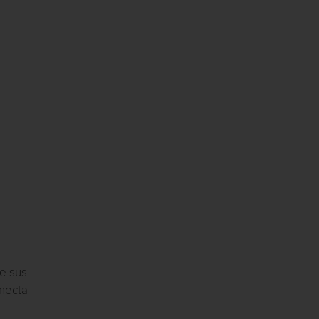
ce sus
necta