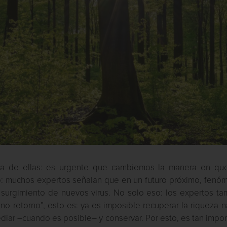
na de ellas: es urgente que cambiemos la manera en qu
o: muchos expertos señalan que en un futuro próximo, fenó
 surgimiento de nuevos virus. No solo eso: los expertos ta
no retorno”, esto es: ya es imposible recuperar la riqueza n
ar –cuando es posible– y conservar. Por esto, es tan impor