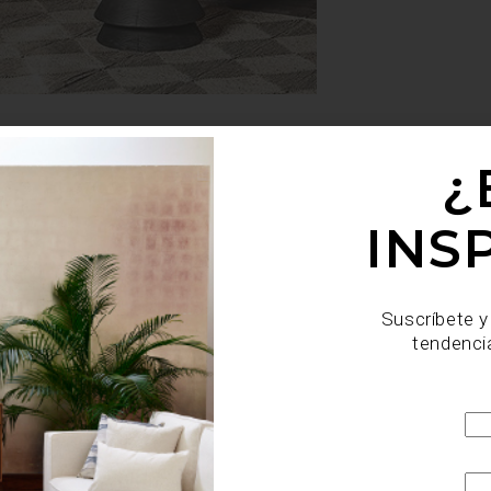
inuir la huella ecológica de sus ocupantes; así, se incor
¿
o de paneles solares o sistemas de captación de agua. Pero
s, tradicionales (como el adobe), reciclados o certificados;
t
 indispensables. ¿La buena noticia? El
INFONAVIT
ofrec
INS
to adicional a quienes incluyan eco-tecnologías en sus vivien
Suscríbete y
tendenci