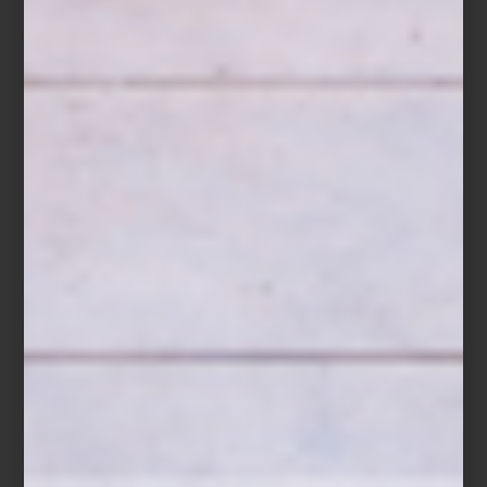
Difusor Aramara de Culti
Un paisaje para cada espacio
Cada creación de CULTI evoca un paisaje, un recuerdo o una
forma de habitar.
Aramara
reúne naranja amarga, bergamota y
sándalo en una fragancia cálida y luminosa;
Tessuto
envuelve los
espacios con la frescura del lino y la delicadeza del jazmín;
mientras
Mareminerale
captura la energía mineral y la brisa del
Mediterráneo.