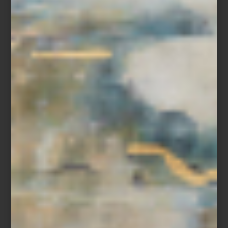
Crumble de frutos rojos
Ingredientes
150 g de fresas, en mitades
100 g de zarzamoras
100 g de frambuesas
100 g de arándanos
1 cucharada de miel
Ralladura de medio limón
Hojas de menta fresca
Para el crumble
80 g de avena
60 g de harina
50 g de mantequilla fría
40 g de azúcar mascabado
40 g de almendra picada
Preparación
Mezcla los ingredientes del crumble hasta obtener una textura
arenosa y hornéalos a 180 °C durante 15 a 20 minutos, hasta que
estén dorados. Deja enfriar. Combina los frutos rojos con la miel y
la ralladura de limón y consérvalos en un
ZWILLING Fresh & Save
Bowl
sellado al vacío. Al momento de servir, añade el crumble y
termina con hojas de menta fresca.