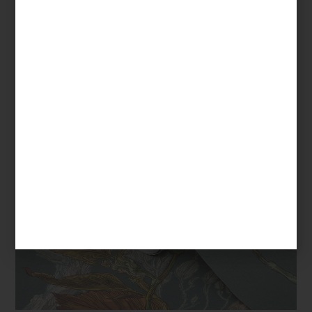
Hay elementos capaces de transformar por completo una
habitación sin modificar un solo mueble. El papel tapiz es uno de
ellos. Color, textura, escala y dibujo se convierten en una
atmósfera capaz de evocar jardines ingleses, residencias
históricas, paisajes orientales o interiores profundamente
contemporáneos. Hoy, el regreso del papel tapiz ocupa
nuevamente un lugar central dentro del interiorismo,
especialmente a través de motivos florales, botánicos y
composiciones de gran riqueza visual.