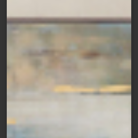
Hay recetas donde la frescura lo es todo. Un bowl de fresas,
zarzamoras, frambuesas y arándanos, ligeramente endulzados con
miel, ralladura de limón y unas hojas de menta, cubiertos al
momento de servir con un crumble de avena, almendra y
mantequilla recién horneado. Un postre sencillo donde cada
ingrediente conserva su carácter y su textura.
Cuando una receta depende tanto de la frescura de sus
ingredientes, conservarla bien forma parte de prepararla. Inspirada
en la filosofía de cocina de
ZWILLING
, esta receta demuestra que
preparar con anticipación ya no significa renunciar al sabor ni a la
frescura.