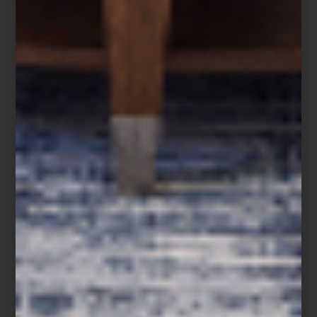
El diseño de un espacio no termina en lo que vemos. También
vive en aquello que respiramos. Un aroma puede acompañar la
arquitectura, dialogar con los materiales y convertirse en una
presencia discreta que transforma una casa en un lugar
profundamente personal.
En diseño solemos hablar de editar una colección de piezas:
elegir un mueble, una lámpara o un objeto porque aporta
equilibrio al conjunto. Lo mismo ocurre con los aromas. Elegir un
perfume para el hogar es también una forma de editar la
atmósfera de un espacio, de darle identidad y construir recuerdos
que permanecerán mucho después de que la puerta se cierre.