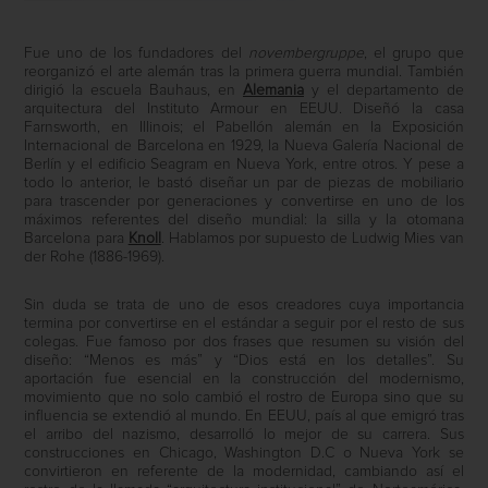
Fue uno de los fundadores del
novembergruppe
, el grupo que
reorganizó el arte alemán tras la primera guerra mundial.
También
dirigió la escuela Bauhaus, en
Alemania
y el
departamento de
arquitectura del Instituto Armour en EEUU. Diseñó la casa
Farnsworth, en Illinois; el Pabellón alemán en la Exposición
Internacional de Barcelona en 1929, la Nueva Galería Nacional de
Berlín y el edificio Seagram en Nueva York, entre otros. Y pese a
todo lo anterior, le bastó diseñar un par de piezas de mobiliario
para trascender por generaciones y convertirse en uno de los
máximos referentes del diseño mundial: la silla y la otomana
Barcelona para
Knoll
.
Hablamos por supuesto de Ludwig Mies van
der Rohe (1886-1969).
Sin duda se trata de uno de esos creadores cuya importancia
termina por convertirse en el estándar a seguir por el resto de sus
colegas. Fue famoso por dos frases que resumen su visión del
diseño: “Menos es más” y “Dios está en los detalles”. Su
aportación fue esencial en la construcción del modernismo,
movimiento que no solo cambió el rostro de Europa sino que su
influencia se extendió al mundo. En EEUU, país al que emigró tras
el arribo del nazismo, desarrolló lo mejor de su carrera. Sus
construcciones en Chicago, Washington D.C o Nueva York se
convirtieron en referente de la modernidad, cambiando así el