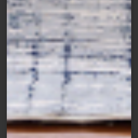
Aromatizantes en spray de Culti
La cultura del ambiente
Pocas marcas han entendido esta idea con tanta sensibilidad
como
CULTI MILANO
. Fundada en 1988 por Alessandro Agrati, la
firma italiana fue pionera al desarrollar el concepto de
Culture of
Ambience
: la convicción de que cada espacio posee una
identidad olfativa propia y que el aroma es capaz de narrar una
historia tan poderosa como los materiales, la luz o el mobiliario.