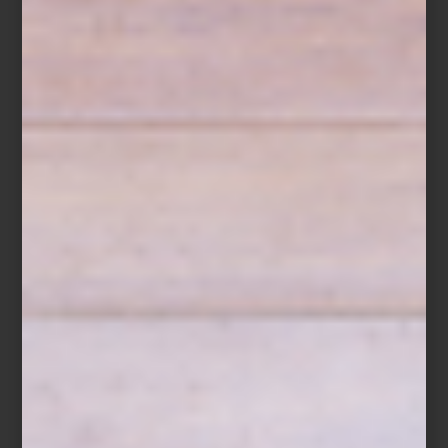
Desde entonces, CULTI ha convertido sus fragancias en un
lenguaje silencioso que acompaña la vida cotidiana. Su colección
incluye aromatizantes para habitación, bolsitas aromáticas,
difusores
Stile
, velas y prácticos
refills
, una alternativa que permite
prolongar la vida de sus icónicos envases y fomentar un consumo
más consciente.