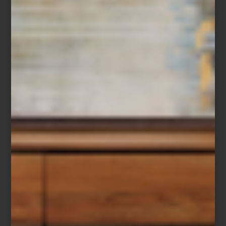
Los
ZWILLING Fresh & Save Bowls
ayudan a conservar los
alimentos frescos hasta cinco veces más tiempo gracias a su
sistema de vacío, preservando mejor aromas, texturas y nutrientes.
Ya sea un postre de temporada, una ensalada de papa con hinojo
o una ensalada de hojas verdes preparada con anticipación,
permiten cocinar, servir y almacenar en un mismo recipiente,
reduciendo el desperdicio y facilitando la organización diaria.