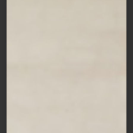
inspiración
/ august 03 2026
ZWILLING FRESH & SAVE:
CONSERVAR TAMBIÉN ES
COCINAR
Save