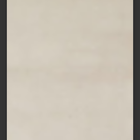
Con formación en arquitectura, Santoveña ha desarrollado una