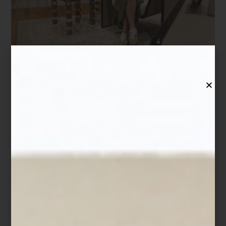
Una visión contemporánea del interiorismo donde la
atemporalidad, los materiales nobles y el equilibrio definen cada
espacio.
En el recorrido por
Casa Palacio Antara
junto a la interiorista y
arquitecta
Elena Santoveña
, hay una idea que se percibe de
inmediato: la atemporalidad. No como tendencia, sino como una
forma de concebir el interiorismo desde la permanencia y la
relación con quienes habitan el espacio.