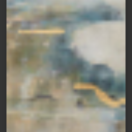
Kartell
Entre ellas,
Kartell
ocupa un lugar especial
: un acento de color
que aporta vida sin comprometer la atemporalidad del proyecto.
Sumando esos detalles divertidos, sumamente contemporáneos.
A ello se suman
Armani Casa
, con su elegancia sobria,
Eichholtz
y
Timothy Oulton
, cuyas piezas aportan fuerza y carácter.