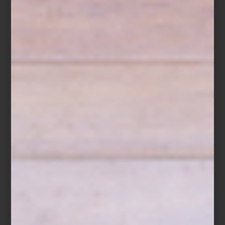
Laguno
Entre las propuestas destacan piezas como el Sofá Laguno, de
espíritu relajado y acabado en tonos arena, o el Sofá Siderno ,
cuya estructura de
faux rattan
evoca técnicas artesanales
reinterpretadas con materiales contemporáneos.