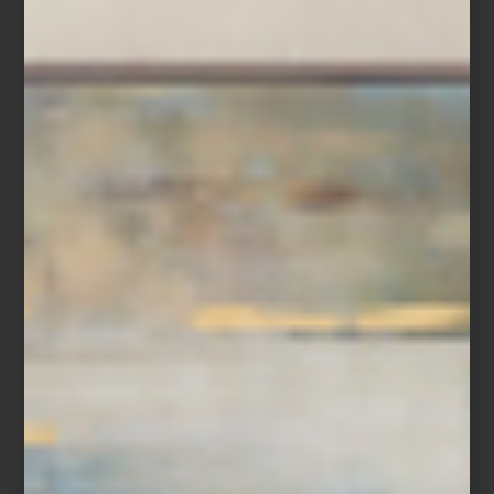
práctica donde espacio y objeto se piensan de manera
simultánea. Cada proyecto parte de entender cómo vive el
cliente, para construir una narrativa que equilibra materiales
naturales —maderas, pétreos y textiles— en composiciones que
buscan armonía sin renunciar al contraste. La combinación de
distintas maderas aporta profundidad y carácter, siempre en
balance con otros materiales para lograr espacios cálidos,
funcionales y duraderos.
Su relación con
Casa Palacio
ha sido fundamental en este
proceso.
“La sinergia entre interiorista, cliente y Casa Palacio es
clave”
, comparte. La posibilidad de acceder a piezas únicas y
marcas internacionales amplía el horizonte del interiorismo
contemporáneo y permite crear espacios con identidad.