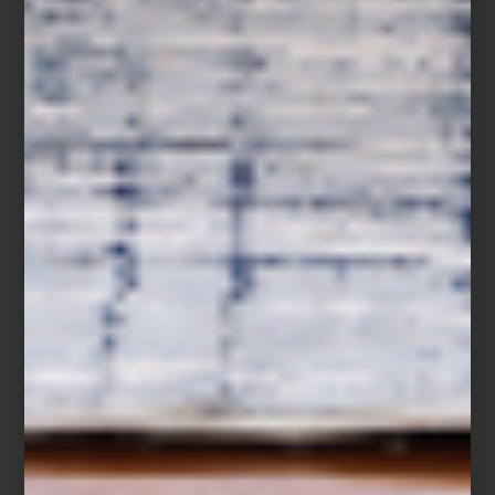
Mateo
En
Casa Palacio
, esta firma holandesa forma parte de una
curaduría que privilegia piezas capaces de transformar terrazas y
jardines en espacios de auténtico confort y estilo. Reconocida por
su elegancia contemporánea, la marca ha construido un lenguaje
estético donde la influencia clásica se encuentra con una visión
moderna del diseño.
Su colección de exterior apuesta por piezas de líneas depuradas
elaboradas con materiales duraderos como la teca natural, fibras
sintéticas de alta resistencia y textiles diseñados especialmente
para exteriores. El resultado son composiciones que equilibran
serenidad, funcionalidad y una estética atemporal.