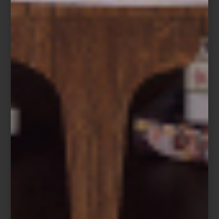
Para conocer más sobre su trabajo:
@elenasantovena_arquitectos
marcas
/ march 17 2026
MUEBLES DE EXTERIOR
EICHHOLTZ: ELEGANCIA PARA
TERRAZAS Y JARDINES
Save