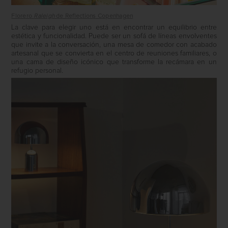
Florero
Raleigh
de Reflections Copenhagen
La clave para elegir uno está en encontrar un equilibrio entre
estética y funcionalidad. Puede ser un sofá de líneas envolventes
que invite a la conversación, una mesa de comedor con acabado
artesanal que se convierta en el centro de reuniones familiares, o
una cama de diseño icónico que transforme la recámara en un
refugio personal.