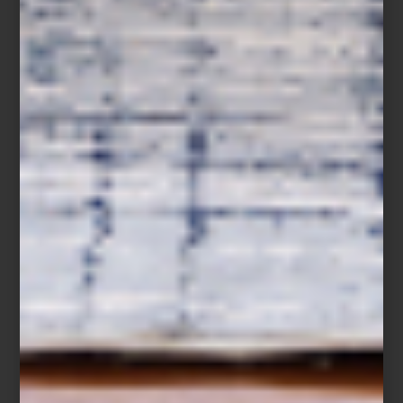
marcas
/ october 27 2025
PORADA: DISEÑO ITALIANO QUE
CONVIERTE CADA PIEZA EN
ARTE FUNCIONAL
Save
Hay marcas que parecen contar su historia a través de cada