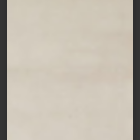
-México es un país profundamente hospitalario. Somos serviciales
por naturaleza. Mi búsqueda fue entender cómo elevar ese
talento con técnica, estructura y sensibilidad.
Hoy su empresa representa en México al British Butler Institute,
uno de los institutos de mayordomía y hospitalidad más
prestigiosos del mundo. Pero más allá de los protocolos y la
formación profesional, el trabajo de Montserrat se sostiene sobre
una idea sencilla: la hospitalidad comienza en la vida cotidiana.
Para ella, recibir implica cuidar los detalles que convierten lo
ordinario en una experiencia significativa. Desde el montaje de
una mesa hasta la música que acompaña una conversación, todo
forma parte de una atmósfera pensada para despertar los
sentidos.
-Siempre pienso en los cinco sentidos. La música, la luz, los
aromas, la presentación de la mesa, incluso la textura de los
objetos. Cuando todo dialoga, la experiencia se vuelve
memorable.
Ese cuidado se refleja también en su rutina diaria. Montserrat
suele comenzar el día muy temprano con un pequeño ritual
personal: preparar su matcha ceremonial en una charola donde
cada elemento tiene un lugar específico. En ese universo de
detalles, Casa Palacio tiene un lugar muy especial. Para ella,
recorrer sus espacios es parte de su propio proceso creativo
como anfitriona.