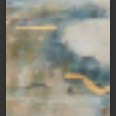
“Ir a Casa Palacio me inspira muchísimo. Encuentro objetos que
me ayudan a renovar una mesa, transformar un ambiente o
sorprender a mis invitados. Es un lugar donde siempre descubro
algo nuevo.”
Entre sus elecciones favoritas aparecen firmas como Richard
Ginori, Bernardaud, Villeroy & Boch y Baccarat, así como piezas
de Christofle y Hermès para vestir la mesa con carácter. En textiles
y blancos recurre con frecuencia a marcas como Frette e Ilò,
mientras que para aportar acentos más orgánicos a sus espacios
disfruta incorporar piezas de Namuh. A esto suma cristalería,
bowls decorativos, aromas para el hogar y objetos que le
permiten jugar con texturas y atmósferas.