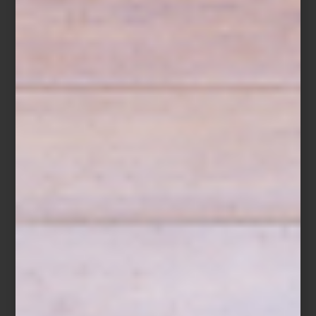
objeto.
Porada
es una de ellas. Sus piezas no solo ocupan un
lugar en la casa, sino que lo reinventan. Cada curva, veta o
acabado habla del amor italiano por la madera, de una herencia
artesanal que dialoga con la innovación. No sorprende que hoy
Porada sea sinónimo de sofisticación atemporal, donde la función
nunca se separa de la belleza.
Un ejemplo es el sillón
Ginkgo
, fabricado en nogal canaletta
macizo y con exteriores de piel, es un refugio ergonómico que
invita al descanso sin renunciar a la sofisticación. Sin duda, un
nuevo clásico para la historia del diseño.