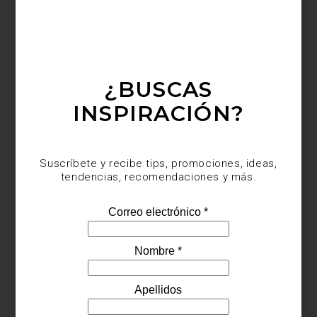
El pez en cristal ámbar
, diseñado en 1913, es otro clásico que
simboliza la buena fortuna y sigue siendo una joya del diseño
moderno. Las figuras decorativas, como el cisne o el
caballo
Kazajo
, reflejan la pureza del cristal y la maestría de los artesanos
de la casa. Cambiando de escala radicalmente, sin perder la
esencia de la casa y su pasión por el cristal,
la mesa Cactuds es
¿BUSCAS
un espectáculo digno de museo.
INSPIRACIÓN?
Suscríbete y recibe tips, promociones, ideas,
tendencias, recomendaciones y más.