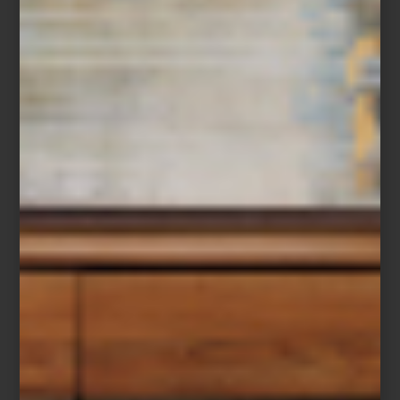
Su estética retrofuturista —líneas curvas, superficies lisas, colores
audaces— habla del optimismo industrial de los años sesenta y
del encanto del
plastic is fantastic
. No es casualidad que
Componibili forme parte de las colecciones permanentes del
MoMA de Nueva York y del Centro Pompidou en París. Pocas
piezas de mobiliario alcanzan este nivel de reconocimiento.