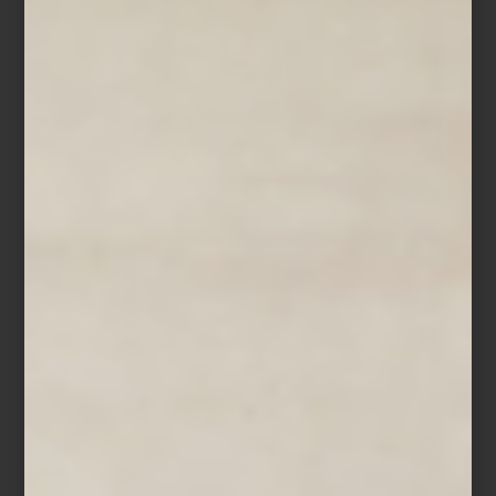
En el universo del diseño, pocas piezas logran lo que Componibili
de Kartell: ser prácticas, versátiles y, al mismo tiempo,
profundamente icónicas. Diseñados en 1967 por la arquitecta y
pionera italiana Anna Castelli Ferrieri, estos módulos de
almacenamiento nacieron con una premisa clara: unir belleza,
funcionalidad y modernidad en un objeto pensado para la vida
contemporánea. Más de cinco décadas después, siguen siendo
un referente absoluto.