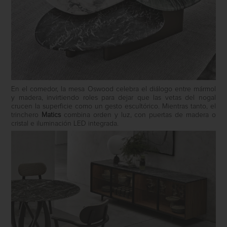
En el comedor, la mesa Oswood celebra el diálogo entre mármol
y madera, invirtiendo roles para dejar que las vetas del nogal
crucen la superficie como un gesto escultórico. Mientras tanto, el
trinchero
Matics
combina orden y luz, con puertas de madera o
cristal e iluminación LED integrada.