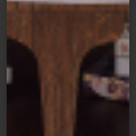
Hoy, Kartell produce Componibili en diferentes tamaños y en una
amplia gama de colores, desde tonos vibrantes hasta acabados
metálicos que aportan un brillo sofisticado. Su sistema modular
permite apilarlos sin tornillos ni herramientas, convirtiéndolos en
auténticos camaleones del interiorismo: funcionan en recámaras,
estudios, salas de TV y baños con la misma naturalidad.