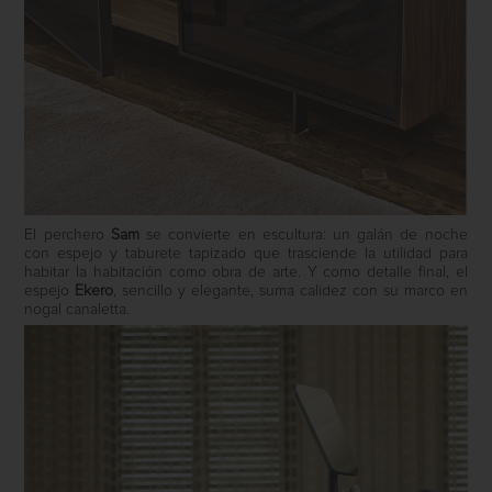
El perchero
Sam
se convierte en escultura: un galán de noche
con espejo y taburete tapizado que trasciende la utilidad para
habitar la habitación como obra de arte. Y como detalle final, el
espejo
Ekero
, sencillo y elegante, suma calidez con su marco en
nogal canaletta.