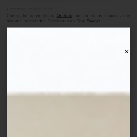
Contenedor modular Tronco
Con cada nueva pieza,
Qeeboo
transforma los espacios con
acentos inesperados. Descúbrelo en
Casa Palacio
.
marcas
/ january 08 2026
DESCUBRE COMPONIBILI DE
KARTELL: ALMACENAMIENTO
ICÓNICO Y DISEÑO
RETROFUTURISTA
Save