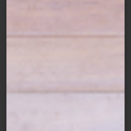
Desde hace más de un siglo, el nombre Lalique evoca una idea
clara: la unión perfecta entre arte, lujo y diseño. Fundada en
Francia por René Lalique, joyero y maestro vidriero, la casa
transformó el cristal en un material lleno de expresión, luz y
movimiento. Lo que comenzó como una firma de joyería se
convirtió en un referente mundial de decoración, alta perfumería
y arte en vidrio, admirado por coleccionistas y amantes del diseño
interior.
Hoy, cada pieza Lalique combina tradición artesanal y una visión
contemporánea del lujo. En Casa Palacio, puedes encontrar
desde el icónico
jarrón
y el
centro de mesa Bacchantes
—con su
emblemático relieve de figuras femeninas— hasta el elegante
Centro de Mesa Champs-Élysées
, inspirado en las hojas que
bordean la avenida parisina.