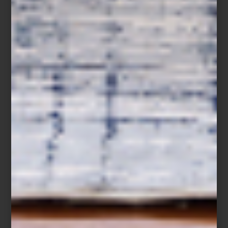
Si buscas una solución de almacenamiento que combine diseño
italiano, historia y una versatilidad sorprendente, Componibili es
una pieza imprescindible.
Descubre más sobre Componibili y el universo Kartell en nuestras
tiendas Casa Palacio.
marcas
/ november 04 2025
LALIQUE: ARTE, LUJO Y
TRANSPARENCIA CONVERTIDOS
EN DISEÑO
Save