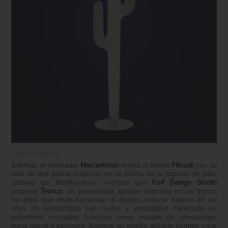
Lámpara Saguaro
Además, el diseñador
Marcantonio
amplía la familia
Filicudi
con su
sofá de dos plazas inspirado en la silueta de la higuera de pala,
símbolo del Mediterráneo, mientras que
Furf Design Studio
propone
Tronco
, un contenedor apilable inspirado en un tronco
de árbol que rinde homenaje al diseño modular italiano de los
años 70, reinventado con humor y versatilidad. Fabricado en
polietileno reciclable, funciona como mueble de almacenaje,
mesa lateral o perchero. Además, su diseño apilable permite crear