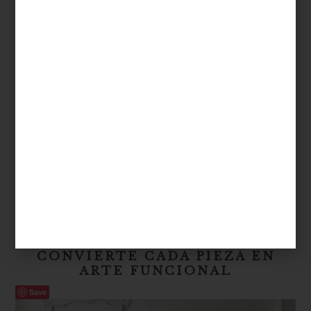
Más allá de la decoración, cada creación Lalique encierra una
historia: la del oficio, la belleza y la búsqueda de perfección. Son
piezas que no solo adornan un espacio, sino que lo llenan de luz,
carácter y elegancia atemporal.
Descubre la colección Lalique en
Casa Palacio
y lleva a tu hogar
una obra maestra de cristal.
marcas
/ october 27 2025
PORADA: DISEÑO ITALIANO QUE
CONVIERTE CADA PIEZA EN
ARTE FUNCIONAL
Save