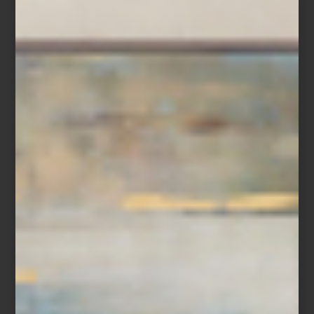
Para Montserrat Barros, la hospitalidad no es únicamente una
profesión: es una forma de entender la vida. Fundadora de
Hospitality & Butler, firma especializada en entrenamiento de
servicio de lujo, ha dedicado su carrera a perfeccionar y enseñar
el arte de hacer sentir especial a los demás, ya sea en hoteles,
residencias privadas, restaurantes o espacios de hospitalidad
alrededor del mundo.
Mexicana de nacimiento, su fascinación por el buen servicio la
llevó a formarse en algunas de las escuelas más reconocidas de
Europa, con la intención de traer a México metodologías que