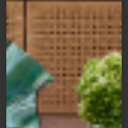
-Siempre pienso en los cinco sentidos. La música, la luz, los
aromas, la presentación de la mesa, incluso la textura de los
objetos. Cuando todo dialoga, la experiencia se vuelve
memorable.
Ese cuidado se refleja también en su rutina diaria. Montserrat
suele comenzar el día muy temprano con un pequeño ritual
personal: preparar su matcha ceremonial en una charola donde
cada elemento tiene un lugar específico. En ese universo de
detalles, Casa Palacio tiene un lugar muy especial. Para ella,
recorrer sus espacios es parte de su propio proceso creativo
como anfitriona.