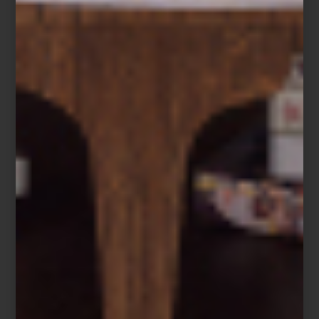
Ginori, Bernardaud, Villeroy & Boch y Baccarat, así como piezas
de Christofle y Hermès para vestir la mesa con carácter. En textiles
y blancos recurre con frecuencia a marcas como Frette e Ilò,
mientras que para aportar acentos más orgánicos a sus espacios
disfruta incorporar piezas de Namuh. A esto suma cristalería,
bowls decorativos, aromas para el hogar y objetos que le
permiten jugar con texturas y atmósferas.