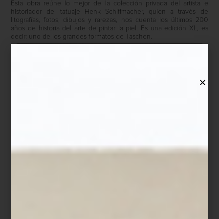
Esta obra reúne lo mejor de la colección privada del artista e
historiador del tatuaje Henk Schiffmacher, quien a través de
litografías, fotos, dibujos y rarezas, nos cuenta los últimos 200
años de historia del arte de pintar la piel. Es una edición XL, es
decir: uno de los grandes formatos de Taschen.