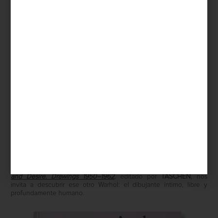
MIRAR
Save
Antes de convertirse en el ícono del Pop Art,
Andy Warhol
ya
exploraba los temas que marcarían su carrera: la belleza, el deseo
y la construcción de la imagen. El libro
Andy Warhol. Love, Sex,
and Desire. Drawings 1950–1962
, editado por
TASCHEN
, nos
invita a descubrir ese otro Warhol: el dibujante íntimo, libre y
profundamente humano.