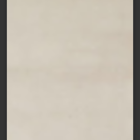
inspiración
/ march 11 2026
MONTSERRAT BARROS: EL ARTE
DE VIVIR A TRAVÉS DE LA
HOSPITALIDAD
Save