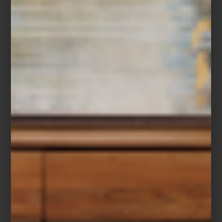
-México es un país profundamente hospitalario. Somos serviciales
por naturaleza. Mi búsqueda fue entender cómo elevar ese
talento con técnica, estructura y sensibilidad.
Hoy su empresa representa en México al British Butler Institute,
uno de los institutos de mayordomía y hospitalidad más
prestigiosos del mundo. Pero más allá de los protocolos y la
formación profesional, el trabajo de Montserrat se sostiene sobre
una idea sencilla: la hospitalidad comienza en la vida cotidiana.
Para ella, recibir implica cuidar los detalles que convierten lo
ordinario en una experiencia significativa. Desde el montaje de
una mesa hasta la música que acompaña una conversación, todo
forma parte de una atmósfera pensada para despertar los
sentidos.