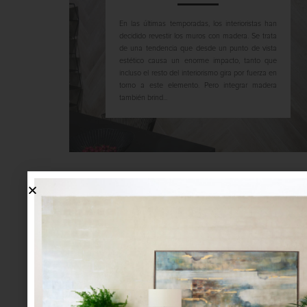
En las últimas temporadas, los interioristas han
decidido revestir los muros con madera. Se trata
de una tendencia que desde un punto de vista
estético causa un enorme impacto, tanto que
incluso el resto del interiorismo gira por fuerza en
torno a este elemento. Pero integrar madera
también brind...
arte y cultura
EME EQUIS: FUSIÓN ME
El lema del restaurante es “continuar con la revo
las trincheras”; y sí, a diferencia de otros lugare
tomarnos el pelo, la propuesta de Eme Equis sin 