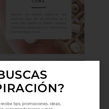
CDMX
Seguimos con nuestras sugerencias para
aprovechar estos días de vacaciones en la
ciudad. Para quienes se levantan temprano,
estos son los desayunamos que definitivamente
tienen que probar: 1) Lard...
BUSCAS
PIRACIÓN?
 recibe tips, promociones, ideas,
as, recomendaciones y más.