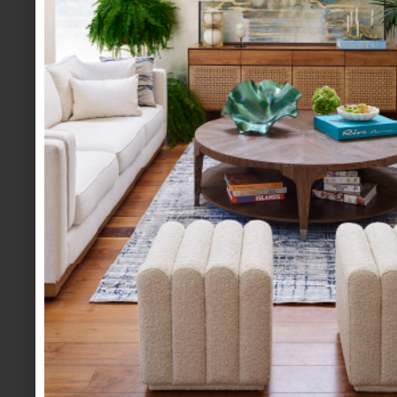
aires a la comida mexicana tradicional. Entre sus 
chicharrón de robalo para taquear o la alcacho
quiere”, preparada al carbón con finas hierbas;
también la ensalada de cabuche (un fruto que nac
Higo Sánchez. En cuanto a las sopas, te recomend
flor: la clásica sopa de tortilla reinterpretada c
calabaza, aunque el capitán recomienda la so...
inspiración
march 17 2016
CASA FUERTE DEL
INDIO FERNÁNDEZ
Cuando en los años 40, Emilio “El Indio”