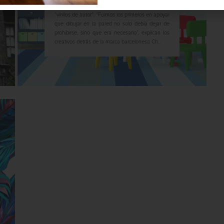
los pioneros pueden presumir de crear auténticos
“vinilos de autor”: “Fuimos los primeros en apoyar
que dibujar en la pared no solo debía dejar de
prohibirse, sino que era necesario”, explican los
creativos detrás de la marca barcelonesa Ch...