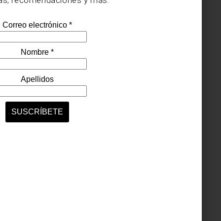
consejos
march 15 2016
SACA EL MÁXIMO
PROVECHO A TU
CAFETERA ITALIANA