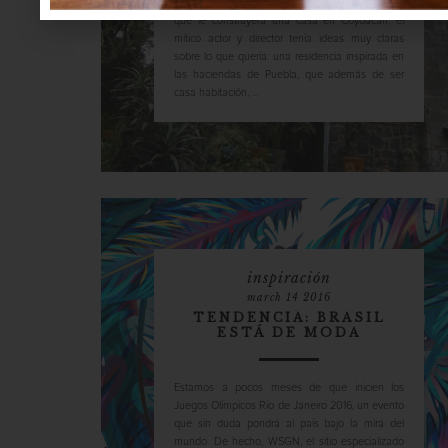
Fernández le pidió al arquitecto Manuel Parra
que le construyera una casa en Coyoacán, el
mítico actor y director tenía ideas muy claras
sobre lo que quería: una residencia inspirada en
las haciendas de Puebla, que además de ser
casa habitación, ...
inspiración
march 14 2016
TENDENCIA: BRASIL
ESTÁ DE MODA
Estamos a pocos meses de que inicien los
Juegos Olímpicos Río de Janeiro 2016, un evento
que sin duda pondrá al país bajo la mira del
mundo. De hecho, WSGN, el sitio especializado