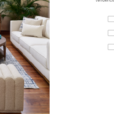
creaciones destacan el
fa “me quiere, no me
 es muy recomendable
e de la biznaga) y la
amos la de tortilla y
on almendra y flor de
marcas
march 16 2016
CHISPUM: CONTANDO
HISTORIAS
Decorar con vinilos está muy de moda, pero solo