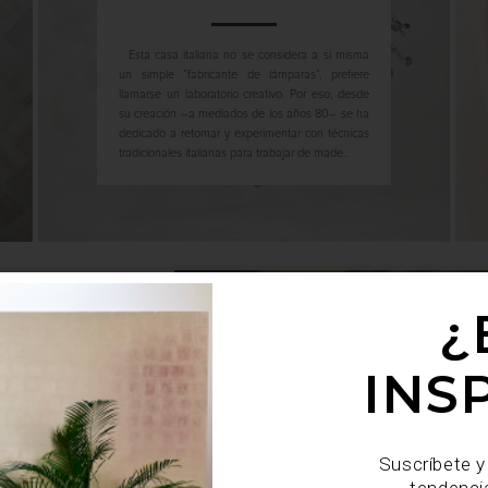
Esta casa italiana no se considera a si misma
un simple “fabricante de lámparas”, prefiere
llamarse un laboratorio creativo. Por eso, desde
su creación –a mediados de los años 80– se ha
dedicado a retomar y experimentar con técnicas
tradicionales italianas para trabajar de made...
¿
XICANA
INS
lución mexicana desde
s que no hacen más que
Suscríbete y
duda logra dar nuevos
tendenci