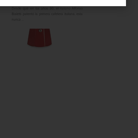
Desde que en los años 30, el italiano Alfonso
Bialetti patentó la primera cafetera italiana, esta
nunca ...