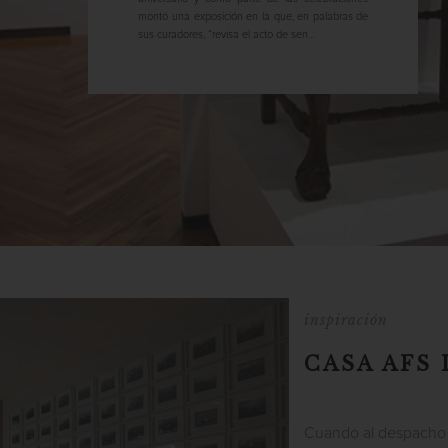
montó una exposición en la que, en palabras de
sus curadores, “revisa el acto de sen...
inspiración
CASA AFS
Cuando al despacho V