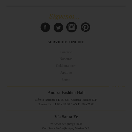
Síguenos...
SERVICIOS ONLINE
Contacto
Nosotros
Colaboradores
Archivo
Ligas
Antara Fashion Hall
Ejército Nacional 843-B, Col. Granada, México D.F.
Horario: D-J 11:00 a 20:00 / V-S 11:00 a 21:00
Vía Santa Fe
Av. Vasco de Quiroga 3850,
Col. Santa Fe Cuajimalpa, México D.F.