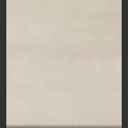
A partir de esa imagen, se propone un diálogo entre épocas y
sensibilidades. Obras de
Joy Laville
,
Rufino Tamayo
,
José
Clemente Orozco
y
Ricardo Martínez
—joyas poco vistas del
acervo de la galería— conviven con creadores contemporáneos
como
Stefan Brüggemann
y
Abel Quezada Rueda
, además de
artistas invitados como
Pedro Reyes
,
Miguel Calderón
,
Tania Pérez