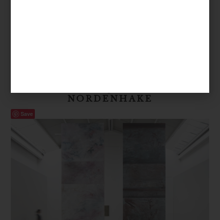
arte y cultura
/ july 09 2025
BLEEDING BOUNDARIES: JOSÉ
EDUARDO BARAJAS EN GALERIE
NORDENHAKE
Save