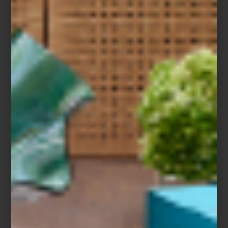
Inauguración:
Jueves 13 de noviembre, 17:00 a 20:00 h
Fechas:
13 noviembre 2025 – 16 enero 2026
Lugar:
Galería de Arte Mexicano, Gobernador Rafael Rebollar 43,
San Miguel Chapultepec, CDMX.
www.galeriadeartemexicano.com
arte y cultura
/ november 07 2025
PIERRE ET GILLES EN EL
MUSEO FRANZ MAYER: LA
CONSTRUCCIÓN DEL SÍMBOLO
Save