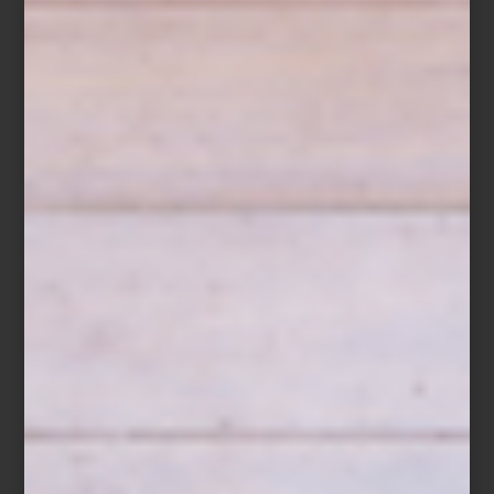
público hasta el 22 de febrero de 2026 en el
Museo Franz Mayer
,
Ciudad de México. Una cita imprescindible para los amantes del
arte, la fotografía y el diseño contemporáneo.
arte y cultura
/ september 26 2025
GABRIEL DE LA MORA EN EL
MUSEO JUMEX: LA PETITE
MORT
Save