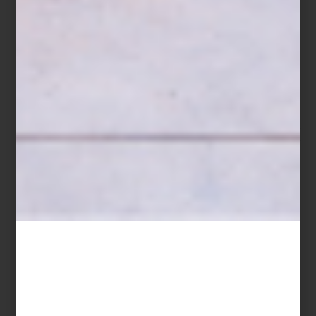
El arte contemporáneo en México suma un nuevo capítulo con la
exposición Gabriel de la Mora:
La Petite Mort
, presentada en el
Museo Jumex
del 25 de septiembre de 2025 al 8 de febrero de
2026. Esta muestra reúne cerca de noventa obras que recorren
dos décadas de la práctica del artista, conocido por transformar
materiales encontrados y desechados en piezas de gran rigor
conceptual y belleza minimalista.