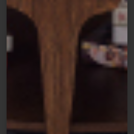
Conformada por cerca de cien obras, la muestra recorre cinco
décadas de colaboración entre Pierre Commoy y Gilles Blanchard,
quienes han creado un lenguaje visual único. Pierre, detrás de la
cámara; Gilles, con el pincel. Juntos han reinventado el retrato
contemporáneo, fusionando fotografía y pintura para transformar a
músicos, modelos y celebridades en figuras míticas y oníricas.