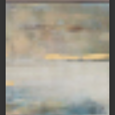
Córdova
o
Dexter Dalwood
. Conviven diferentes formatos como
pintura, grabado, escultura e incluso instalación, como en el caso
del artista francés
Antoine Catala
y su espectacular letra inflable
que hace una original alegoría al espíritu que domina esa
muestra.