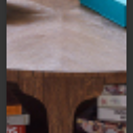
Facebook anunciaron que sus empleados
continuarán realizando home office al
menos hasta mediados de 2021? Incluso,
una encuesta de PwC México encontró
que el 97% de los trabajadores de nuestro
país...
marcas
august 19 2020
PREP&COOK: UN
ROBOT EN LA
COCINA
El futuro es hoy y la automatización ha
entrado –literalmente– hasta la cocina. Por
ejemplo: hace unos años, la posibilidad de
contar con un aparato inteligente, capaz
de preparar alimentos en menos tiempo y