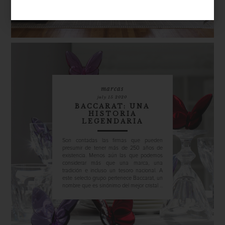
marcas
july 15 2020
BACCARAT: UNA
HISTORIA
LEGENDARIA
Son contadas las firmas que pueden
presumir de tener más de 250 años de
existencia. Menos aún las que podemos
considerar más que una marca, una
tradición e incluso un tesoro nacional. A
este selecto grupo pertenece Baccarat, un
nombre que es sinónimo del mejor cristal ...