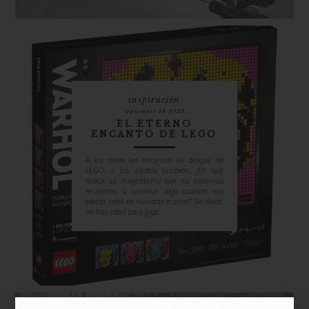
inspiración
september 18 2020
EL ETERNO
ENCANTO DE LEGO
A los niños les encantan los bloque de
LEGO; a los adultos también. ¿En qué
radica su magnetismo que no podemos
resistirnos a construir algo cuando sus
piezas caen en nuestras manos? Sin duda,
no hay edad para juga...