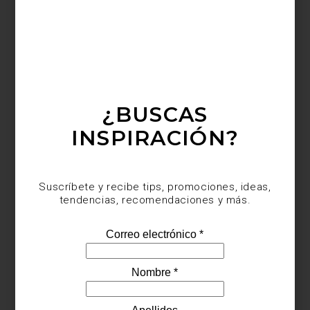
TELAS QUE
TRANSFORMAN
Al momento de actualizar y renovar tus
espacios, las telas son tus grandes aliadas:
basta cambiar el tapiz de una silla o el
sofá para darle una nueva oportunidad a
ese mueble que estabas pensando
desterrar, al mismo tiempo que
¿BUSCAS
transformas el espacio. ...
INSPIRACIÓN?
Suscríbete y recibe tips, promociones, ideas,
tendencias, recomendaciones y más.
inspiración
july 29 2020
PH EN IXTAPA POR
MARGARET BISSU