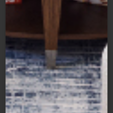
de forma sencilla, parecía una idea lejana…
Sin embargo, K...
marcas
august 10 2020
CANNAREGIO POR
VISTA ALEGRE
Venecia es una eterna fuente de
inspiración para los artistas que la visitan
con la idea de capturar su magia,
misticismo y belleza, para plasmarla en
una pintura, una escultura o… una vajilla,
como la “Cannaregio” de la casa
portuguesa Vista Alegre. ...