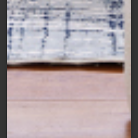
marcas
august 06 2020
REFLECTIONS
COPENHAGEN: LA
REINVENCIÓN DEL
CRISTAL
Quienes amamos el diseño, siempre
estamos en la búsqueda de creadores
que nos sorprendan. Nosotros además,
tenemos una fascinación por aquellos que
se atreven a experimentar con materiales
que pensaríamos que ya no ofrecen
nuevas posibilidades… como el vidrio. Por
eso, Reflections Copenhagen ...