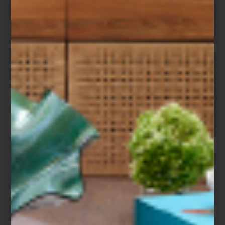
EN BUSCA DE UN
NUEVO ESTILO
¿Buscas poner al día tu interiorismo?
Nuestra sugerencia es que apuestes por
piezas de Porada. Se trata de un mobiliario
en el que encontramos una síntesis del
diseño “Made in Italy” y el...
arte y cultura
august 21 2020
DISEÑANDO LA
OFICINA EN CASA
¿Sabías que empresas como el banco
inglés NatWest, British Petroleum o