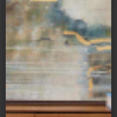
marcas
august 28 2020
HURTADO: NUEVAS
PIEZAS
Te tenemos una buena noticia: las últimas
novedades de Hurtado, una de nuestras
marcas favoritas, ya están disponibles en
Casa Palacio. Se trata de piezas básicas,
ideal...
consejos
august 24 2020