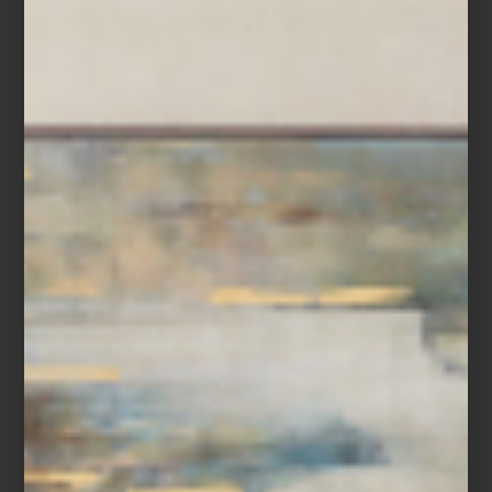
marcas
september 15 2020
DEVINA NAIS
¿Cómo es la casa que propone esta firma
italiana? Antes que nada: un refugio
emocional. También, ese espacio en el
que tu estilo es contado a través de una ...