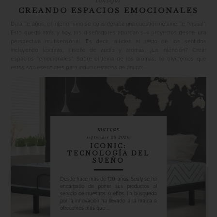
consejos
CREANDO ESPACIOS EMOCIONALES
Durante años, el interiorismo se consideraba una cuestión netamente “visual”.
Esto quedó atrás y hoy, los diseñadores abordan sus proyectos desde una
perspectiva multisensorial. Es decir, aluden al resto de los sentidos
incluyendo texturas, diseño de audio y aromas. ¿La intención? Crear
espacios “emocionales”. Sobre el tema de los aromas, no olvidemos que
estos son esenciales para inducir estados de ánimo...
marcas
september 28 2020
ICONIC:
TECNOLOGÍA DEL
SUEÑO
Desde hace más de 130 años, Sealy se ha
encargado de poner sus productos al
servicio de nuestros sueños. La búsqueda
por la innovación ha llevado a la marca a
ofrecernos más que ...