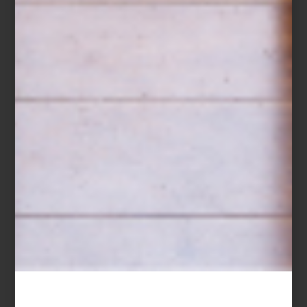
marcas
august 04 2020
PORTRAITS
COLLECTOR POR
IBRIDE
Eugène de Rastignac, protagonista de
muchas novelas de la ‘Comédie Humaine’;
Georges Duroy, el apuesto pero poco
escrupuloso personaje del libro “Bel Ami”
de Maupassant y la mítica Mademoiselle
de Maupin, otra heroína de la ficción, son
algunos de las celebridad...