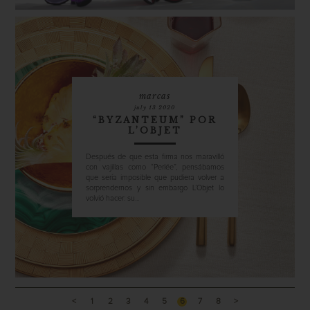
marcas
july 13 2020
“BYZANTEUM” POR
L’OBJET
Después de que esta firma nos maravilló
con vajillas como “Perlée”, pensábamos
que sería imposible que pudiera volver a
sorprendernos y sin embargo L’Objet lo
volvió hacer: su...
<
1
2
3
4
5
6
7
8
>