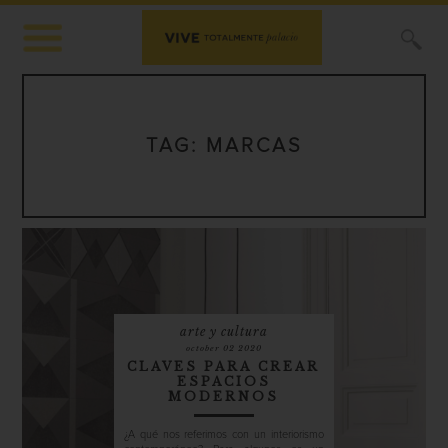
X
TAG:
MARCAS
arte y cultura
october 02 2020
CLAVES PARA CREAR
ESPACIOS
MODERNOS
¿A qué nos referimos con un interiorismo