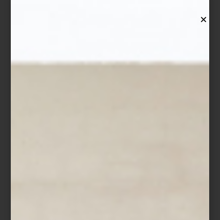
marcas
DE’LONGHI: PARA AMANTES DEL CAFÉ
Ya sea que te consideres un conocedor o apenas te estés iniciando en el
mundo del café, necesitas una cafetera que garantice una extracción perfecta,
inteligente –de preferencia que sea automática o semi automática– y si es
italiana… ¡tanto mejor! ¿Nuestro consejo? Las opciones que ofrece quien
sabe preparar el mejor café: De’Longhi. Así, para convertirte en todo un
barista, te recomendamos el modelo “La specialista”. ¿Adoras el cappucino?
Entonces tu vida necesita la cafetera automática “Magnifica S Capuccino”.
Ahora que si tienes poco espacio y prefieres la practicidad, la “Dedica...