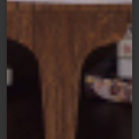
Difusor Aramara de Culti
Un paisaje para cada espacio
Cada creación de CULTI evoca un paisaje, un recuerdo o una
forma de habitar.
Aramara
reúne naranja amarga, bergamota y
sándalo en una fragancia cálida y luminosa;
Tessuto
envuelve los
espacios con la frescura del lino y la delicadeza del jazmín;
mientras
Mareminerale
captura la energía mineral y la brisa del
Mediterráneo.