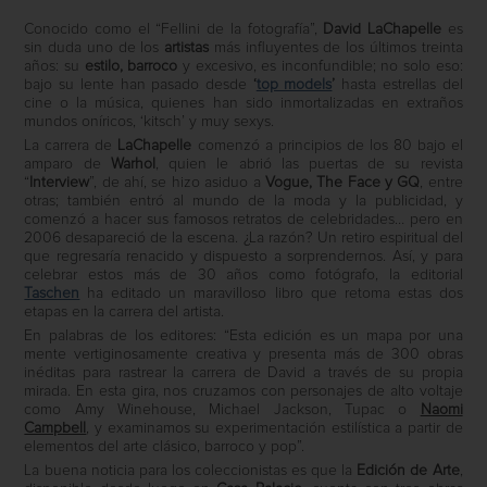
Conocido como el “Fellini de la fotografía”,
David LaChapelle
es
sin duda uno de los
artistas
más influyentes de los últimos treinta
años: su
estilo, barroco
y excesivo, es inconfundible; no solo eso:
bajo su lente han pasado desde
‘
top models
’
hasta estrellas del
cine o la música, quienes han sido inmortalizadas en extraños
mundos oníricos, ‘kitsch’ y muy sexys.
La carrera de
LaChapelle
comenzó a principios de los 80 bajo el
amparo de
Warhol
, quien le abrió las puertas de su revista
“
Interview
”, de ahí, se hizo asiduo a
Vogue, The Face y GQ
, entre
otras; también entró al mundo de la moda y la publicidad, y
comenzó a hacer sus famosos retratos de celebridades… pero en
2006 desapareció de la escena. ¿La razón? Un retiro espiritual del
que regresaría renacido y dispuesto a sorprendernos. Así, y para
celebrar estos más de 30 años como fotógrafo, la editorial
Taschen
ha editado un maravilloso libro que retoma estas dos
etapas en la carrera del artista.
En palabras de los editores: “
Esta edición es un mapa por una
mente vertiginosamente creativa y presenta más de 300 obras
inéditas para rastrear la carrera de David a través de su propia
mirada. En esta gira, nos cruzamos con personajes de alto voltaje
como
Amy Winehouse, Michael Jackson, Tupac o
Naomi
Campbell
,
y examinamos su
experimentación estilística a partir de
elementos del arte clásico, barroco y pop”.
La buena noticia para los coleccionistas es que la
Edición de Arte
,