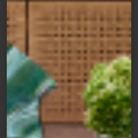
Aromatizantes en spray de Culti
La cultura del ambiente
Pocas marcas han entendido esta idea con tanta sensibilidad
como
CULTI MILANO
. Fundada en 1988 por Alessandro Agrati, la
firma italiana fue pionera al desarrollar el concepto de
Culture of
Ambience
: la convicción de que cada espacio posee una
identidad olfativa propia y que el aroma es capaz de narrar una
historia tan poderosa como los materiales, la luz o el mobiliario.
Desde entonces, CULTI ha convertido sus fragancias en un