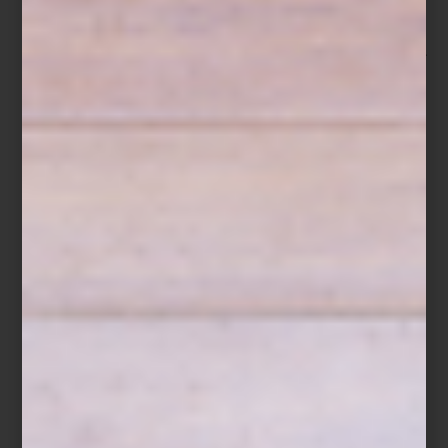
Difusor Supreme Amber de Culti
Para quienes buscan aromas más envolventes,
Supreme Amber
combina vainilla negra, incienso y pachulí con una elegancia
atemporal, mientras
Damasque
revela un carácter especiado y
sofisticado.
Mediterranea
y
Fiqum
, por su parte, evocan la ligereza
de los cítricos, la higuera y los paisajes italianos bañados por el
sol.