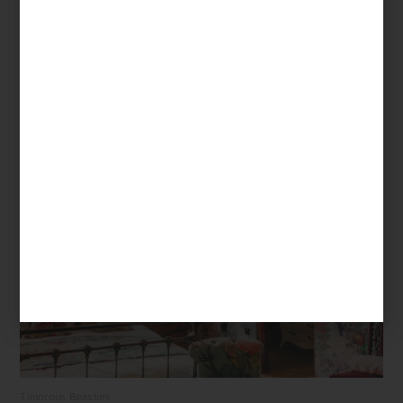
Sanderson
Timorous Beasties