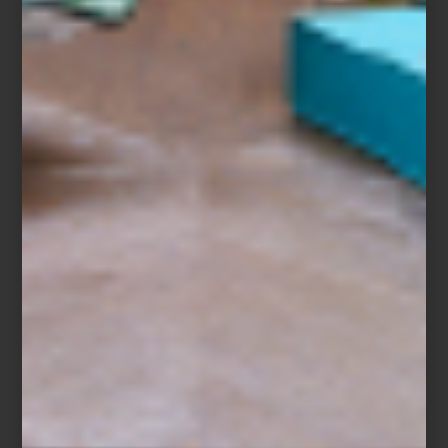
lenguaje silencioso que acompaña la vida cotidiana. Su colección
incluye aromatizantes para habitación, bolsitas aromáticas,
difusores
Stile
, velas y prácticos
refills
, una alternativa que permite
prolongar la vida de sus icónicos envases y fomentar un consumo
más consciente.