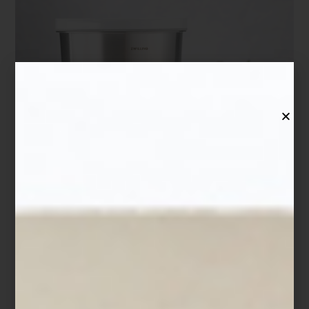
Los
ZWILLING Fresh & Save Bowls
ayudan a conservar los
alimentos frescos hasta cinco veces más tiempo gracias a su
sistema de vacío, preservando mejor aromas, texturas y nutrientes.
Ya sea un postre de temporada, una ensalada de papa con hinojo
o una ensalada de hojas verdes preparada con anticipación,
permiten cocinar, servir y almacenar en un mismo recipiente,
reduciendo el desperdicio y facilitando la organización diaria.