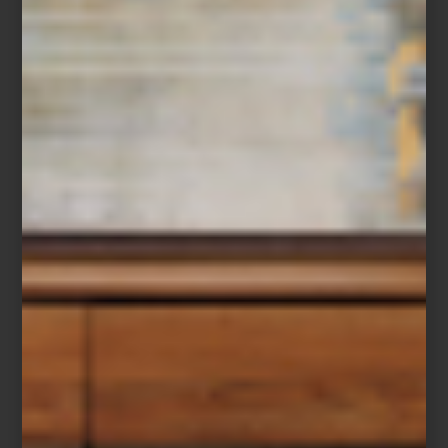
El diseño de un espacio no termina en lo que vemos. También
vive en aquello que respiramos. Un aroma puede acompañar la
arquitectura, dialogar con los materiales y convertirse en una
presencia discreta que transforma una casa en un lugar
profundamente personal.
En diseño solemos hablar de editar una colección de piezas:
elegir un mueble, una lámpara o un objeto porque aporta
equilibrio al conjunto. Lo mismo ocurre con los aromas. Elegir un
perfume para el hogar es también una forma de editar la
atmósfera de un espacio, de darle identidad y construir recuerdos
que permanecerán mucho después de que la puerta se cierre.