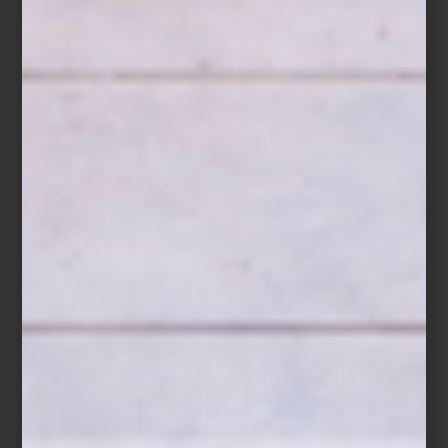
Vela aromatica Fiqum de Culti
Porque, al final, una casa también se recuerda por su aroma.
Descubre la colección de
CULTI
en
Casa Palacio Antara
y
Casa
Palacio Santa Fe
, y encuentra la fragancia que mejor exprese la
personalidad de tu hogar.