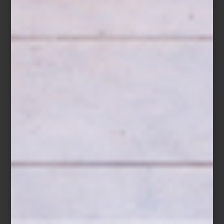
Del 26 de diciembre de 2025 al 22 de enero de 2026, disfruta
de hasta 40% de descuento en una cuidada selección, además
de facilidades de pago como hasta 15 mensualidades sin
intereses con Tarjeta Palacio y hasta 12 mensualidades sin
intereses con tarjetas bancarias. El 25 de diciembre, las rebajas
estarán disponibles exclusivamente en línea.
Además, los Clientes Palacio podrán acceder a días de cortesía
del 26 al 28 de diciembre, con descuentos adicionales según su
tarjeta: 10%, 15% o hasta 20%.
Visita nuestras tiendas o compra en línea y descubre la selección
que nuestros interioristas han preparado para inspirar tu próximo
comienzo.
Cama con dosel
Xander
de Four Hands