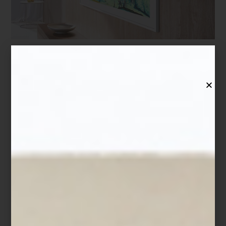
El inicio del año invita a replantear la forma en que vivimos
nuestros espacios. Ajustar, mejorar, invertir en aquello que
realmente suma bienestar. Las Segundas Rebajas en
Casa Palacio
llegan como una excelente oportunidad para transformar esos
propósitos en decisiones concretas y bien pensadas.
Es ahora cuando el hogar pide pequeños y grandes gestos: una
silla que acompañe mejor las horas de trabajo, un sillón que
redefina la sala, una nueva pantalla para disfrutar el tiempo libre o
un electrodoméstico que combine tecnología y diseño. También
es el momento de renovar esos objetos cotidianos —vajillas,
cubiertos, esenciales de cocina— que elevan la experiencia diaria
sin hacerse notar.
Las Segundas Rebajas marcan el punto ideal para elegir con
calma, apostar por piezas duraderas y comenzar el año rodeado
de diseño inteligente y funcional. Para inspirarte, nuestros
interioristas han preparado una selección de recomendaciones
imperdibles, pensadas para ayudarte a dar ese siguiente paso en
casa con estilo y propósito.
Sofá
Pudgie
de Timothy Oulton