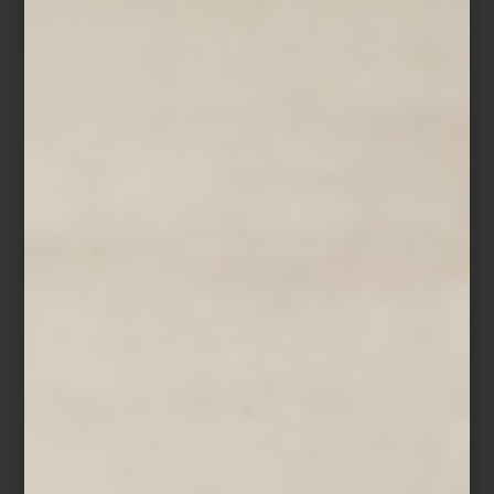
Jarrón
Donna
en dolomita de Kare