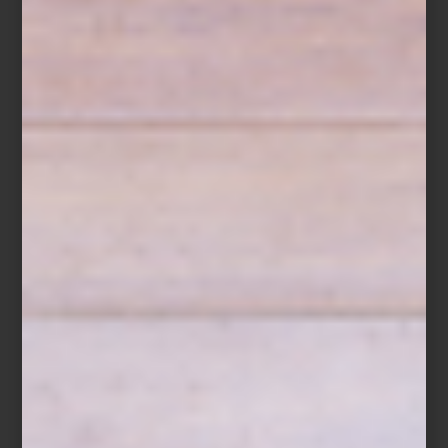
invitan a replantear nuestros espacios. ¿Qué conservar?, ¿qué
renovar?, ¿qué incorporar para vivir mejor el día a día? Las rebajas
son la ocasión ideal para invertir en piezas que acompañen esta
nueva etapa: mobiliario atemporal, iluminación que transforme
ambientes, textiles que aporten calidez y objetos de diseño que
marquen la diferencia. Porque en Casa Palacio lo sabemos bien:
sabes que lo quieres.