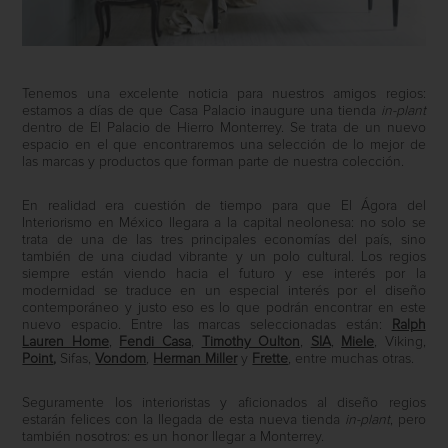
Tenemos una excelente noticia para nuestros amigos regios:
estamos a días de que Casa Palacio inaugure una tienda
in-plant
dentro de El Palacio de Hierro Monterrey. Se trata de un nuevo
espacio en el que encontraremos una selección de lo mejor de
las marcas y productos que forman parte de nuestra colección.
En realidad era cuestión de tiempo para que El Ágora del
Interiorismo en México llegara a la capital neolonesa: no solo se
trata de una de las tres principales economías del país, sino
también de una ciudad vibrante y un polo cultural. Los regios
siempre están viendo hacia el futuro y ese interés por la
modernidad se traduce en un especial interés por el diseño
contemporáneo y justo eso es lo que podrán encontrar en este
nuevo espacio. Entre las marcas seleccionadas están:
Ralph
Lauren Home
,
Fendi Casa
,
Timothy Oulton
,
SIA
,
Miele
, Viking,
Point
,
Sifas,
Vondom
,
Herman Miller
y
Frette
, entre muchas otras.
Seguramente los interioristas y aficionados al diseño regios
estarán felices con la llegada de esta nueva tienda
in-plant
, pero
también nosotros: es un honor llegar a Monterrey.