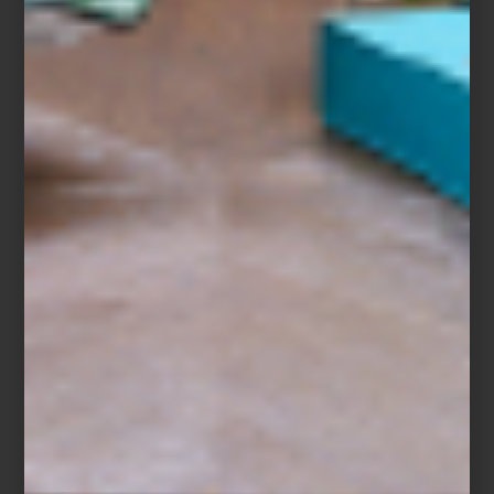
Candil
Chandelier Sahure L
de Eichholtz