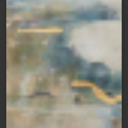
Más que una selección de marcas, Casa Palacio ha construido
una curaduría donde conviven piezas que han definido la historia
del diseño con otras que apenas comienzan a escribirla; en un
mismo recorrido es posible pasar de un clásico presente en la
colección permanente de algunos de los museos más
importantes del mundo a la obra de un diseñador mexicano
contemporáneo; de un objeto realizado completamente a mano a
una pieza donde la innovación tecnológica redefine la vida
cotidiana. Marcas internacionales, grandes oficios, libros, arte,
cocina profesional, audio Hi-Fi, iluminación y mobiliario conviven
bajo una misma visión: entender el hogar como un universo
donde cada detalle tiene el poder de inspirar.