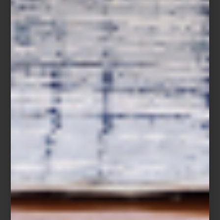
Hoy, ambas tiendas son un punto de encuentro para arquitectos,
interioristas y amantes del diseño. Un lugar donde el lujo dialoga
con la innovación, la artesanía convive con la tecnología y los
grandes clásicos encuentran nuevas voces. Más que reunir
algunas de las mejores firmas del mundo, Casa Palacio ha
construido una comunidad que entiende el diseño como una
forma de vivir.
Visita Casa Palacio Antara y Santa Fe y descubre una experiencia
donde el diseño, el lujo y la inspiración conviven en cada