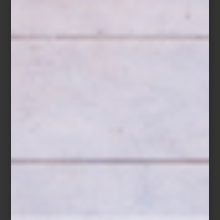
Hay recetas donde la frescura lo es todo. Un bowl de fresas,
zarzamoras, frambuesas y arándanos, ligeramente endulzados con
miel, ralladura de limón y unas hojas de menta, cubiertos al
momento de servir con un crumble de avena, almendra y
mantequilla recién horneado. Un postre sencillo donde cada
ingrediente conserva su carácter y su textura.
Cuando una receta depende tanto de la frescura de sus
ingredientes, conservarla bien forma parte de prepararla. Inspirada
en la filosofía de cocina de
ZWILLING
, esta receta demuestra que
preparar con anticipación ya no significa renunciar al sabor ni a la
frescura.