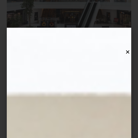
Una curaduría para descubrir nuevas maneras de
habitar
Hay lugares a los que volvemos porque siempre encontramos
algo inesperado. Una idea, un material o una pieza capaz de
transformar la manera en que imaginamos un espacio. Desde
hace casi dos décadas, Casa Palacio ha construido precisamente
esa experiencia: un lugar donde el diseño se revela a medida
que se recorre.