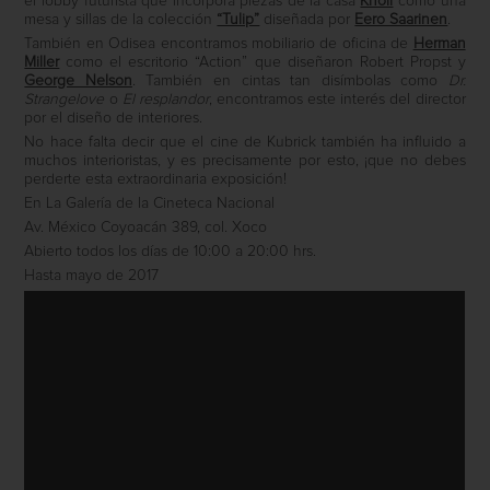
el lobby futurista que incorpora piezas de la casa
Knoll
como una
mesa y sillas de la colección
“Tulip”
diseñada por
Eero Saarinen
.
También en Odisea encontramos mobiliario de oficina de
Herman
Miller
como el escritorio “Action” que diseñaron Robert Propst y
George Nelson
. También en cintas tan disímbolas como
Dr.
Strangelove
o
El resplandor
, encontramos este interés del director
por el diseño de interiores.
No hace falta decir que el cine de Kubrick también ha influido a
muchos interioristas, y es precisamente por esto, ¡que no debes
perderte esta extraordinaria exposición!
En La Galería de la Cineteca Nacional
Av. México Coyoacán 389, col. Xoco
Abierto todos los días de 10:00 a 20:00 hrs.
Hasta mayo de 2017