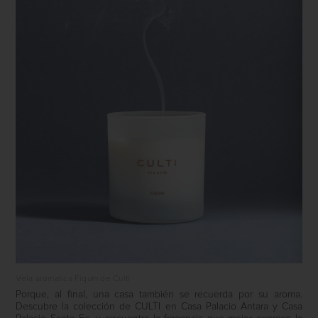
Vela aromatica Fiqum de Culti
Porque, al final, una casa también se recuerda por su aroma.
Descubre la colección de
CULTI
en
Casa Palacio Antara
y
Casa