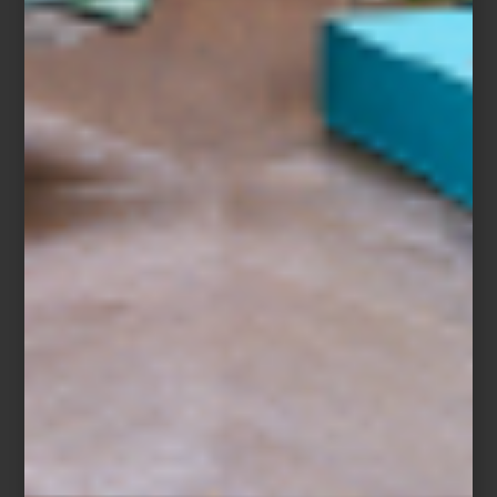
Dos espacios, una misma visión
Cuando Casa Palacio abrió Antara en 2006 propuso una manera
distinta de acercarse al interiorismo. Santa Fe, inaugurada años
después, amplió esa visión con una arquitectura que invita a
descubrir cada ambiente con calma, revelando perspectivas,
materiales y atmósferas que convierten el recorrido en una
experiencia.