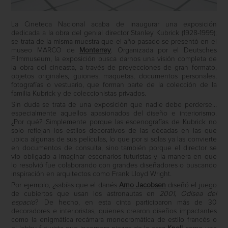
La Cineteca Nacional acaba de inaugurar una exposición
dedicada a la obra del genial director Stanley Kubrick (1928-1999);
se trata de la misma muestra que el año pasado se presentó en el
museo MARCO de
Monterrey
.
Organizada por el Deutsches
Filmmuseum, la exposición busca darnos una visión completa de
la obra del cineasta, a través de proyecciones de gran formato,
objetos originales, guiones, maquetas, documentos personales,
fotografías o vestuario, que forman parte de la colección de la
familia Kubrick y de coleccionistas privados.
Sin duda se trata de una exposición que nadie debe perderse…
especialmente aquellos apasionados del diseño e interiorismo.
¿Por qué? Simplemente porque las escenografías de Kubrick no
solo reflejan los estilos decorativos de las décadas en las que
ubica algunas de sus películas, lo que por si solas ya las convierte
en documentos de consulta, sino también porque el director se
vio obligado a imaginar escenarios futuristas y la manera en que
lo resolvió fue colaborando con grandes diseñadores o buscando
inspiración en arquitectos como
Frank Lloyd Wright.
Por ejemplo, ¿sabías que el danés
Arno Jacobsen
diseñó el juego
de cubiertos que usan los astronautas en
2001, Odisea del
espacio
? De hecho, en esta cinta participaron más de 30
decoradores e interioristas, quienes crearon diseños impactantes
como la enigmática recámara monocromática de estilo francés o