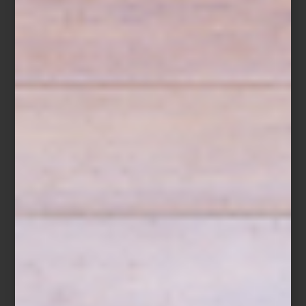
espacio.
inspiración
/ august 03 2026
ZWILLING FRESH & SAVE:
CONSERVAR TAMBIÉN ES
COCINAR
Save