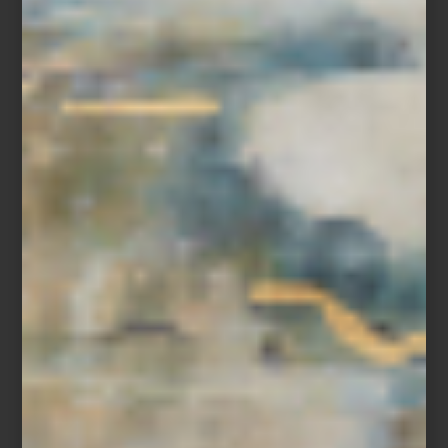
Visita Casa Palacio Antara y Santa Fe y descubre todas las
soluciones que ZWILLING ha creado para preparar, servir y
conservar cada receta.
inspiración
/ july 29 2026
CULTI: VESTIR LA CASA CON
AROMA
Save