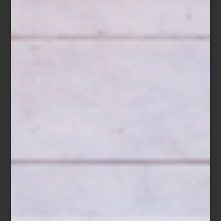
Vela aromatica Fiqum de Culti
Porque, al final, una casa también se recuerda por su aroma.
Descubre la colección de
CULTI
en
Casa Palacio Antara
y
Casa