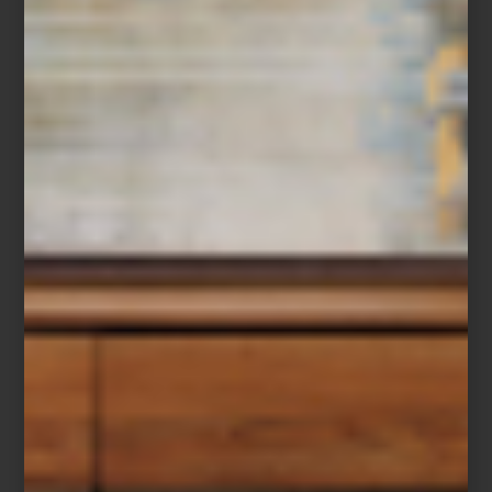
El diseño de un espacio no termina en lo que vemos. También
vive en aquello que respiramos. Un aroma puede acompañar la
arquitectura, dialogar con los materiales y convertirse en una
presencia discreta que transforma una casa en un lugar
profundamente personal.
En diseño solemos hablar de editar una colección de piezas:
elegir un mueble, una lámpara o un objeto porque aporta
equilibrio al conjunto. Lo mismo ocurre con los aromas. Elegir un
perfume para el hogar es también una forma de editar la
atmósfera de un espacio, de darle identidad y construir recuerdos
que permanecerán mucho después de que la puerta se cierre.