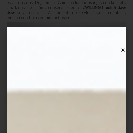
estén dorados. Deja enfriar. Combina los frutos rojos con la miel y
la ralladura de limón y consérvalos en un
ZWILLING Fresh & Save
Bowl
sellado al vacío. Al momento de servir, añade el crumble y
termina con hojas de menta fresca.
Los
ZWILLING Fresh & Save Bowls
ayudan a conservar los
alimentos frescos hasta cinco veces más tiempo gracias a su
sistema de vacío, preservando mejor aromas, texturas y nutrientes.
Ya sea un postre de temporada, una ensalada de papa con hinojo
o una ensalada de hojas verdes preparada con anticipación,
permiten cocinar, servir y almacenar en un mismo recipiente,