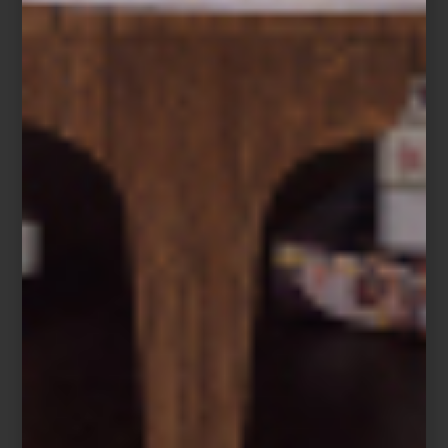
Difusor Aramara de Culti
Un paisaje para cada espacio
Cada creación de CULTI evoca un paisaje, un recuerdo o una
forma de habitar.
Aramara
reúne naranja amarga, bergamota y
sándalo en una fragancia cálida y luminosa;
Tessuto
envuelve los
espacios con la frescura del lino y la delicadeza del jazmín;
mientras
Mareminerale
captura la energía mineral y la brisa del
Mediterráneo.