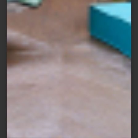
Pocas marcas han entendido esta idea con tanta sensibilidad
como
CULTI MILANO
. Fundada en 1988 por Alessandro Agrati, la
firma italiana fue pionera al desarrollar el concepto de
Culture of
Ambience
: la convicción de que cada espacio posee una
identidad olfativa propia y que el aroma es capaz de narrar una
historia tan poderosa como los materiales, la luz o el mobiliario.
Desde entonces, CULTI ha convertido sus fragancias en un
lenguaje silencioso que acompaña la vida cotidiana. Su colección
incluye aromatizantes para habitación, bolsitas aromáticas,
difusores
Stile
, velas y prácticos
refills
, una alternativa que permite
prolongar la vida de sus icónicos envases y fomentar un consumo
más consciente.