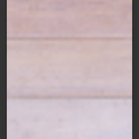
Difusor Supreme Amber de Culti
Para quienes buscan aromas más envolventes,
Supreme Amber
combina vainilla negra, incienso y pachulí con una elegancia
atemporal, mientras
Damasque
revela un carácter especiado y
sofisticado.
Mediterranea
y
Fiqum
, por su parte, evocan la ligereza
de los cítricos, la higuera y los paisajes italianos bañados por el
sol.