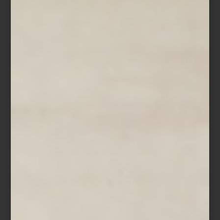
reduciendo el desperdicio y facilitando la organización diaria.