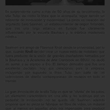
Es sorprendente como a más de 50 años de su lanzamiento, la
silla Tulip, así como la línea que la acompaña, sigue siendo un
referente de innovación y modernidad. La pieza es creación del
arquitecto Eero Saarinen, un estadounidense de origen finlandés,
que tras una larga estancia en Europa fue claramente
influenciado por la escuela Bauhaus y la estética modernista
nórdica.
Saarinen era amigo de Florence Knoll desde la universidad, por lo
que, cuando
Knoll
decidió crear un nuevo estilo de mobiliario que
fuera producto de la visión de grandes diseñadores formados por
la Bauhaus y la Academia de Arte Cranbrook en EEUU, no dudó
en sumar a su equipo a Ero. El tiempo demostró que fue una
excelente decisión: hoy sus creaciones para la empresa,
incluyendo por supuesto la línea Tulip, son parte de las
colecciones de diseño contemporáneo de museos en todo el
mundo.
La gran innovación de la silla Tulip es que se “olvida” de las patas,
un elemento característico en una silla, y las sustituye por un
pedestal; la innovación no se queda allí: Saarinen además
propone que su pieza se fabrique en fibra de vidrio, un material
que al menos en aquellos años era impensable para producir