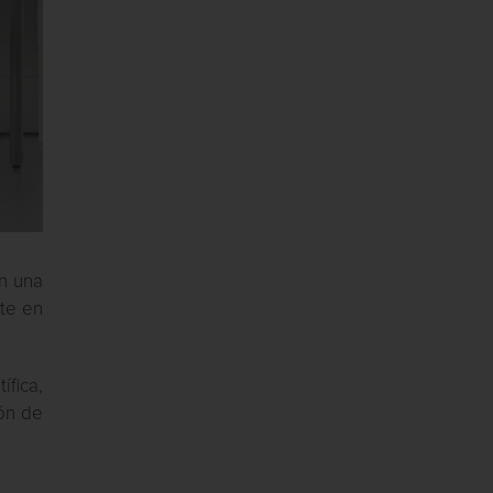
en una
te en
ífica,
ón de