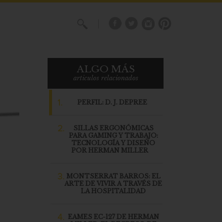
X
ALGO MÁS
articulos relacionados
1.
PERFIL: D. J. DEPREE
2.
SILLAS ERGONÓMICAS
PARA GAMING Y TRABAJO:
TECNOLOGÍA Y DISEÑO
POR HERMAN MILLER
3.
MONTSERRAT BARROS: EL
ARTE DE VIVIR A TRAVÉS DE
LA HOSPITALIDAD
4.
EAMES EC-127 DE HERMAN