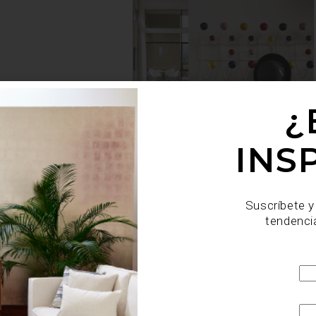
¿
INS
Suscríbete y
tendenci
CAS PARA GAMING Y
GÍA Y DISEÑO POR