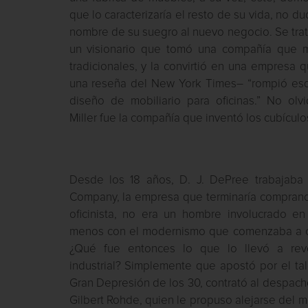
que lo caracterizaría el resto de su vida, no d
nombre de su suegro al nuevo negocio. Se trat
un visionario que tomó una compañía que m
tradicionales, y la convirtió en una empresa
una reseña del New York Times– “rompió es
diseño de mobiliario para oficinas.” No o
Miller fue la compañía que inventó los cubículos
Desde los 18 años, D. J. DePree trabajaba e
Company, la empresa que terminaría comprand
oficinista, no era un hombre involucrado e
menos con el modernismo que comenzaba a c
¿Qué fue entonces lo que lo llevó a revo
industrial? Simplemente que apostó por el tal
Gran Depresión de los 30, contrató al despach
Gilbert Rohde, quien le propuso alejarse del mo