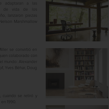
e adaptaran a las
os de vida de los
ño, lanzaron piezas
 Nelson Marshmallow
ller se convirtió en
guen colaborado con
del mundo: Alexander
mpf, Yves Béhar, Doug
, cuando se retiró y
s en 1990.