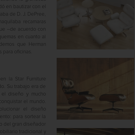
udó en bautizar con el
aba de D. J. DePree,
aquilaba recamaras
 que –de acuerdo con
quemas en cuanto al
lvidemos que Herman
 para oficinas.
n la Star Furniture
o. Su trabajo era de
n el diseño y mucho
onquistar el mundo.
lucionar el diseño
ento: para sortear la
o del gran diseñador
biliario tradicional y