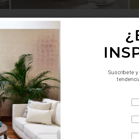
¿
ER
INS
ión. Sus persianas y
Suscríbete y
es una de las marcas
tendenci
 Douglas, la marca que
amos? Pues bien, te
aracteriza a Hunter
n pioneros en la ...