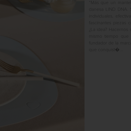
“Más que un mantel 
danesa LIND DNA. S
individuales, efect
fascinantes piezas c
¿La idea? Hacernos 
mismo tiempo que l
fundador de la marca
que conquist�...