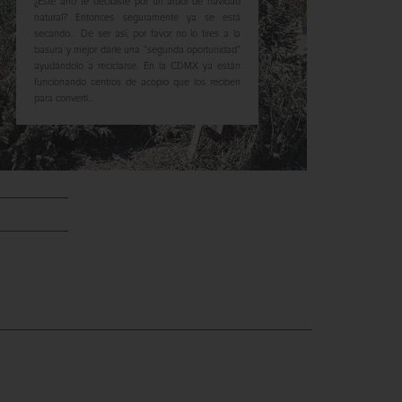
¿Este año te decidiste por un árbol de navidad
natural? Entonces seguramente ya se está
secando… De ser así, por favor no lo tires a la
basura y mejor darle una “segunda oportunidad”
ayudándolo a reciclarse. En la CDMX ya están
funcionando centros de acopio que los reciben
para converti...