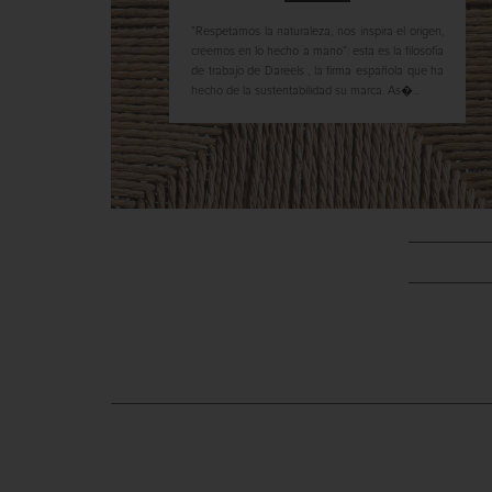
“Respetamos la naturaleza, nos inspira el origen,
creemos en lo hecho a mano”: esta es la filosofía
de trabajo de Dareels , la firma española que ha
hecho de la sustentabilidad su marca. As�...