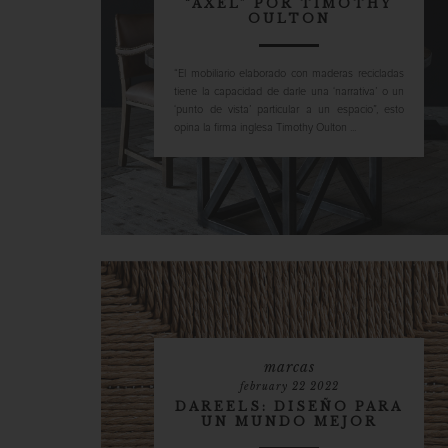
“AXEL” POR TIMOTHY
OULTON
“El mobiliario elaborado con maderas recicladas
tiene la capacidad de darle una ‘narrativa’ o un
‘punto de vista’ particular a un espacio”, esto
opina la firma inglesa Timothy Oulton ...
marcas
february 22 2022
DAREELS: DISEÑO PARA
UN MUNDO MEJOR