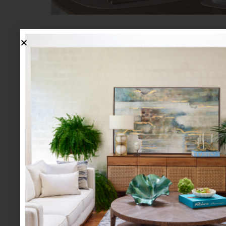
marcas
¿POR QUÉ ELEGIR HUNT
DOUGLAS?
Sin duda es un nombre que no necesita presentac
cortinas están más que garantizadas y por eso 
favoritas de los interioristas. Hablamos de Hunter
es referente en su ramo. ¿Por qué la recomend
contamos… Primero hay que decir que si algo c
Douglas es la innovación constante. Por ejemplo, so