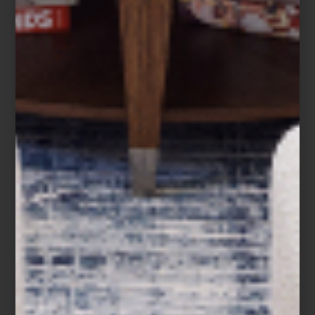
fundadora de la marca de textiles
Muzaluci. Puedes conocer más de ella y su
inspiración aquí...
arte y cultura
may 05 2023
UN MANIFIESTO DE
MODA MEXICANA
“La sala principal del Franz Mayer se
convirtió en una pasarela digna de las
muestras que hay en el MET con piezas
que elevan lo mexicano a la
contemporaneidad del siglo y la
vanguardia en el estilo diario”, esto dice
Time Out de la exposición de la
diseñadora de modas ...