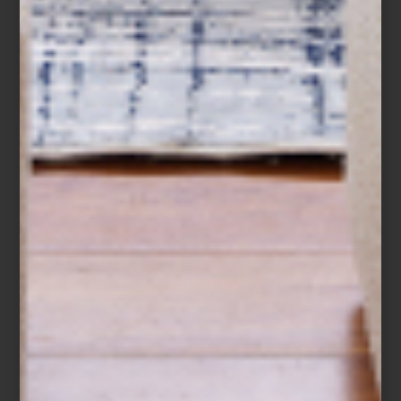
arte y cultura
august 12 2022
EL ART DÉCO LLEGÓ
AL PALACIO
Si eres amante del diseño y la historia no
te puedes perder la exposición temporal
que presenta El Palacio de Hierro Centro:
“El glamoroso Art Déco ”. Se trata de una
selección de objetos, moda...