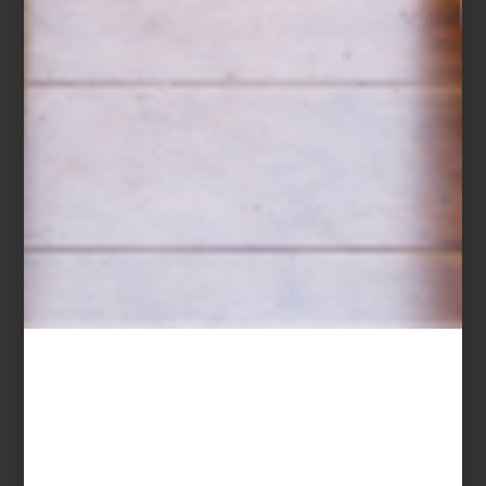
arte y cultura
february 04 2022
CUERPOS Y
UNIVERSOS.
FORMAS DE LA
MODA
Quienes amamos el diseño, lo hacemos
en todas sus manifestaciones: gráfico,
industrial y desde luego, de moda . Sobre
esta última, tenemos que admitir nuestra
debilidad por a...