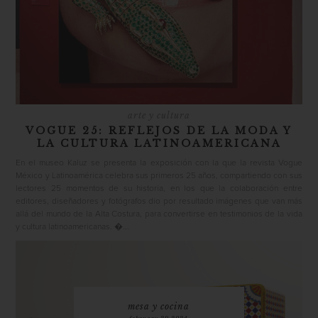
arte y cultura
VOGUE 25: REFLEJOS DE LA MODA Y
LA CULTURA LATINOAMERICANA
En el museo Kaluz se presenta la exposición con la que la revista Vogue
México y Latinoamérica celebra sus primeros 25 años, compartiendo con sus
lectores 25 momentos de su historia, en los que la colaboración entre
editores, diseñadores y fotógrafos dio por resultado imágenes que van más
allá del mundo de la Alta Costura, para convertirse en testimonios de la vida
y cultura latinoamericanas. �...
mesa y cocina
february 29 2024