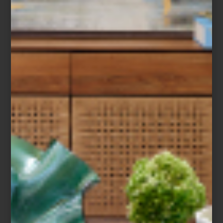
november 24 2023
MODERN DRIVER
POR RALPH LAUREN
HOME
El glamur de Hollywood, el encanto del
Oeste Americano, una mansión en la
campiña inglesa, pero también la sencillez
de una moderna casa de playa… todo esto
ha inspirado las colecciones para el hogar
del gran Ralph ...
noticias
november 09 2023
ROSENTHAL MEETS
VERSACE: 30