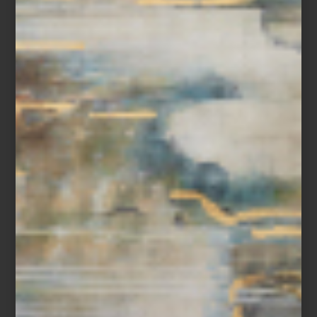
ambientes
COLECCIÓN “ORGANIC COTTON
HANDKERCHIEF” POR RALPH LAUREN
HOME
Ralph Lauren viste también la casa; de hecho, lo hace desde 1983 cuando la
firma lanzó Ralph Lauren Home. Se trata de la continuación lógica de la
propuesta y visión de la firma, que más que moda, nos ofrece todo un estilo
de vida que gira en torno a la elegancia americana. ¿Su propuesta? Dar a
nuestros ambientes el ‘allure’ del oeste americano, el glamour de Hollywood
e incluso la elegancia de una casa en los Hamptons. No hay ambiente que
Ralph Lauren Home no haya considerado y eso incluye desde luego la ...
marcas