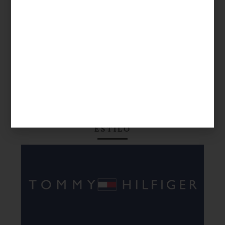
¿por qué el rosa cuarzo y el azul serenity
son los colores de 2016? o ¿quién decidió
que los insectos estaban de moda y que
había que incorporarlos al diseño de
mobiliario? ...
marcas
september 10 2014
TOMMY HILFIGER: BLANCOS CON
ESTILO