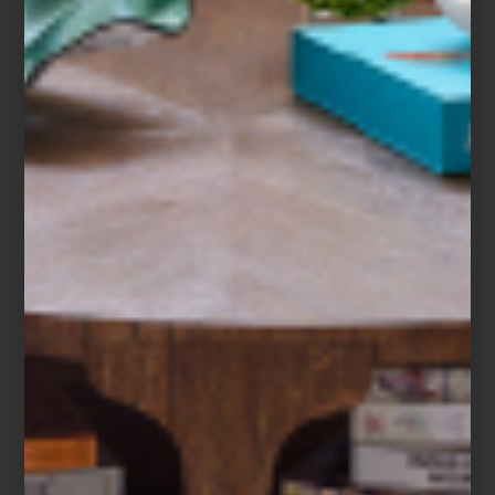
ANIVERSARIO
El gran Gianni Versace fue uno de los
primeros diseñadores en entender que la
moda, bien podía salir de las pasarelas
para permear todos los aspectos de
nuestra vida. A partir de esta idea, lle...
marcas
may 23 2023
MUZALUCI: SUS
MANTELES
Hace poco tuvimos la oportunidad de
platicar con Silvia Ramírez, diseñadora y