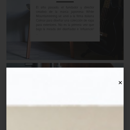
El año pasado, el fundador y director
creativo de la marca japonesa White
Mountaineering se unió a la firma italiana
Colmar para diseñar una colección de ropa
para exteriores. No es la primera vez que
bajo la mirada del diseñador e ‘influencer’
...
inspiración
december 07 2023
MODA E
INTERIORISMO:
CASA LINDSTRÖM
“El mobiliario, como la ropa, deben
diseñarse para durar”. Esto piensa el