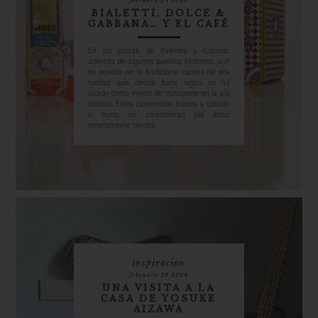
BIALETTI, DOLCE &
GABBANA… Y EL CAFÉ
En las plazas de Palermo y Catania,
además de algunos pueblos sicilianos, aún
es posible ver la tradicional carreta de dos
ruedas que desde hace siglos se ha
usado como medio de transporte en la isla
italiana. Estos carromatos tirados a caballo
o burro, se caracterizan por estar
enteramente decora...
inspiración
february 28 2024
UNA VISITA A LA
CASA DE YOSUKE
AIZAWA