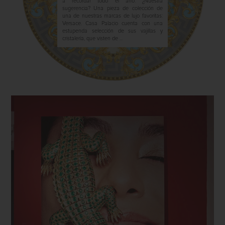
a recordar todo el año. ¿Nuestra
sugerencia? Una pieza de colección de
una de nuestras marcas de lujo favoritas:
Versace. Casa Palacio cuenta con una
estupenda selección de sus vajillas y
cristalería, que visten de ...