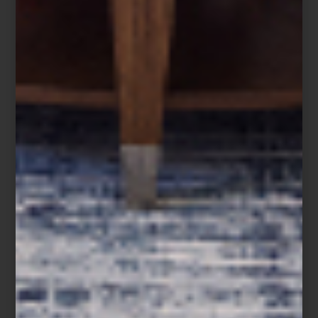
Durante la semana del arte, en el marco de Zona Maco Sur, se
presenta
Pulsación
, un proyecto imperdible de las artistas chilenas
Florencia Pozo y Claudia Ceroni, con la Galería Pedro Ávila y en
colaboración con
Casa Palacio
y
Yamaha
.
El proyecto explora cómo los humanos nos conectamos con
nuestro entorno. Una cápsula acrílica simboliza la esencia
humana, y un piano de sonido cristalino llena el espacio con
melodías que crean un ambiente cargado de emociones y
reflexiones sobre la identidad y memoria del sur de Latinoamérica.
Dentro del saco del pianista, flotan palabras que evocan
recuerdos y se conectan con las técnicas de Ceroni, desafiando
las visiones eurocentristas y celebrando la diversidad
cultural.
Pulsación
es una propuesta que invita a reflexionar sobre
la identidad, la memoria y las comunidades.
El instrumento utilizado para esta pieza es un
Yamaha PGB1KPE
,
un piano acústico de 1/4 de cola con un sonido
sorprendentemente rico y un toque sensible. Una verdadera obra
de arte. Descubre la selección de instrumentos
Yamaha
que
tenemos en
Casa Palacio
.