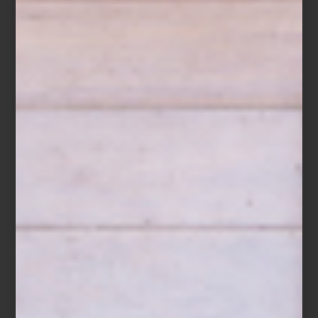
inspiración
/ december 30 2024
LO MEJOR DEL 2024: NUESTRA
SELECCION
Save
Nuevas propuestas, colecciones sorprendentes y grandes ideas:
esto y más nos dejó a quienes amamos el diseño el año que está
por terminar. Todo quedó registrado en este blog, pero por si te