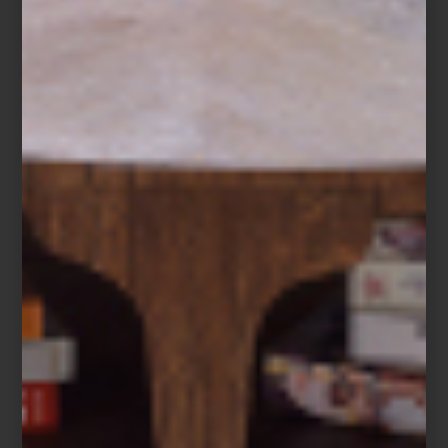
consejos
/ february 07 2025
CASA PALACIO Y YAMAHA
PRESENTAN “PULSACIÓN”: UN
PROYECTO DE FLORENCIA POZO
Y CLAUDIA CERONI EN ZONA
MACO
Save