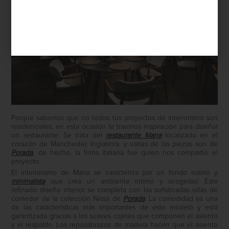
Porque sabemos que no todos tus proyectos de interiorismo son
residenciales, en esta ocasión te traemos inspiración para diseñar
un restaurante. Se trata del
restaurante Mana
localizado en el
corazón de Manchester, Inglaterra, y varias de las piezas son de
Porada
, de hecho, la firma italiana fue quien nos compartió el
proyecto.
El interiorismo de Mana se caracteriza por un fondo sobrio y
minimalista
que crea un ambiente íntimo y acogedor. Este
refinado diseño interior se completa con las sofisticadas sillas de
comedor de la colección Nissa de
Porada
. La comodidad es una
de las características más importantes de este modelo y está
garantizada gracias a los suaves cojines que componen el asiento
y el respaldo. Los reposabrazos de madera hacen que el asiento