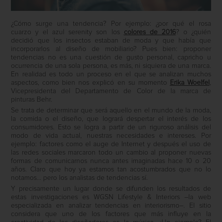
¿Cómo surge una tendencia? Por ejemplo: ¿por qué el rosa
cuarzo y el azul serenity son los
colores de 2016
? o ¿quién
decidió que los insectos estaban de moda y que había que
incorporarlos al diseño de mobiliario? Pues bien: proponer
tendencias no es una cuestión de gusto personal, capricho u
ocurrencia de una sola persona, es más, ni siquiera de una marca.
En realidad es todo un proceso en el que se analizan muchos
aspectos, como bien nos explicó en su momento
Erika Woelfel
,
Vicepresidenta del Departamento de Color de la marca de
pinturas Behr.
Se trata de determinar que será aquello en el mundo de la moda,
la comida o el diseño, que logrará despertar el interés de los
consumidores. Esto se logra a partir de un riguroso análisis del
modo de vida actual, nuestras necesidades e intereses. Por
ejemplo: factores como el auge de Internet y después el uso de
las redes sociales marcaron todo un cambio al proponer nuevas
formas de comunicarnos nunca antes imaginadas hace 10 o 20
años. Claro que hoy ya estamos tan acostumbrados que no lo
notamos… pero los analistas de tendencias sí.
Y precisamente un lugar donde se difunden los resultados de
estas investigaciones es WGSN Lifestyle & Interiors –la web
especializada en analizar tendencias en interiorismo–. El sitio
considera que uno de los factores que más influye en la