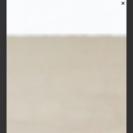
Obviamente, eso ha hecho que las compañías de audio
desarrollen nuevos y mejores tornamesas. Marcas de toda la vida
que perfeccionan modelos anteriores, así como nuevos nombres
con sorprendentes propuestas que han encontrado un buen
lugar en este competitivo mercado.
Elegir una tornamesa no es tarea sencilla; nos podemos guiar por
la marca, la aguja, otros componentes como el brazo, el motor, su
conectividad —hoy en día, muchos de estos equipos se conectan
vía Bluetooth, aunque siguen existiendo las entradas y salidas
para conectarse a un amplificador tradicional—. En
Casa Palacio
te
hemos preparado una selección de algunas de nuestras
tornamesas preferidas. Visita nuestra zona de audio y déjate
asesorar por nuestros especialistas.