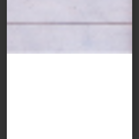
perdiste alguna nota, te compartimos nuestro Top 5 de lo mejor
del 2024. ¿Estás de acuerdo con nuestra selección?
La inspiración:
Apuntes para diseñar un vestidor
En 2024 muchos interioristas y firmas nos compartieron sus
proyectos de interiorismo. Si fue difícil elegir cuáles publicar en
este blog, imagínate lo que fue escoger el proyecto del año. Sin
embargo, nos dimos cuenta que uno de los más originales fue el
vestidor que nuestros amigos de
Porada
diseñaron para un
departamento en Los Ángeles. ¡Se trata justo del espacio con el
que muchos hemos soñado!
La propuesta:
Moldeando el Color x Francisco Torres