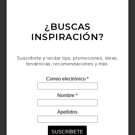
tiendas. De todas, sin duda nuestra favorita fue la de Miguel
Padrón de
LAMZO Design Studio
. Con visión y buen gusto pusa
una mesa espectacular, que ha inspirado nuestros propios
montajes.
¿BUSCAS
INSPIRACIÓN?
Suscríbete y recibe tips, promociones, ideas,
tendencias, recomendaciones y más.
La pieza:
Apollo
Timothy Oulton
es una de nuestras firmas favoritas; de hecho, es
muy difícil decir cuál es nuestra favorita, sin embargo este año
lanzaron la pieza más inesperada y sorprendente: “Apollo”, el
módulo con la que la marca celebra la llegada del hombre a la
Luna.