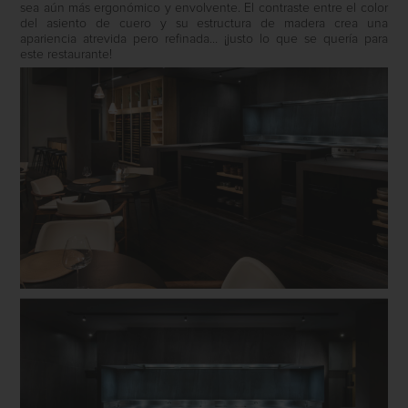
sea aún más ergonómico y envolvente. El contraste entre el color
del asiento de cuero y su estructura de madera crea una
apariencia atrevida pero refinada… ¡justo lo que se quería para
este restaurante!