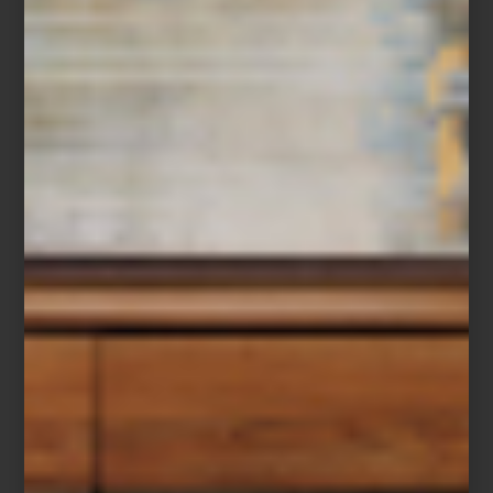
En diseño solemos hablar de editar una colección de piezas:
elegir un mueble, una lámpara o un objeto porque aporta
equilibrio al conjunto. Lo mismo ocurre con los aromas. Elegir un
perfume para el hogar es también una forma de editar la
atmósfera de un espacio, de darle identidad y construir recuerdos
que permanecerán mucho después de que la puerta se cierre.