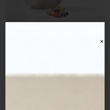
Los
ZWILLING Fresh & Save Bowls
ayudan a conservar los
alimentos frescos hasta cinco veces más tiempo gracias a su
sistema de vacío, preservando mejor aromas, texturas y nutrientes.
Ya sea un postre de temporada, una ensalada de papa con hinojo
o una ensalada de hojas verdes preparada con anticipación,
permiten cocinar, servir y almacenar en un mismo recipiente,
reduciendo el desperdicio y facilitando la organización diaria.