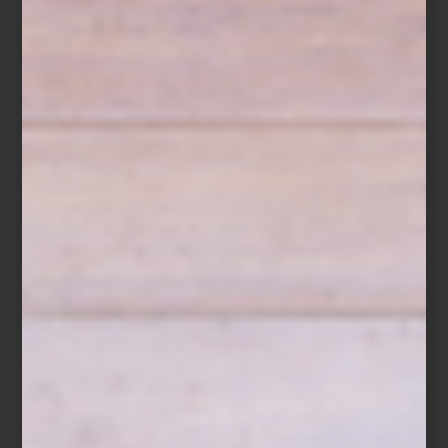
de los cítricos, la higuera y los paisajes italianos bañados por el
sol.