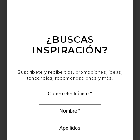
Entre las firmas más emblemáticas destaca Morris & Co., histórica
casa fundada por William Morris, figura esencial del movimiento
Arts & Crafts en el siglo XIX. Sus patrones florales y
composiciones botánicas continúan definiendo una idea de
belleza artesanal profundamente vigente.
¿BUSCAS
INSPIRACIÓN?
Suscríbete y recibe tips, promociones, ideas,
tendencias, recomendaciones y más.