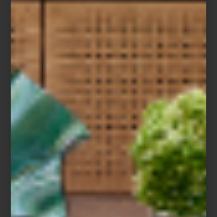
Aromatizantes en spray de Culti
La cultura del ambiente
Pocas marcas han entendido esta idea con tanta sensibilidad
como
CULTI MILANO
. Fundada en 1988 por Alessandro Agrati, la
firma italiana fue pionera al desarrollar el concepto de
Culture of
Ambience
: la convicción de que cada espacio posee una
identidad olfativa propia y que el aroma es capaz de narrar una
historia tan poderosa como los materiales, la luz o el mobiliario.
Desde entonces, CULTI ha convertido sus fragancias en un
lenguaje silencioso que acompaña la vida cotidiana. Su colección
incluye aromatizantes para habitación, bolsitas aromáticas,
difusores
Stile
, velas y prácticos
refills
, una alternativa que permite
prolongar la vida de sus icónicos envases y fomentar un consumo
más consciente.