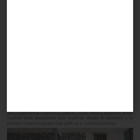
Sanderson
Timorous Beasties
El recorrido continúa con firmas como Designers Guild, Cole &
Son, Casamance, Casadeco, Galerie, Lizzo, Misia y MissPrint, entre
muchas otras propuestas que exploran desde lo botánico y lo
pictórico hasta lenguajes más gráficos y contemporáneos.