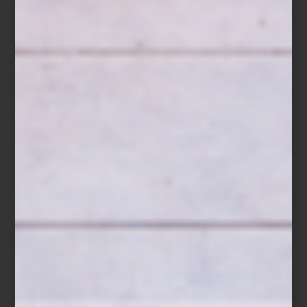
Vela aromatica Fiqum de Culti
Porque, al final, una casa también se recuerda por su aroma.
Descubre la colección de
CULTI
en
Casa Palacio Antara
y
Casa
Palacio Santa Fe
, y encuentra la fragancia que mejor exprese la
personalidad de tu hogar.
interiorismo
/ july 21 2026
ARTELL Y EL NUEVO
PROTAGONISMO DEL PAPEL