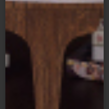
Difusor Aramara de Culti
Un paisaje para cada espacio
Cada creación de CULTI evoca un paisaje, un recuerdo o una
forma de habitar.
Aramara
reúne naranja amarga, bergamota y
sándalo en una fragancia cálida y luminosa;
Tessuto
envuelve los
espacios con la frescura del lino y la delicadeza del jazmín;
mientras
Mareminerale
captura la energía mineral y la brisa del
Mediterráneo.