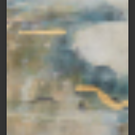
CULTI: VESTIR LA CASA CON
AROMA
Save
El diseño de un espacio no termina en lo que vemos. También
vive en aquello que respiramos. Un aroma puede acompañar la
arquitectura, dialogar con los materiales y convertirse en una
presencia discreta que transforma una casa en un lugar
profundamente personal.