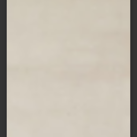
Además de estas colecciones estelares, Casa Palacio, ha traído a
nuestro país otras líneas y productos de la firma. Búscalas en el
espacio de Yves Delorme en nuestras tiendas en Antara y Santa
Fe.
Lutece
Una colección sencilla, pero muy elegante que busca capturar el
encanto de las noches parisinas.