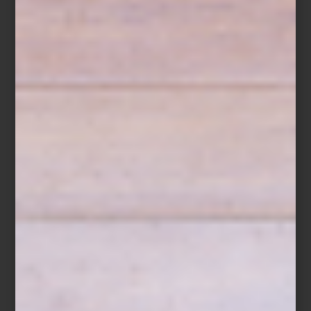
Entre los objetos destacan jarrones y muebles elaborados en
madera de sheesham, una variedad originaria de la India
reconocida por su resistencia y por la riqueza de sus vetas. A
estas se suman consolas, vitrinas y baúles que incorporan
elaborados trabajos de marquetería con incrustaciones de hueso
de camello, una técnica artesanal conocida como
bone inlay
,
donde cada fragmento es colocado a mano para crear complejos
patrones geométricos y florales.