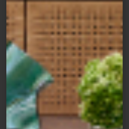
Hay objetos capaces de transportarnos a otros lugares. Piezas
que evocan paisajes, tradiciones y oficios que han atravesado
generaciones. Con Ecos de Oriente,
Casa Palacio
presenta un
bazar que reúne una selección de objetos provenientes de
distintas regiones del Oriente, donde el diseño, la artesanía y la
historia se encuentran.