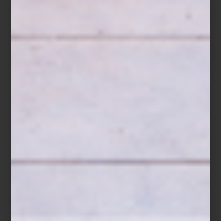
Bateas de distintos tamaños, espejos, cestos tejidos y piezas con
pátinas singulares completan esta selección donde tradición y
diseño conviven con naturalidad.