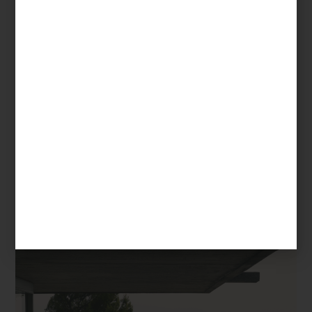
Francine
Dentro de esta propuesta destacan líneas emblemáticas de la
marca como
Cruise
, con su elegancia relajada;
Icons
, que
reinterpreta los clásicos de Frette;
Flying
, ligera y fresca; y
Francine
, delicada y atemporal. Cada una ofrece una forma
distinta de entender la cama como un espacio personal, íntimo y
profundamente confortable.