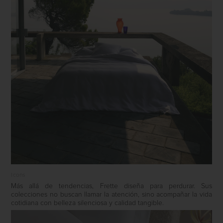
Icons
Más allá de tendencias, Frette diseña para perdurar. Sus
colecciones no buscan llamar la atención, sino acompañar la vida
cotidiana con belleza silenciosa y calidad tangible.