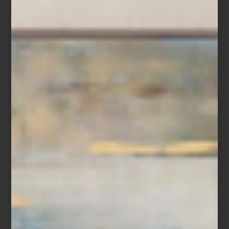
Etoile
La colección de baño de Yves Delorme, hace más
chic
el baño.
Triomphe
Esta línea, sedosa al tacto y brillante a la vista, le pone savoir faire