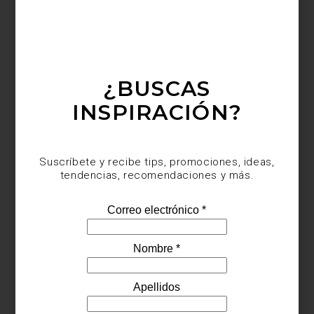
Save
¿BUSCAS
INSPIRACIÓN?
Suscríbete y recibe tips, promociones, ideas,
tendencias, recomendaciones y más.
El verdadero lujo sabe escuchar a la naturaleza. En esa
conversación silenciosa entre diseño, materia y bienestar se sitúa
la nueva colección
Primavera/Verano de Frette
, una propuesta
que traduce paisajes, texturas y sensaciones en
ropa de cama
sofisticada y contemporánea
.
Fundada en Italia en el siglo XIX,
Frette ha construido su prestigio
a partir de una idea clara: crear textiles que transformen el
descanso en una experiencia estética y sensorial.
Más de 165