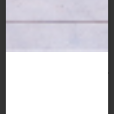
Son muchas las razones por las que nos encanta esta marca:
porque cuando surgió, su uso del vinyl tejido fue innovador; por
sus diseños que aportan lo mismo a la mesa que a nuestros pisos;
porque es una empresa pionera en contar con
certificados
verdes
, lo que nos habla de su compromiso con el medio
ambiente, y porque sus productos son tan durables que sin duda
son una excelente inversión.