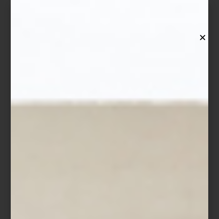
Para el comedor, por ejemplo, lo ideal es que el tapete sobrepase
al menos 60 cm los bordes de la mesa, de modo que las sillas
puedan moverse sin salir del área alfombrada. En salas, el tapete
debe enmarcar el conjunto de sofás: que al menos las patas
frontales de cada pieza estén sobre él genera cohesión y