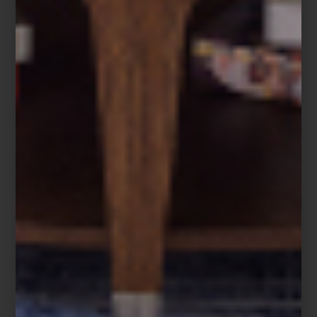
Le pedimos a
nuestros interioristas
algunas ideas para darle un
giro a nuestros espacios y todos coincidieron en que una manera
sencilla de hacerlo es simplemente agregando un nuevo tapete.
Es una idea sencilla, pero te aseguramos que el cambio puede
ser radical. Para muestra, nuestros amigos de la firma Tomás Suero
nos compartieron algunos montajes en los que un espacio de
diseño contemporáneo, cambia por completo con diferentes
diseños de
tapetes
. Nosotros sabemos que uno de estos estilos
es lo que estás buscando.
En esta primera propuesta, se colocó un tapete tan moderno
como el resto del mobiliario y accesorios que lo acompañan. La
intención es subrayar el estilo de interiorismo elegido para el
espacio.