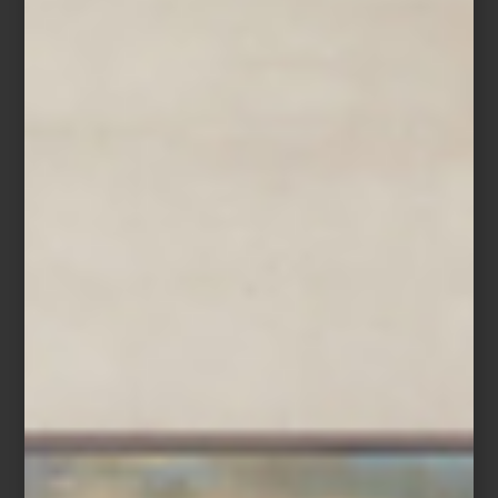
equilibrio visual. En dormitorios, colocar un tapete bajo la cama —
que sobresalga por los costados y al pie— da estructura y
suavidad al ambiente.