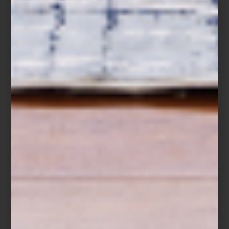
contemporáneo, solo que los colores y diseño del modelo, son
una extensión del resto de las piezas colocadas en esta sala,
dando congruencia a todo el conjunto.
¿Te gustaron las propuestas? Recuerda que para renovar tus
espacios, siempre cuentas con los excelentes tapetes de Tomás
Suero. Se elaboran en
Turquía
con materiales de alta calidad, por
lo que te acompañarán por muchos años. Pregunta por ellos a tu
asesor de ventas.