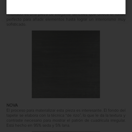
El patrón de este tapete es un diseño muy Armani. Para lograrlo,
el fondo es de lana, mientras que las rayas son de seda. El
resultado es una pieza de elegante sencillez que ofrece el fondo
perfecto para añadir elementos hasta lograr un interiorismo muy
sofisticado.
NOVA
El proceso para materializar esta pieza es interesante. El fondo del
tapete se elabora con la técnica “de rizo”, lo que le da la textura y
contraste necesario para mostrar el patrón de cuadricula irregular.
Está hecho en 95% seda y 5% lana.