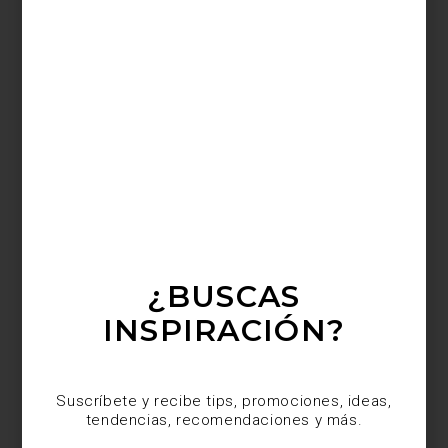
Por todo lo dicho hasta aquí, siempre es una buena noticia saber
que Chilewich tiene novedades. ¿Ya las conoces? Se trata de sus
tapetes
indoor/outdoor
que lo mismo son ideales para colocar en
la cocina y el baño, que en el jardín, la terraza o donde la
imaginación dicte.
¿BUSCAS
INSPIRACIÓN?
Suscríbete y recibe tips, promociones, ideas,
tendencias, recomendaciones y más.
Como todo lo que nos ofrece Chilewich, los nuevos modelos de