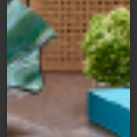
Tapete
Abrash
de
Nourison
Tapete
Pure Grids
de
Nourison