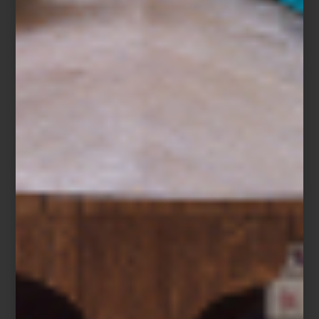
marcas
/ july 23 2024
UN CAMBIO TOTAL… ¡CON
NUEVOS TAPETES!
Save