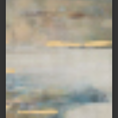
En Casa Palacio encontrarás opciones para todos los espacios,
desde tapetes elegantes de lana como los de
Tomás Suero
o
Nourison
, hasta propuestas prácticas para exterior de
Chilewich
.
Para ayudarte a elegir, preparamos una selección especial que
combina funcionalidad, diseño y materiales excepcionales.
Ven a
Casa Palacio
descubrir el tapete ideal para tu hogar.
Tu espacio lo agradecerá.