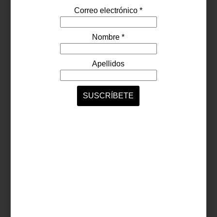
tapetes son muy versátiles y aportan mucho color. Sin duda, son
ideales para –de manera sencilla– darle un nuevo estilo a tus
ambientes
.
En tu próxima visita a Casa Palacio, no olvides preguntar por los
nuevos modelos de tapetes
Chilewich
… y claro, por el resto de las
piezas de esta fabulosa marca.