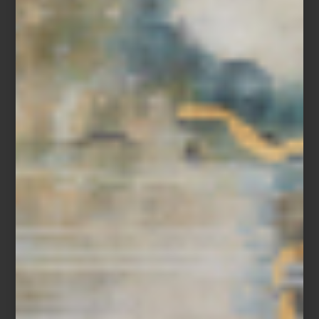
Tapete
Trinket
de
Tomás Suero
Tapete
Arrow
de
Chilewich