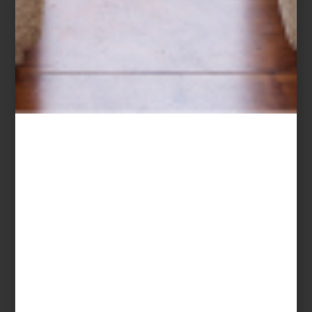
inspiración
january 29 2021
TAPETES Y
ALFOMBRAS QUE
HACEN MAGIA
Una de las preguntas más recurrentes que
nos hacen es cómo darle un giro la
decoración de manera sencilla. Pues bien,
los interioristas suelen recurrir a un sencillo
truco: colocar tapetes… ¿Nuestra
sugerencia? Apuesta por piezas neutrales,
minimalistas y atemporales que te
acompañen por much...