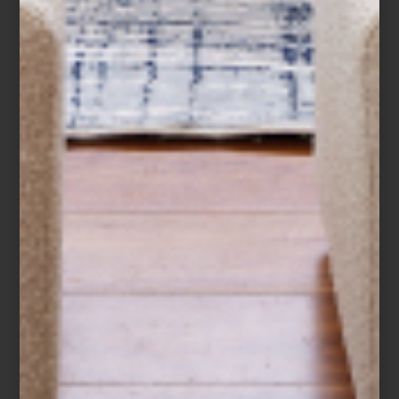
consejos
october 13 2021
PARA ELEGIR UN
TAPETE…
Hay dos formas muy sencillas para
transformar por completo un espacio: la
primera es pintar un muro, la otra agregar
un nuevo ...