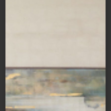
con ...
interiorismo
may 07 2024
TAPETES
ARMANI/CASA: EL
COMPLEMENTO A
TU INTERIORISMO
Cuando el gran Giorgio Armani decidió
incursionar en el diseño de interiores, no
dejó de lado ningún aspecto y así, pensó
en todas las habitaciones con sus muros y
...