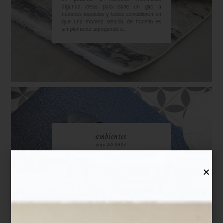
algunas ideas para darle un giro a
nuestros espacios y todos coincidieron en
que una manera sencilla de hacerlo es
simplemente agregando u...
ambientes
may 30 2024
CHILEWICH
INDOOR/OUTDOOR
Son muchas las razones por las que nos
encanta esta marca: porque cuando
surgió, su uso del vinyl tejido fue
innovador; por sus diseños que aportan lo
mismo a la mesa que a nuestros pisos;
porque es una empresa pionera en contar