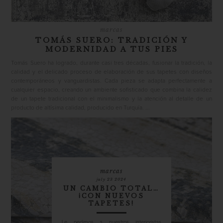
marcas
TOMÁS SUERO: TRADICIÓN Y
MODERNIDAD A TUS PIES
Tomás Suero ha logrado, durante casi tres décadas, fusionar la tradición, la
calidad y el delicado proceso de elaboración de sus tapetes con diseños
contemporáneos y vanguardistas. Cada pieza se adapta perfectamente a
cualquier espacio, creando un ambiente sofisticado que combina la calidez
de un tapete tradicional con el minimalismo y la atención al detalle de un
producto de altísima calidad, producido en Turquía. ...
marcas
july 23 2024
UN CAMBIO TOTAL…
¡CON NUEVOS
TAPETES!
Le pedimos a nuestros interioristas