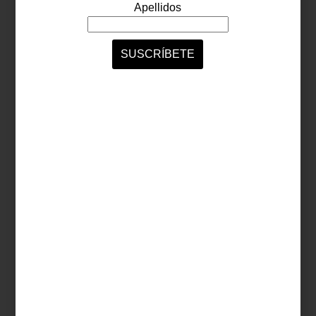
No hay aspecto de nuestra vida que este diseñador no haya tocado, así
como nos viste también decora nuestro hogar con sorprendentes piezas bajo
la marca Calvin Klein Home.
Seguir leyendo…
consejos
june 20 2014
PODCAST: LOS