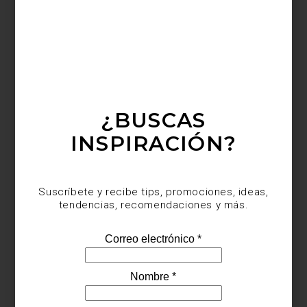
consejos
august 31 2017
¿CÓMO LIMPIAR TUS
TAPETES?
¿BUSCAS
¡No basta con pasar la aspiradora! Los
tapetes requieren también de algunos
INSPIRACIÓN?
cuidados especiales para mantenerlos
limpios y libres de malos olores, lo que
además contribuye...
Suscríbete y recibe tips, promociones, ideas,
tendencias, recomendaciones y más.
marcas
june 25 2014
CALVIN KLEIN: TAPETES DE DISEÑO