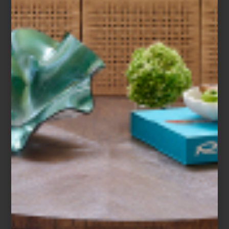
ambientes
UN NUEVO ESTILO PARA TU
HABITACIÓN
¿Cómo van tus propósitos de interiorismo del año? No los postergues.
Recuerda que este es el mejor momento para actualizar tus ambientes; por
ejemplo: ¿hace cuánto que no le das un giro a tu recámara? Piensa que una
alcoba agradable y con estilo, es una invitación al descanso. Lo mejor es que
basta cambiar la ropa de cama y agregar algunos elementos para lograr un
nuevo estilo. Para darte algunas ideas, le pedimos a nuestros interioristas
sus sugerencias. Ellos nos compartieron piezas que puedes encontrar en ...
consejos
november 29 2022
¿CÓMO LIMPIO MIS
TAPETES…?
Las fiestas se acercan y seguramente
querrás recibir en una casa impecable, eso
incluye muebles, muros y desde luego