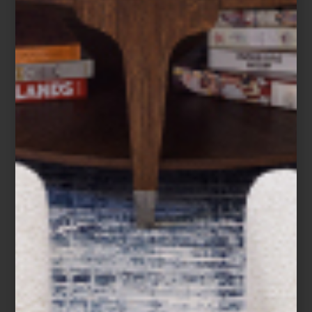
tapetes. El problema con estos últimos es
que se ensucian fácilmente, pero hay que
evitar mojarlos, entonces… ...
ambientes
january 18 2022
AÑO NUEVO,
NUEVOS ESPACIOS
En las ultimas entradas hemos hablado de
la gran oportunidad que nos brinda el
inicio de año para renovar nuestros
espacios, ya sea planteándonos algunos
“propósitos de interiorismo para el 2022” o
aprovechado las ...