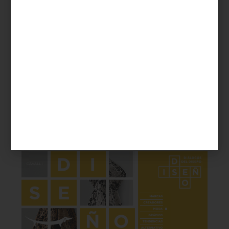
TAPETES
Podcast: Los tapetes Los tapetes tienen
una fu...
inspiración
may 29 2014
PERFIL: ROBERTO CAVALLI