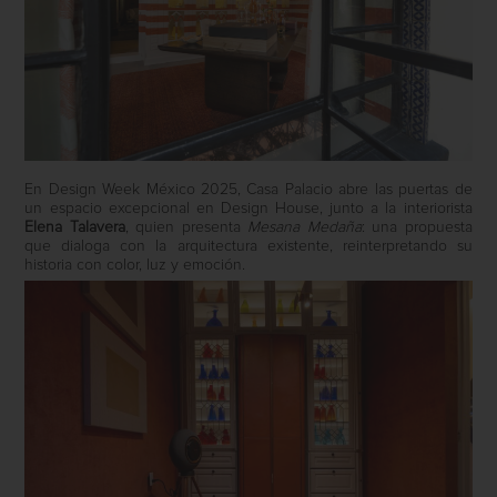
En Design Week México 2025, Casa Palacio abre las puertas de
un espacio excepcional en Design House, junto a la interiorista
Elena Talavera
, quien presenta
Mesana Medaña
: una propuesta
que dialoga con la arquitectura existente, reinterpretando su
historia con color, luz y emoción.