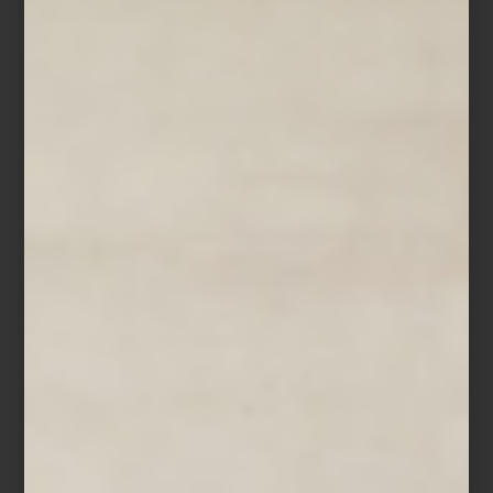
programa de interioristas, que reúne y colabora con reconocidos
profesionales en México y el mundo, incluyendo su equipo de
asesoría en tienda y una red de interioristas externos,
desarrollando proyectos residenciales, comerciales y de
hospitalidad con una mirada actual del diseño.
Una celebración del habitar
Para
Casa Palacio
, el interiorismo es un punto de encuentro entre
marcas, diseñadores y personas que buscan vivir mejor sus
espacios. En este Día del Interiorismo, celebramos a quienes
hacen posible esta disciplina y transforman los espacios en