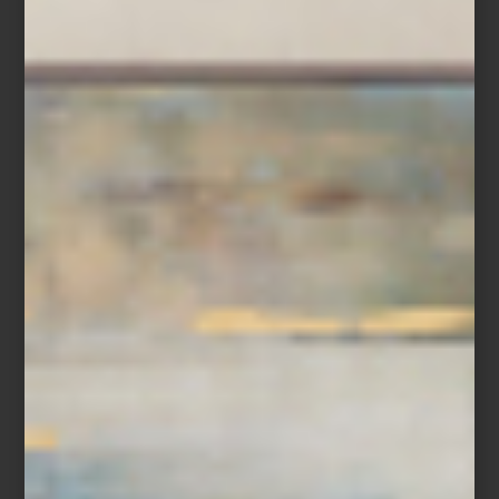
experiencias de vida.
Feliz Día del Interiorismo, desde Casa Palacio.
inspiración
/ march 18 2026
ECOS DE ORIENTE: UN BAZAR
DE ARTESANÍA Y DISEÑO
Save