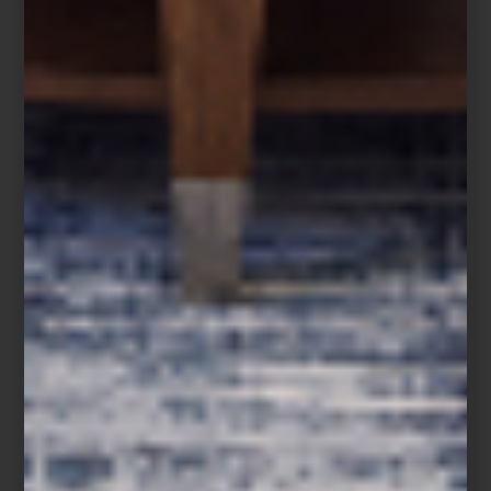
estas se suman consolas, vitrinas y baúles que incorporan
elaborados trabajos de marquetería con incrustaciones de hueso
de camello, una técnica artesanal conocida como
bone inlay
,
donde cada fragmento es colocado a mano para crear complejos
patrones geométricos y florales.