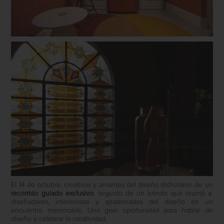
El 14 de octubre, creativos y amantes del diseño disfrutaron de un
recorrido guiado exclusivo
, seguido de un brindis que reunió a
diseñadores, interioristas y apasionados del diseño en un
encuentro memorable. Una gran oportunidad para hablar de
diseño y celebrar la creatividad.