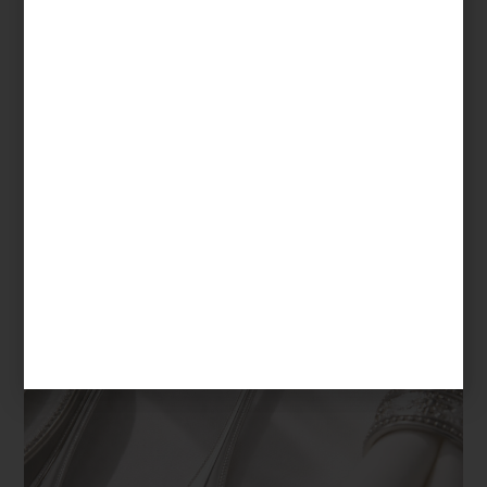
de Christofle y Hermès para vestir la mesa con carácter. En textiles
y blancos recurre con frecuencia a marcas como Frette e Ilò,
mientras que para aportar acentos más orgánicos a sus espacios
disfruta incorporar piezas de Namuh. A esto suma cristalería,
bowls decorativos, aromas para el hogar y objetos que le
permiten jugar con texturas y atmósferas.