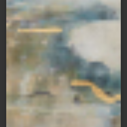
Hay objetos capaces de transportarnos a otros lugares. Piezas
que evocan paisajes, tradiciones y oficios que han atravesado
generaciones. Con Ecos de Oriente,
Casa Palacio
presenta un
bazar que reúne una selección de objetos provenientes de
distintas regiones del Oriente, donde el diseño, la artesanía y la
historia se encuentran.