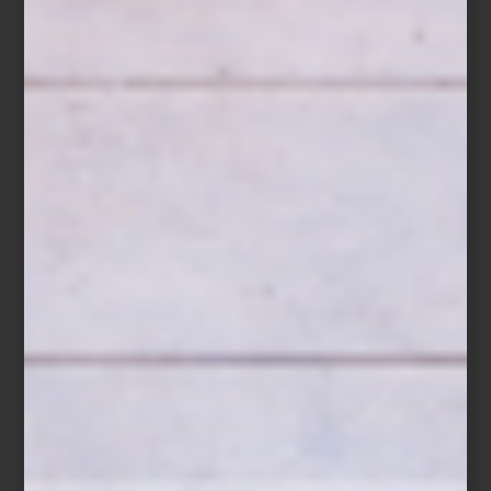
Ecos de Oriente es una invitación a descubrir objetos que
aportan carácter y una nota inesperada a cualquier espacio:
acentos decorativos capaces de transformar un interior con la
atmósfera de un rincón lejano del mundo. Descubre esta
curaduría en Casa Palacio Antara y explora piezas que capturan el
espíritu y la riqueza visual de los bazares de Oriente.
inspiración
/ march 11 2026
MONTSERRAT BARROS: EL ARTE
DE VIVIR A TRAVÉS DE LA
HOSPITALIDAD
Save