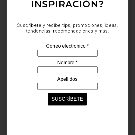
INSPIRACIÓN?
En 2015, cuando la silla “Series 7™” de
Arne Jacobsen cumplió 60 años de su
lanzamiento, Fritz Han...
Suscríbete y recibe tips, promociones, ideas,
tendencias, recomendaciones y más.
interiorismo
december 29 2023
INTERIORISMO,
DECORACIÓN Y
DISEÑO: LO MEJOR
DEL AÑO
Los últimos 12 meses se pintaron de Viva
Magenta, el Color del Año Pantone 2023.
El verde también fue importante, pues es