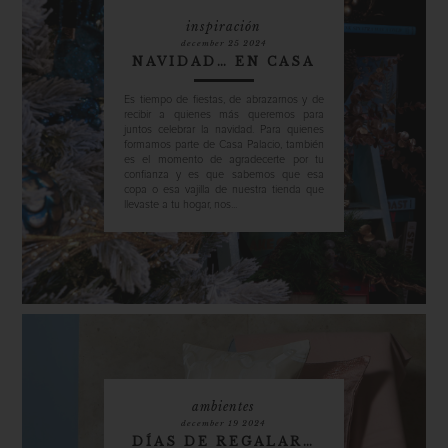
inspiración
december 25 2024
NAVIDAD… EN CASA
Es tiempo de fiestas, de abrazarnos y de
recibir a quienes más queremos para
juntos celebrar la navidad. Para quienes
formamos parte de Casa Palacio, también
es el momento de agradecerte por tu
confianza y es que sabemos que esa
copa o esa vajilla de nuestra tienda que
llevaste a tu hogar, nos...
ambientes
december 19 2024
DÍAS DE REGALAR…