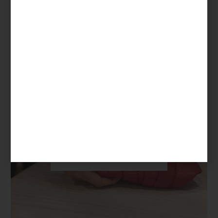
consejos
december 20 2023
IDEAS PARA TU
MESA DE NAVIDAD
La nochebuena y el 31 están cada vez
más cerca. La casa está decorada y la lista
de regalos...