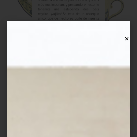
sentamos a la mesa para recibir a quienes
más nos importan, y pensando en esto, te
tenemos una estupenda idea para
regalar… ¡vajillas! Se trata de un obsequio
único, que de hecho es parte de nuestra
propia wishlist. Para ayudarte a obsequiar
–o regalarte a t...