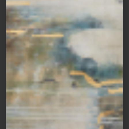
arte y cultura
december 06 2024
PARA CERRAR EL
AÑO: HOTEL NOSSA
A aproximadamente a una hora de
Mazunte, se encuentra Agua Blanca, un
pequeño pueblo con una de las mejores
playas de la costa de Oaxaca. Ahí, hay un
hotel boutique que tienes que conocer. Se
llama Nossa,...
marcas
december 03 2024