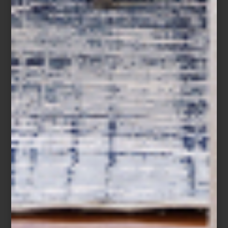
arte y cultura
may 10 2024
PÊACHE: UNA
SORPRESA DE LE
CREUSET
¿Eres fanático de Le Creuset? Pues
entonces te tenemos una estupenda
noticia: la firma francesa lanzó una
colección en un nuevo color; se trata de un
femenino, elegante y muy en tendencia...