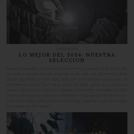
inspiración
LO MEJOR DEL 2024: NUESTRA
SELECCION
Nuevas propuestas, colecciones sorprendentes y grandes ideas: esto y más
nos dejó a quienes amamos el diseño el año que está por terminar. Todo
quedó registrado en este blog, pero por si te perdiste alguna nota, te
compartimos nuestro Top 5 de lo mejor del 2024. ¿Estás de acuerdo con
nuestra selección? La inspiración: Apuntes para diseñar un vestidor En 2024
muchos interioristas y firmas nos compartieron sus proyectos de interiorismo.
Si fue difícil elegir cuáles publicar en este blog, imagínate lo que fue escoger
el proyecto del año. Sin em...