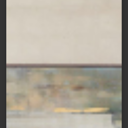
mesa y cocina
DÍAS DE REGALAR… ¡VERSACE!
Para sorprender a alguien muy especial, nada como un obsequio con el que
te van a recordar todo el año. ¿Nuestra sugerencia? Una pieza de colección
de una de nuestras marcas de lujo favoritas: Versace. Casa Palacio cuenta
con una estupenda selección de sus vajillas y cristalería, que visten de lujo y
estilo la mesa. Lo mejor es que todas están disponibles al alcance de un
click, en nuestro espacio en elpalaciodehierro.com. Taza Ikarus Elaborada en
porcelana multicolor, esta taza presenta el icónico diseño de medusa de la
marca. Sin duda, esta pieza añade un toque ...