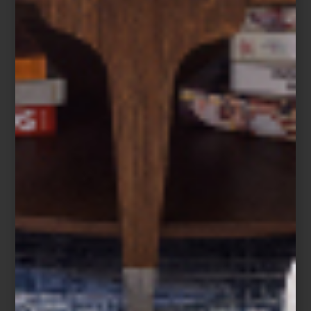
consejos
june 12 2024
¡FELICIDADES PAPÁ!
¿Aún no tienes el regalo para el día del
padre? ¡Ya es este próximo domingo! Para
ayudarte a decidir, le pedimos a los
interioristas de Casa Palacio sus
sugerencias para darle a papá un
obsequio con un toque de diseño. Lo
mejor es que todo está disponible en ...