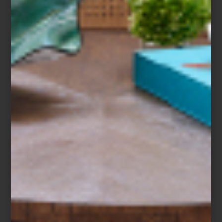
recuerden todo el año. Para inspirarte, te
compartimos nuestro propio #wishlist, con
piezas espectaculares para la mesa o el
bar. Eso sí, que este año no te pase que,
dejaste tu...
mesa y cocina
september 02 2024
SOPA DE VERDURAS
CON TORTITAS DE
AMARANTO
Quisimos iniciar el mes patrio
compartiéndote una receta con un
ingrediente muy mexicano. En esta
ocasión, nuestro chef nos recomendó una
que es parte del excelente libro ...