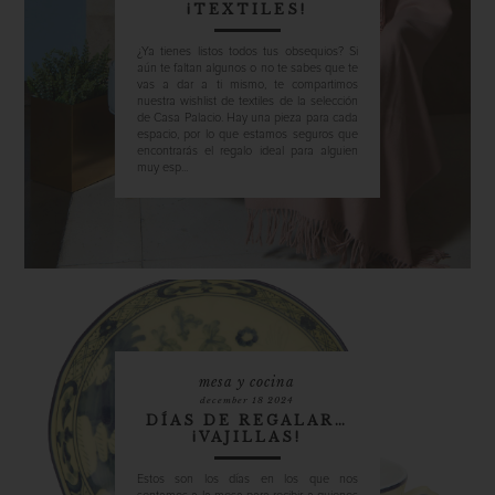
¡TEXTILES!
¿Ya tienes listos todos tus obsequios? Si
aún te faltan algunos o no te sabes que te
vas a dar a ti mismo, te compartimos
nuestra wishlist de textiles de la selección
de Casa Palacio. Hay una pieza para cada
espacio, por lo que estamos seguros que
encontrarás el regalo ideal para alguien
muy esp...
mesa y cocina
december 18 2024
DÍAS DE REGALAR…
¡VAJILLAS!
Estos son los días en los que nos