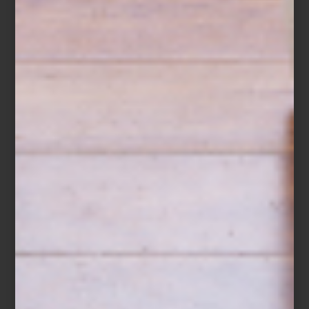
inspiración
may 08 2024
CELEBRA A MAMÁ EN
LA MESA
¿Qué planes tienes para este 10 de mayo?
Nosotros sugerimos festejar a mamá en
casa, por ejemplo, con uno de esos
desayunos memorables que, entre una
mimosa y otra, cuando menos nos damos
cuenta, ya se convirtieron en comida. Para
hacer más especial el momento, necesitas
montar una mesa pensada ...