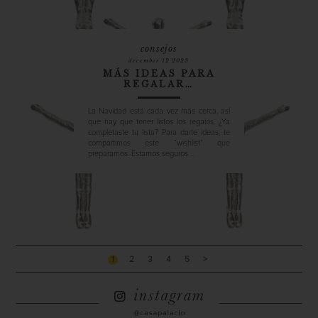
consejos
december 12 2023
MÁS IDEAS PARA
REGALAR…
La Navidad está cada vez más cerca, así
que hay que tener listos los regalos. ¿Ya
completaste tu lista? Para darte ideas, te
compartimos este “wishlist” que
preparamos. Estamos seguros ...
1
2
3
4
5
>