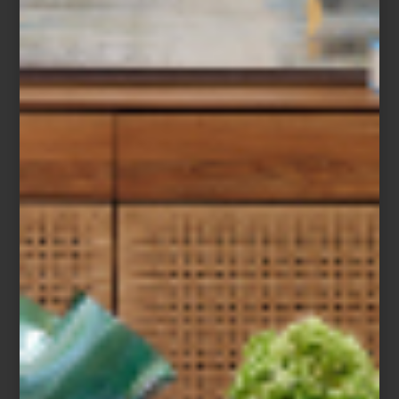
BACCARAT: INNER
FIRE
Fuego, aire, agua y tierra, están detrás de
una de las más grandes creaciones de la
mente humana: el cristal. Este año, la casa
francesa Baccarat ha decidido dedicar las
celebraciones...
arte y cultura
november 28 2024
DÍAS DE REGALAR:
NUESTRA WISHLIST
Ya se acercan los días de obsequiar. Para
hacer el mejor regalo, piensa en algo con
lo que sorprendas un día, pero te