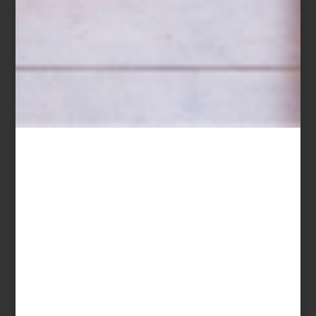
arte y cultura
february 07 2024
A LOVELY WORLD
El búho “Reese”, el zorro “Sunny”, el conejo
“Puffy”, el oso “Roby” y el pingüino “Colby”.
Cinco personajes mágicos que nos visitan
este mes del amor y la amistad...
arte y cultura
february 02 2024