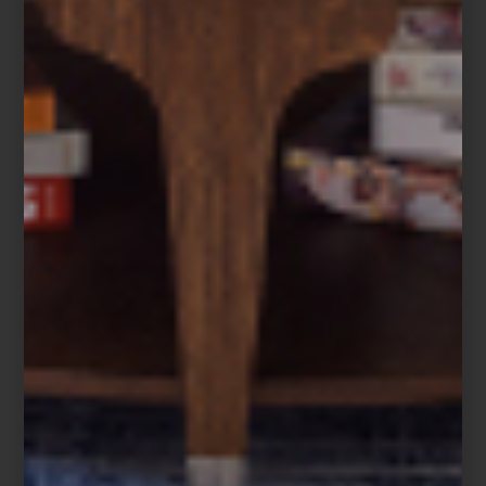
Magali Lara: Cinco décadas en espiral
Museo Universitario de Arte Contemporáneo (MUAC)
, Centro Cultural
Universitario, UNAM, Insurgentes Sur 3000, Ciudad de México
Del 5 de abril al 19 de octubre de 2025
arte y cultura
/ june 18 2025
ARTE EN CASA DEL LAGO
Save