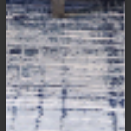
Ubicada en la Primera Sección del Bosque de Chapultepec, la
Casa del Lago
Juan José Arreola
es uno de los espacios
culturales más emblemáticos de la Ciudad de México. Construida
a principios del siglo XX, su arquitectura de estilo ecléctico con
detalles afrancesados refleja la estética porfiriana de la época.
Desde sus terrazas y ventanales, se pueden observar tanto el
lago como el impactante
skyline
urbano. Caminar hasta ahí es un
paseo que combina naturaleza, historia y cultura.