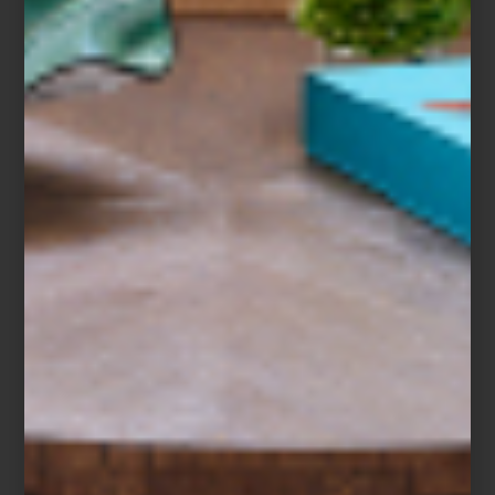
El recorrido atraviesa distintos soportes: dibujo, pintura, tapices,
libros de artista, cerámica, animación y más. En cada uno, Lara
experimenta con el espacio, el color y el gesto, generando un
diálogo entre técnica, forma y afecto.
No sólo es una de nuestras artistas favoritas en Casa Palacio,
también nos encanta el Centro Cultural Universitario y sus
fantásticos ejemplos de arquitectura brutalista. Y ya, para
redondear la experiencia, recomendamos visitar el Espacio
Escultórico a tan solo unos pasos.