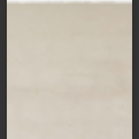
Formada con el maestro textil Josep Grau-Garriga, supo unir
tradición y vanguardia, creando piezas que hilan lo íntimo y lo
colectivo. La tierra, en su obra, es cicatriz pero también refugio.
Coproducida con el
MUAC (UNAM)
, la exposición viajará a México
en otoño, reforzando el puente que Marta Palau tendió entre
culturas.