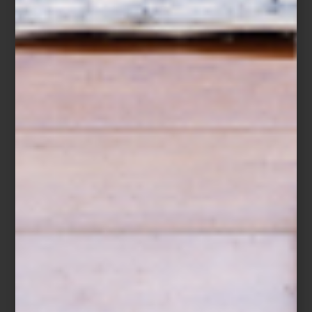
En este gran lugar se presenta la exposición
Conocer el mundo
con la boca, sin que te piquen las espinas
, organizada por
Colección FEMSA y Casa del Lago. Lejos de tratarse de una
muestra tradicional sobre alimentos, esta exhibición propone una
mirada lúdica, crítica y sensorial a lo que comemos, cómo lo
hacemos y lo que eso dice de nosotros.