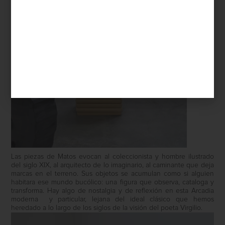
Las piezas de Matos evocan al coleccionista y hombre ilustrado
del siglo XIX, al arquitecto de lo imaginario, al caminante que deja
marcas en el terreno. Sus objetos se acumulan como si alguien
habitara ese mundo bucólico: una figura que observa, cataloga y
transforma. Hay algo de nostalgia y de reflexión en esta Arcadia
moderna
y particular, lejana del ideal clásico que hemos
heredado a lo largo de los siglos de la visión del poeta Virgilio.