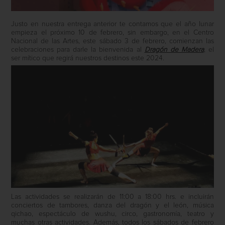
Justo en nuestra entrega anterior te contamos que el año lunar
empieza el próximo 10 de febrero, sin embargo, en el Centro
Nacional de las Artes, este sábado 3 de febrero, comienzan las
celebraciones para darle la bienvenida al
Dragón de Madera
, el
ser mítico que regirá nuestros destinos este 2024.
Las actividades se realizarán de 11:00 a 18:00 hrs. e incluirán
conciertos de tambores, danza del dragón y el león, música
qichao, espectáculo de wushu, circo, gastronomía, teatro y
muchas otras actividades. Además, todos los sábados de febrero