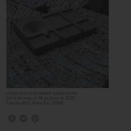
Finest Hour in Arcadia
en galería Peana
Del 3 de mayo al 28 de junio de 2025
Tlaxcala #103, Roma Sur,
CDMX