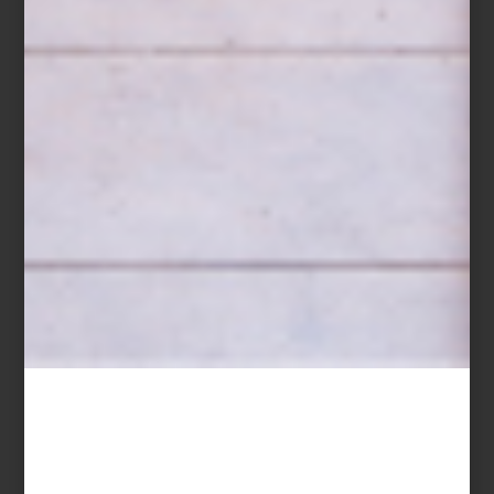
Con 42 obras de 37 artistas —entre pintura, instalación, video y
objetos— la exposición recorre temas como la transmisión de
saberes, la sanación, el cuerpo, la memoria y la identidad, todo a
partir de prácticas alimenticias. Con obras de artistas como
Remedios Varo, Ana Mendieta, Francis Alÿs o Thomas Glassford,
algunas piezas son sutiles, otras provocadoras, pero todas abren
conversaciones necesarias desde lo cotidiano.