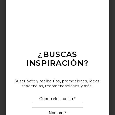
Save
¿BUSCAS
INSPIRACIÓN?
Suscríbete y recibe tips, promociones, ideas,
En Casa Palacio celebramos el arte y el diseño en todas sus
tendencias, recomendaciones y más.
formas, y por eso nos entusiasma recomendarte una exposición
imperdible:
The Finest Hour in Arcadia
del artista Carlos H. Matos,
actualmente en la galería Peana, en la Ciudad de México.