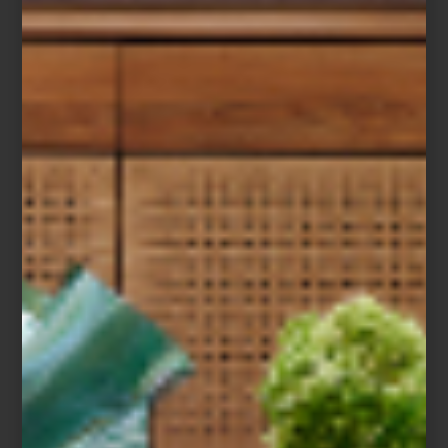
El Museo Universitario de Arte Contemporáneo (MUAC), ubicado
dentro del icónico Centro Cultural Universitario de la UNAM,
presenta una nueva exposición que invita a recorrer cinco
décadas de trayectoria artística de
Magali Lara
, una figura clave
del arte contemporáneo en México.
La muestra, titulada
Cinco décadas en espiral
, no sigue un orden
cronológico tradicional. En cambio, propone una lectura inversa:
inicia con dos murales realizados especialmente para esta
exposición y, a partir de ahí, retrocede en el tiempo hasta llegar a
los primeros dibujos de Lara en los años 70. Esta estructura —que
remite a una espiral— permite descubrir cómo su obra ha ido
construyendo un lenguaje visual íntimo, explorando temas como
el cuerpo, la escritura, el paisaje y las emociones desde una
perspectiva profundamente personal y feminista.