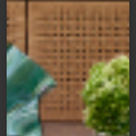
El diseño de un espacio no termina en lo que vemos. También
vive en aquello que respiramos. Un aroma puede acompañar la
arquitectura, dialogar con los materiales y convertirse en una
presencia discreta que transforma una casa en un lugar
profundamente personal.
En diseño solemos hablar de editar una colección de piezas:
elegir un mueble, una lámpara o un objeto porque aporta
equilibrio al conjunto. Lo mismo ocurre con los aromas. Elegir un
perfume para el hogar es también una forma de editar la
atmósfera de un espacio, de darle identidad y construir recuerdos
que permanecerán mucho después de que la puerta se cierre.