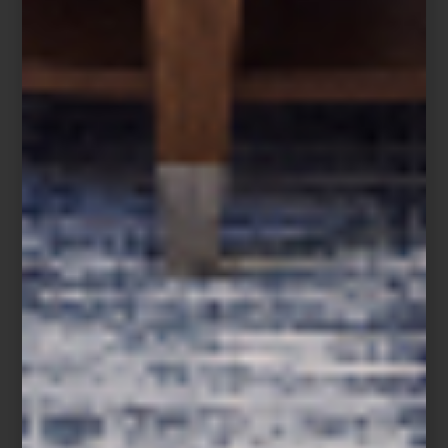
Difusor Aramara de Culti
Un paisaje para cada espacio
Cada creación de CULTI evoca un paisaje, un recuerdo o una
forma de habitar.
Aramara
reúne naranja amarga, bergamota y
sándalo en una fragancia cálida y luminosa;
Tessuto
envuelve los
espacios con la frescura del lino y la delicadeza del jazmín;
mientras
Mareminerale
captura la energía mineral y la brisa del