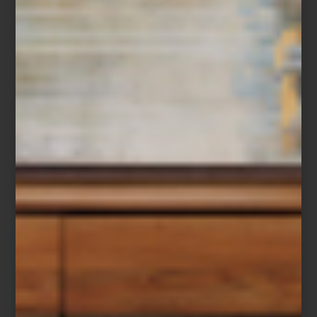
Visita Casa Palacio Antara y Santa Fe y descubre todas las
soluciones que ZWILLING ha creado para preparar, servir y
conservar cada receta.
inspiración
/ july 29 2026
CULTI: VESTIR LA CASA CON
AROMA
Save