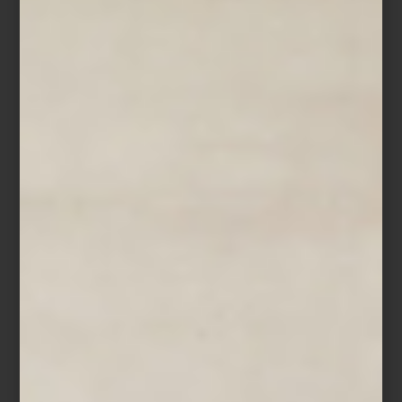
Mezcla los ingredientes del crumble hasta obtener una textura
arenosa y hornéalos a 180 °C durante 15 a 20 minutos, hasta que
estén dorados. Deja enfriar. Combina los frutos rojos con la miel y
la ralladura de limón y consérvalos en un
ZWILLING Fresh & Save
Bowl
sellado al vacío. Al momento de servir, añade el crumble y
termina con hojas de menta fresca.
Los
ZWILLING Fresh & Save Bowls
ayudan a conservar los
alimentos frescos hasta cinco veces más tiempo gracias a su
sistema de vacío, preservando mejor aromas, texturas y nutrientes.
Ya sea un postre de temporada, una ensalada de papa con hinojo