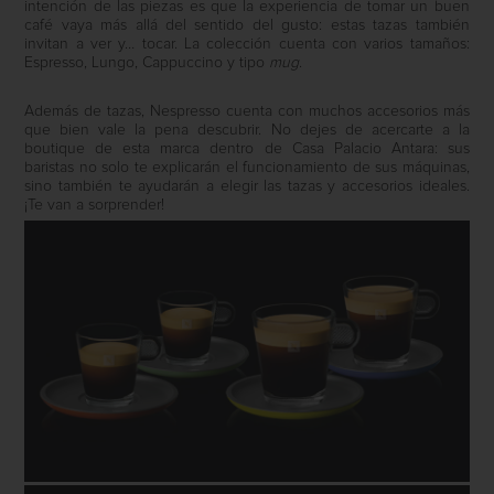
intención de las piezas es que la experiencia de tomar un buen
café vaya más allá del sentido del gusto: estas tazas también
invitan a ver y… tocar. La colección cuenta con varios tamaños:
Espresso, Lungo, Cappuccino y tipo
mug
.
Además de tazas, Nespresso cuenta con muchos accesorios más
que bien vale la pena descubrir. No dejes de acercarte a la
boutique de esta marca dentro de Casa Palacio Antara: sus
baristas no solo te explicarán el funcionamiento de sus máquinas,
sino también te ayudarán a elegir las tazas y accesorios ideales.
¡Te van a sorprender!