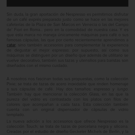
Sin duda, la gran aportación de Nespresso es permitirnos disfrutar
de un café exprés preparado justo como se hace en las mejores
cafeterías de la Plaza de San Marcos en Venecia o las del Campo
de’ Fiori en Roma… pero en la comodidad de nuestra casa. Y es
que esta marca no maneja únicamente máquinas para café o sus
famosas cápsulas, las que por cierto recientemente aprendimos a
catar
, sino también accesorios para complementar la experiencia
de degustar el mejor espresso; por supuesto, así como sus
máquinas se distinguen por un diseño que además de utilitario se
vuelve decorativo, también sus tazas y utensilios para baristas son
diseñados con el mismo cuidado.
A nosotros nos fascinan todas sus propuestas, como la colección
Pixie; se trata de tazas de acero inoxidable que rinden homenaje
a sus cápsulas de café. Hay dos tamaños: espresso y
lungo
.
También hay que mencionar la colección Glass, en las que la
pureza del vidrio es contrastada con los platos con filos de
colores que acompañan a cada taza. Esta colección también
cuenta con un original dispensador de cápsulas de vidrio
templado.
La nueva adición a los accesorios que ofrece Nespresso es la
colección Touch; se trata de tazas de porcelana negra y silicona.
Creadas por el estudio de diseño Geckeler Michels de Berlín, y la