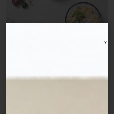
Crumble de frutos rojos
Ingredientes
150 g de fresas, en mitades
100 g de zarzamoras
100 g de frambuesas
100 g de arándanos
1 cucharada de miel
Ralladura de medio limón
Hojas de menta fresca
Para el crumble
80 g de avena
60 g de harina
50 g de mantequilla fría
40 g de azúcar mascabado
40 g de almendra picada
Preparación