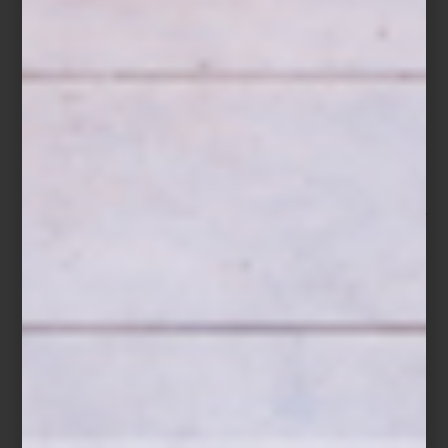
Difusor Supreme Amber de Culti
Para quienes buscan aromas más envolventes,
Supreme Amber
combina vainilla negra, incienso y pachulí con una elegancia
atemporal, mientras
Damasque
revela un carácter especiado y
sofisticado.
Mediterranea
y
Fiqum
, por su parte, evocan la ligereza
de los cítricos, la higuera y los paisajes italianos bañados por el
sol.