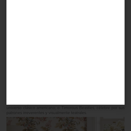
Osborne & Little
A esta tradición se suman nombres como Osborne & Little y su
nueva colección
Belvedere
, inspirada en palacios, castillos y
jardines históricos; Sanderson y su refinado imaginario de
campiña inglesa; Ralph Lauren Home, que traslada al muro su
universo clásico americano; o Timorous Beasties, célebre por sus
patrones irreverentes y visualmente teatrales.