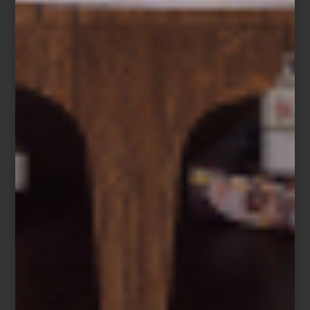
Aromatizantes en spray de Culti
La cultura del ambiente
Pocas marcas han entendido esta idea con tanta sensibilidad
como
CULTI MILANO
. Fundada en 1988 por Alessandro Agrati, la
firma italiana fue pionera al desarrollar el concepto de
Culture of
Ambience
: la convicción de que cada espacio posee una
identidad olfativa propia y que el aroma es capaz de narrar una
historia tan poderosa como los materiales, la luz o el mobiliario.
Desde entonces, CULTI ha convertido sus fragancias en un
lenguaje silencioso que acompaña la vida cotidiana. Su colección
incluye aromatizantes para habitación, bolsitas aromáticas,
difusores
Stile
, velas y prácticos
refills
, una alternativa que permite
prolongar la vida de sus icónicos envases y fomentar un consumo
más consciente.