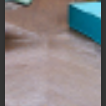
Hay recetas donde la frescura lo es todo. Un bowl de fresas,
zarzamoras, frambuesas y arándanos, ligeramente endulzados con
miel, ralladura de limón y unas hojas de menta, cubiertos al
momento de servir con un crumble de avena, almendra y
mantequilla recién horneado. Un postre sencillo donde cada
ingrediente conserva su carácter y su textura.
Cuando una receta depende tanto de la frescura de sus
ingredientes, conservarla bien forma parte de prepararla. Inspirada
en la filosofía de cocina de
ZWILLING
, esta receta demuestra que
preparar con anticipación ya no significa renunciar al sabor ni a la
frescura.