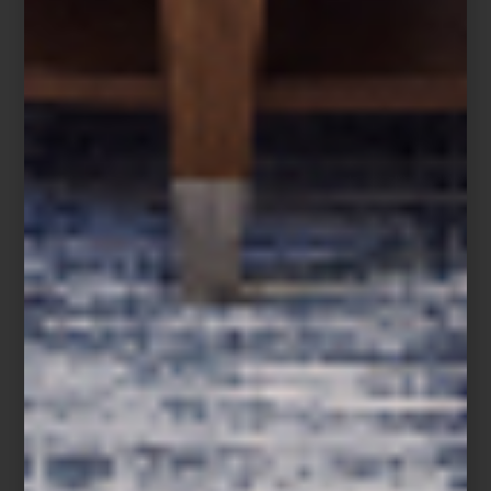
Los
ZWILLING Fresh & Save Bowls
ayudan a conservar los
alimentos frescos hasta cinco veces más tiempo gracias a su
sistema de vacío, preservando mejor aromas, texturas y nutrientes.
Ya sea un postre de temporada, una ensalada de papa con hinojo
o una ensalada de hojas verdes preparada con anticipación,
permiten cocinar, servir y almacenar en un mismo recipiente,
reduciendo el desperdicio y facilitando la organización diaria.