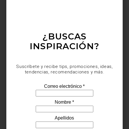
Desde entonces, CULTI ha convertido sus fragancias en un
lenguaje silencioso que acompaña la vida cotidiana. Su colección
incluye aromatizantes para habitación, bolsitas aromáticas,
difusores
Stile
, velas y prácticos
refills
, una alternativa que permite
prolongar la vida de sus icónicos envases y fomentar un consumo
más consciente.
¿BUSCAS
INSPIRACIÓN?
Suscríbete y recibe tips, promociones, ideas,
tendencias, recomendaciones y más.