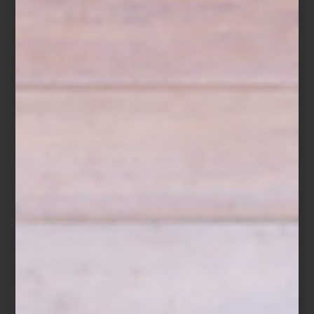
Visita Casa Palacio Antara y Santa Fe y descubre todas las
soluciones que ZWILLING ha creado para preparar, servir y
conservar cada receta.