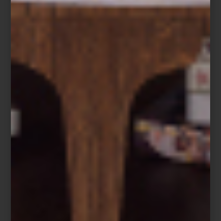
Crumble de frutos rojos
Ingredientes
150 g de fresas, en mitades
100 g de zarzamoras
100 g de frambuesas
100 g de arándanos
1 cucharada de miel
Ralladura de medio limón
Hojas de menta fresca
Para el crumble
80 g de avena
60 g de harina
50 g de mantequilla fría
40 g de azúcar mascabado
40 g de almendra picada
Preparación
Mezcla los ingredientes del crumble hasta obtener una textura
arenosa y hornéalos a 180 °C durante 15 a 20 minutos, hasta que
estén dorados. Deja enfriar. Combina los frutos rojos con la miel y
la ralladura de limón y consérvalos en un
ZWILLING Fresh & Save
Bowl
sellado al vacío. Al momento de servir, añade el crumble y
termina con hojas de menta fresca.