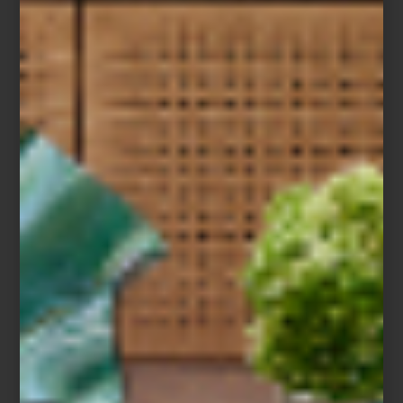
inspiración
/ august 03 2026
ZWILLING FRESH & SAVE:
CONSERVAR TAMBIÉN ES
COCINAR
Save