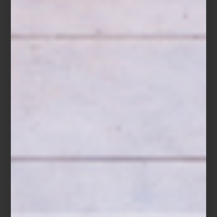
inspiración
/ july 29 2026
CULTI: VESTIR LA CASA CON
AROMA
Save