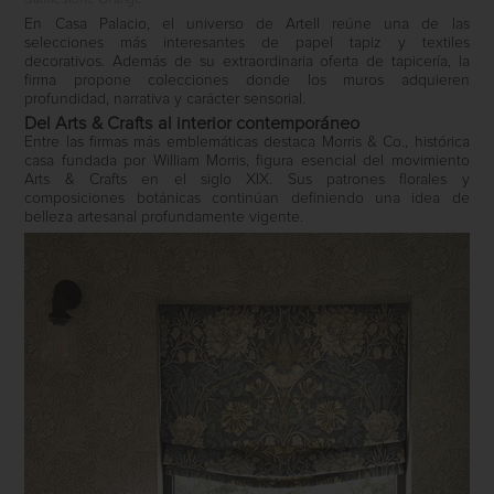
Salmestone Grange
En Casa Palacio, el universo de Artell reúne una de las
selecciones más interesantes de papel tapiz y textiles
decorativos. Además de su extraordinaria oferta de tapicería, la
firma propone colecciones donde los muros adquieren
profundidad, narrativa y carácter sensorial.
Del Arts & Crafts al interior contemporáneo
Entre las firmas más emblemáticas destaca Morris & Co., histórica
casa fundada por William Morris, figura esencial del movimiento
Arts & Crafts en el siglo XIX. Sus patrones florales y
composiciones botánicas continúan definiendo una idea de
belleza artesanal profundamente vigente.