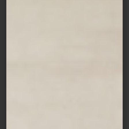
Refrigerador French Door Empotrable de 36″ de SKS, Signature Kitchen
Suite
En
Casa Palacio
, esta visión del futuro toma forma en objetos que
combinan diseño y desempeño: los electrodomésticos de
Samsung
,
LG
,
Maytag
y
Dyson
hacen del día a día un acto de
precisión;
SMEG
,
SKS
y
Monogram
convierten la cocina en un
escenario de creatividad; y en el universo del sonido,
Bowers &
Wilkins
nos recuerda que la perfección acústica también puede
ser arte.