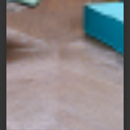
Altavoces de torre de 300W de Bowers & Wilkins
Porque el futuro no está por venir: ya vive con nosotros, en cada
detalle que une belleza, inteligencia y placer cotidiano. Descubre
más sobre el arte de vivir con tecnología en nuestras tiendas
Casa
Palacio
.
arte y cultura
/ october 29 2025
GALERÍA LOURDES SOSA Y CASA
PALACIO: UNA OFRENDA DE