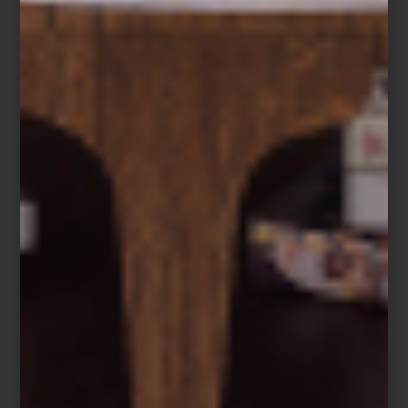
ARTE PARA EL DÍA DE MUERTOS
Save
El
Día de Muertos
es una de las celebraciones más emblemáticas
de México, una tradición que une el recuerdo con la belleza. En
cada estado, los altares y ofrendas adoptan formas distintas:
desde los pétalos de
cempasúchil
que guían el camino de las