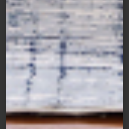
Inspirada en esta herencia, la
Galería Lourdes Sosa
presentó en
Casa Palacio Antara
y
Casa Palacio Santa Fe
una
ofrenda de arte
,
concebida como un homenaje a la vida, la memoria y la creación.
En cada rincón, las flores y el color dialogan con una curaduría
excepcional que reúne obras de grandes artistas mexicanos:
Rafael Coronel, Francisco Toledo, José Luis Cuevas, Sergio
Hernández, Pedro Coronel
y
Sabino Guisu
.