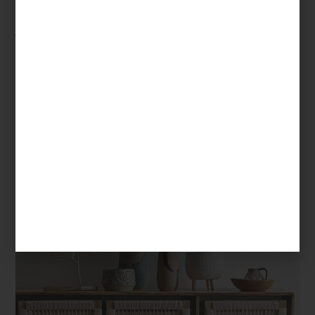
integral del diseño.
Ideas para incorporar plantas a tu
espacio
Elegir la especie adecuada y, sobre todo, la maceta que mejor se
integre al estilo de tu hogar. ¿Minimalista? Las macetas de líneas
puras en tonos neutros pueden resaltar una sansevieria o una
zamioculca. ¿Más ecléctico? Prueba con cerámicas artesanales o
acabados metálicos.