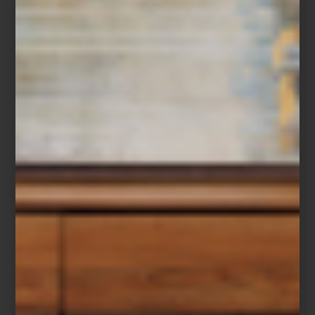
Audífonos inalámbricos
On Trac
de Dyson
Entre las innovaciones que anticipan lo que viene, destaca el
LG
Signature OLED T
: una pantalla transparente e inalámbrica que
redefine la relación entre espacio, imagen y emoción. No es solo
tecnología, es arquitectura de la luz.