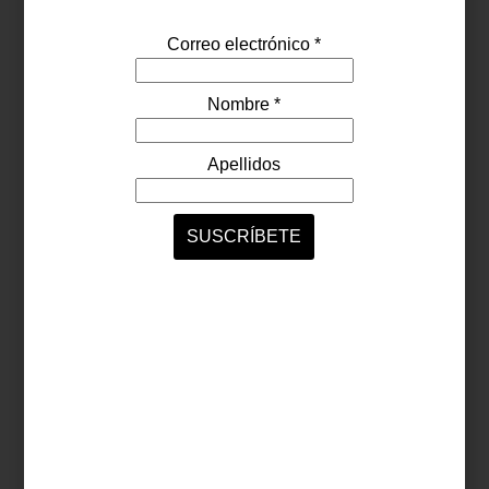
La selección de mobiliario incluye sus espectaculares sillas de
pelo de cabra como “Cabana”, “Cabin” y “Pastekh”. También sofás
de las colecciones “Shabby” y desde luego, los icónicos
“Chesterfield” de la marca. No olvides conocer
“Apollo”
, una pieza
espectacular que Casa Palacio trajo en exclusiva a nuestro país.