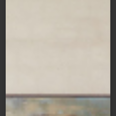
el Color del Año 2024, pero la duda es, ¿cómo lo llevamos a
nuestros espacios? Para darnos ideas, invitamos al diseñador
suizo-español Francisco Torres, uno de los fundadores del
estudio
T+H
, a intervenir un par de espacios en nuestras tiendas de Santa
Fe y Antara, usando el color y sus complementos. El resultado,
que sin duda nos dio grandes ideas, fue “Moldeando el Color x
Francisco Torres”.
La mesa:
El montaje de Miguel Padrón
Cada año, interioristas y personalidades, todos amigos de Casa
Palacio, son convocados para montar una mesa en nuestras
tiendas. De todas, sin duda nuestra favorita fue la de Miguel