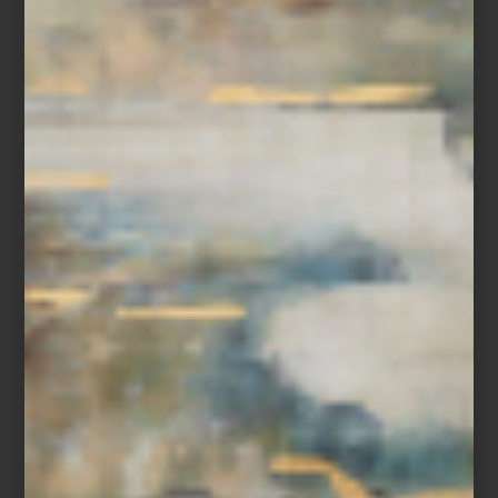
Padrón de
LAMZO Design Studio
. Con visión y buen gusto pusa
una mesa espectacular, que ha inspirado nuestros propios
montajes.
La pieza:
Apollo
Timothy Oulton
es una de nuestras firmas favoritas; de hecho, es
muy difícil decir cuál es nuestra favorita, sin embargo este año
lanzaron la pieza más inesperada y sorprendente: “Apollo”, el
módulo con la que la marca celebra la llegada del hombre a la
Luna.