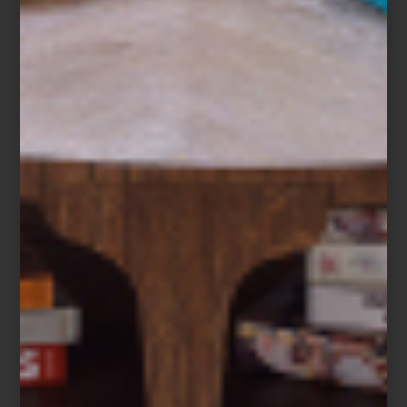
Porque sabemos que no todos tus proyectos de interiorismo son
residenciales, en esta ocasión te traemos inspiración para diseñar
un restaurante. Se trata del
restaurante Mana
localizado en el
corazón de Manchester, Inglaterra, y varias de las piezas son de
Porada
, de hecho, la firma italiana fue quien nos compartió el
proyecto.
El interiorismo de Mana se caracteriza por un fondo sobrio y
minimalista
que crea un ambiente íntimo y acogedor. Este
refinado diseño interior se completa con las sofisticadas sillas de
comedor de la colección Nissa de
Porada
. La comodidad es una
de las características más importantes de este modelo y está
garantizada gracias a los suaves cojines que componen el asiento
y el respaldo. Los reposabrazos de madera hacen que el asiento
sea aún más ergonómico y envolvente. El contraste entre el color