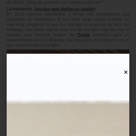
del 2024. ¿Estás de acuerdo con nuestra selección?
La inspiración:
Apuntes para diseñar un vestidor
En 2024 muchos interioristas y firmas nos compartieron sus
proyectos de interiorismo. Si fue difícil elegir cuáles publicar en
este blog, imagínate lo que fue escoger el proyecto del año. Sin
embargo, nos dimos cuenta que uno de los más originales fue el
vestidor que nuestros amigos de
Porada
diseñaron para un
departamento en Los Ángeles. ¡Se trata justo del espacio con el
que muchos hemos soñado!
La propuesta:
Moldeando el Color x Francisco Torres
La plataforma ColorLife Trends de Comex eligió “Ardiente” como