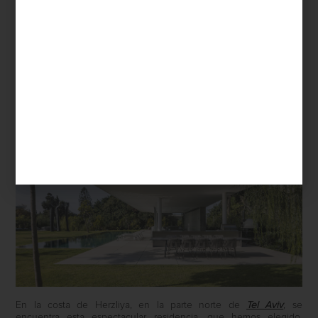
inspiración
/ december 09 2024
EN TEL AVIV, CASA GERSHON
Save
En la costa de Herzliya, en la parte norte de
Tel Aviv
, se
encuentra esta espectacular residencia, que hemos elegido,