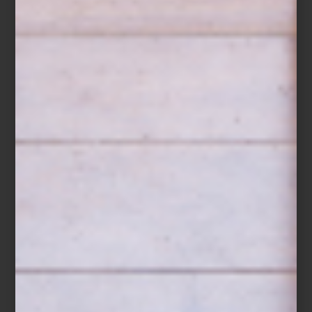
mobiliario
/ december 17 2024
TIMOTHY OULTON:
¡REDESCUBRE SU ESPACIO!
Save
En Casa Palacio Antara te espera el showroom de una de las
marcas que nos ha acompañado desde que iniciamos la aventura