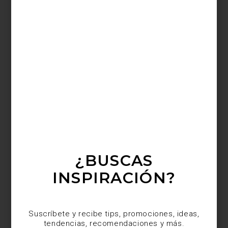
Entre las piezas que encontramos están las luminarias
“Crossgalss”, “Rex” y “Sconce”. En los muros hay espejos
espectaculares como “Inception” en sus versiones cuadradas y
circulares, además de los “naipes” gigantes y los cromos que
siempre han fascinado a Timothy Oulton.
¿BUSCAS
INSPIRACIÓN?
Suscríbete y recibe tips, promociones, ideas,
tendencias, recomendaciones y más.