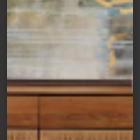
El concepto:
Desing House
Como cada año, Casa Palacio fue parte del evento de diseño más
importante del país:
Design Week México
. Nuestra participación
incluyó diseñar un espacio en la Design House. En esta edición
invitamos al despacho Mood Estudio del arquitecto Tadeo López
Toledano a reinventar un espacio. ¿Su idea? ¡El más espectacular
“music room”!