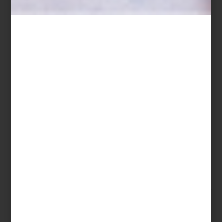
de convertirnos en la mejor tienda de interiorismo del país. Así es,
hablamos de
Timothy Oulton
. ¿Hace cuánto que no visitas su
espacio? Sabemos que esta es una de tus firmas favoritas, y por
eso te va a encantar saber que tiene novedades.
El espacio de
Timothy Oulton
está pensando para encontrar
inspiración. Los interioristas de la firma han creado en unos
cuantos metros varios ambientes con atmósferas muy
interesantes, y muy al estilo de sus showrooms en Londres,
Milán
o Nueva York.