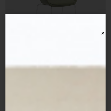
Pero LORIA no solo se trata de estética. Sus versiones en tonos
tierra y rosa claro están fabricadas con un 100% de plástico
reciclado: 50% postconsumo y 50% de residuos industriales.
Incluso las patas —en la misma gama cromática— refuerzan su
carácter sustentable
. Esta apuesta por la circularidad la convierte
en una opción ideal para quienes buscan
piezas responsables
,
sin renunciar al estilo.