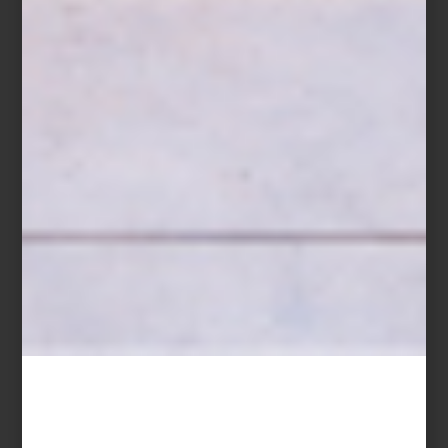
Venice Documentation Project
El proyecto dialoga también con la memoria de otro gesto
flotante: el
Teatro del Mundo
de Aldo Rossi, aquella estructura
efímera que navegó por la laguna en 1980 durante la primera
Bienal de Arquitectura. Como Rossi,
Chinampa Veneta
entiende a
Venecia no solo como ciudad, sino como escenario. Pero en lugar
de invocar el teatro clásico, México propone una arquitectura
viva, conectada con la tierra y con las comunidades.