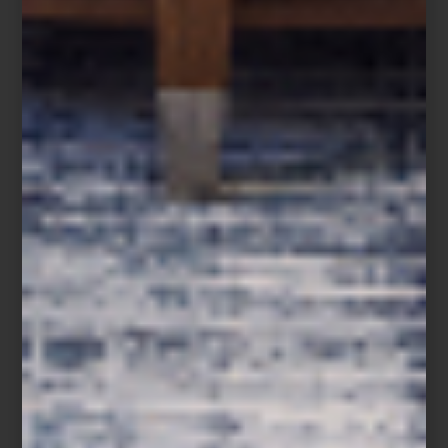
Sangre
.
CIRCUITOS ZⓈONAMACO es una forma distinta de acercarse al
arte: caminando, dialogando, dejándose sorprender.
Sábado 21 de junio | Desde las 10:00 a.m.
Colonias Roma y Condesa, CDMX
Consulta el programa de actividades
aquí.