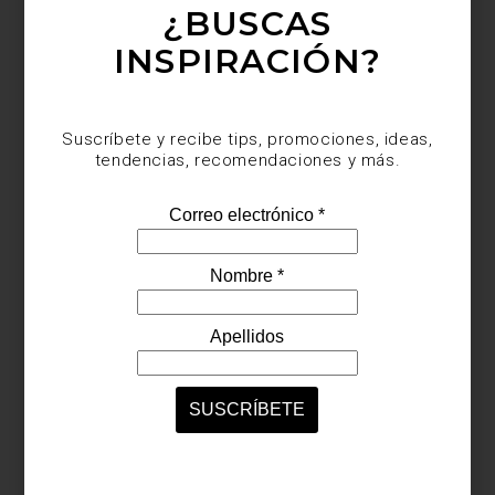
¿BUSCAS
se lleva a cabo del 10 de mayo al 23 de noviembre de 2025. Sin
duda una cita imperdible para los amantes del diseño.
INSPIRACIÓN?
Suscríbete y recibe tips, promociones, ideas,
tendencias, recomendaciones y más.
noticias
/ april 01 2025
SUSTENTABILIDAD CON
ESTILO: DISEÑO QUE CUIDA LA
TIERRA
Save