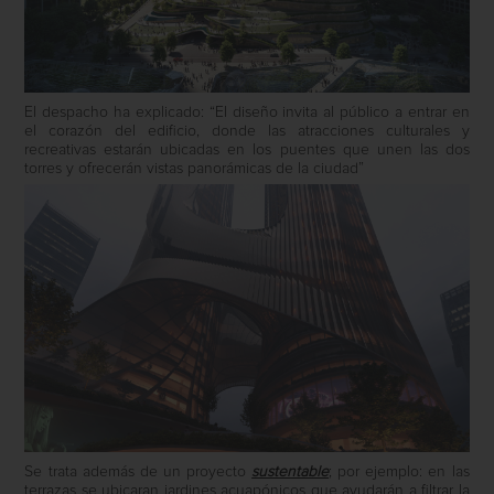
El despacho ha explicado: “El diseño invita al público a entrar en
el corazón del edificio, donde las atracciones culturales y
recreativas estarán ubicadas en los puentes que unen las dos
torres y ofrecerán vistas panorámicas de la ciudad”
Se trata además de un proyecto
sustentable
; por ejemplo: en las
terrazas se ubicaran jardines acuapónicos que ayudarán a filtrar la