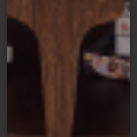
transformando zonas enteras en comunidades artísticas vivas.
Participan espacios como
OMR
,
Arróniz
,
Travesía Cuatro
,
Galerie
Nordenhake
, entre muchos otros, con exposiciones de artistas
como
Claudia Comte
,
Emilio Chapela
,
Virginia Chihota
y
Perla
Krauze
.
Slavs and Tatars en Galería Nordenhake
El paseo también es una oportunidad para detenerse en alguna
joya arquitectónica, descubrir propuestas gastronómicas originales
o visitar espacios de diseño como
CAM Galería
o
Sangre de mi