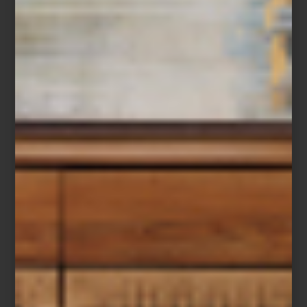
Este sábado 21 de junio, a partir de las 10:00 a.m., vuelve uno de
los formatos más estimulantes del arte contemporáneo en la
ciudad:
CIRCUITOS
ZⓈONAMACO
. Más que un evento, se trata
de una invitación a caminar, mirar, conversar y redescubrir dos de
los barrios con mayor tradición cultural de la capital:
la Roma
y la
Condesa
.