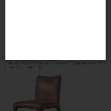
Silla
Fibi
en piel de
Timothy Oulton
– La manera en que tiñen sus
pieles en con cascara de cafe, lo que asegura un proceso libre de
químicos contaminantes.