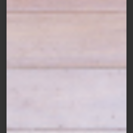
En la 19ª Bienal de Arquitectura de Venecia, México presenta
Chinampa Veneta
, una propuesta que traza un puente simbólico
y material entre dos ciudades anfibias: Xochimilco y Venecia.
Inspirado en las chinampas —sistemas agrícolas mesoamericanos
construidos sobre cuerpos de agua— el proyecto rescata saberes
ancestrales para imaginar futuros sostenibles y colectivos.
La propuesta fue desarrollada por un equipo multidisciplinario,
diferentes estudios de diseño bajo el nombre Colectivo Chinampa
Veneta, compuesto por: Estudio Ignacio Urquiza y Ana Paula de
Alba, Estudio María Marín de Buen, ILWT, Locus, Lucio Usobiaga
Hegewisch y Nathalia Muguet, así como Pedro y Juana. Y la
curaduría de José María Bilbao Rodríguez. Instalada en el
Arsenale, la intervención no replica una chinampa, sino que
reinterpreta su lógica: modular, flotante, comunal y regenerativa.
En un contexto como el veneciano —donde el agua también lo
es todo— la analogía se vuelve urgente y potente.