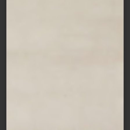
Compacta, versátil y liviana, LORIA es perfecta para interiores
residenciales sofisticados, pero también para espacios de trabajo,
restaurantes, hoteles o terrazas. Una silla que demuestra que el
futuro del diseño es sostenible… y elegante.