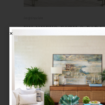
inspiración
UN NUEVO ESTILO PARA
PENTHOUSE EN MADRID
En el madrileño barrio de Chamberí, en un edific
años 20, se encuentra este fabuloso pentho
intervenido por la interiorista Inés Benavides, se c
contemporáneo y luminoso, pero siempre co
histórico. En Madrid, a diferencia de Barcelona, h
estilo modernista. Pensando en esto, Inés decidió p