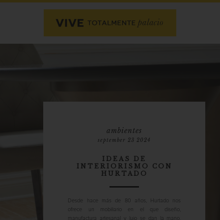
ambientes
september 23 2024
IDEAS DE
INTERIORISMO CON
HURTADO
Desde hace más de 80 años, Hurtado nos
ofrece un mobiliario en el que diseño,
manufactura artesanal y lujo se dan la mano.