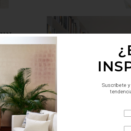
 UN
¿
INS
io modernista de los
use, que, tras ser
onvirtió en un espacio
nservando su valor
Suscríbete y
ay menos ejemplos del
tendenci
reservar e incluso...