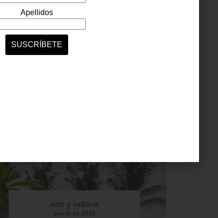
arte y cultura
march 16 2023