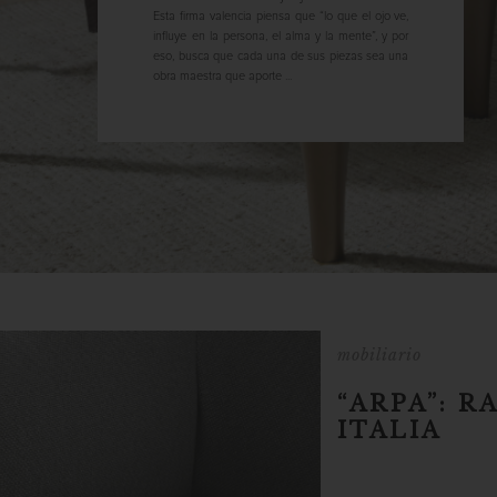
Esta firma valencia piensa que “lo que el ojo ve,
influye en la persona, el alma y la mente”, y por
eso, busca que cada una de sus piezas sea una
obra maestra que aporte ...
mobiliario
“ARPA”: 
ITALIA