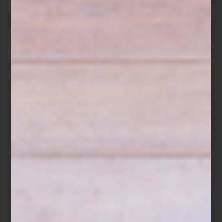
La mesa de
Dolce & Gabbana Casa
evoca el Mediterráneo con
intensidad visual y carácter. Sus colecciones reinterpretan motivos
de la cultura italiana:
Carretto
, inspirado en los tradicionales carros
sicilianos pintados a mano;
Blu Mediterraneo
, que retoma el azul
profundo de la cerámica mayólica del sur de Italia; y
Verde
Maiolica
, donde el blanco y el verde recrean jardines y paisajes
mediterráneos. En México, estas piezas forman parte de la
selección exclusiva de Casa Palacio Antara, donde la propuesta
de la firma italiana encuentra un escenario afín a su espíritu
celebratorio.