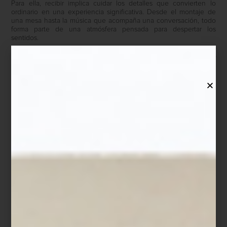
Para ella, recibir implica cuidar los detalles que convierten lo
ordinario en una experiencia significativa. Desde el montaje de
una mesa hasta la música que acompaña una conversación, todo
forma parte de una atmósfera pensada para despertar los
sentidos.
-Siempre pienso en los cinco sentidos. La música, la luz, los
aromas, la presentación de la mesa, incluso la textura de los
objetos. Cuando todo dialoga, la experiencia se vuelve
memorable.
Ese cuidado se refleja también en su rutina diaria. Montserrat
suele comenzar el día muy temprano con un pequeño ritual
personal: preparar su matcha ceremonial en una charola donde
cada elemento tiene un lugar específico. En ese universo de
detalles, Casa Palacio tiene un lugar muy especial. Para ella,
recorrer sus espacios es parte de su propio proceso creativo
como anfitriona.