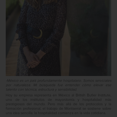
-México es un país profundamente hospitalario. Somos serviciales
por naturaleza. Mi búsqueda fue entender cómo elevar ese
talento con técnica, estructura y sensibilidad.
Hoy su empresa representa en México al British Butler Institute,
uno de los institutos de mayordomía y hospitalidad más
prestigiosos del mundo. Pero más allá de los protocolos y la
formación profesional, el trabajo de Montserrat se sostiene sobre
una idea sencilla: la hospitalidad comienza en la vida cotidiana.