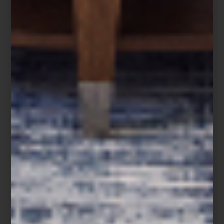
La llegada de la primavera invita a redescubrir uno de los rituales
más refinados del hogar: la mesa fina. Más que una disposición
estética, es una forma de celebrar el tiempo compartido, el arte
de recibir y la belleza de los objetos que nos acompañan. Con la
luz más suave y los días más largos, la mesa se transforma en un
escenario de encuentro donde vajillas y cristalería aportan
frescura, color y un aire festivo que acompaña naturalmente la
temporada.
En
Casa Palacio
, dos casas europeas dialogan esta temporada a
través de la tradición, la artesanía y un espíritu profundamente
celebratorio del diseño:
Dolce & Gabbana Casa
y
Vista Alegre
.