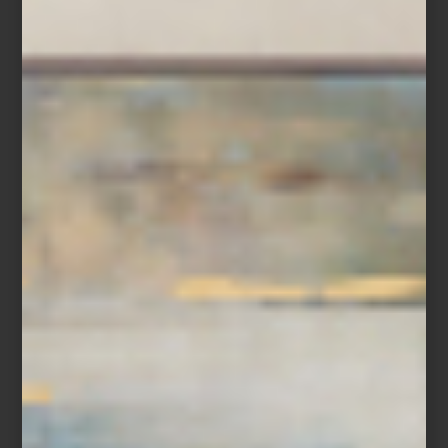
“Ir a Casa Palacio me inspira muchísimo. Encuentro objetos que
me ayudan a renovar una mesa, transformar un ambiente o
sorprender a mis invitados. Es un lugar donde siempre descubro
algo nuevo.”
Entre sus elecciones favoritas aparecen firmas como Richard
Ginori, Bernardaud, Villeroy & Boch y Baccarat, así como piezas
de Christofle y Hermès para vestir la mesa con carácter. En textiles
y blancos recurre con frecuencia a marcas como Frette e Ilò,
mientras que para aportar acentos más orgánicos a sus espacios
disfruta incorporar piezas de Namuh. A esto suma cristalería,
bowls decorativos, aromas para el hogar y objetos que le
permiten jugar con texturas y atmósferas.