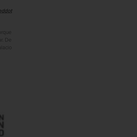
eddot
orque
r. De
alacio