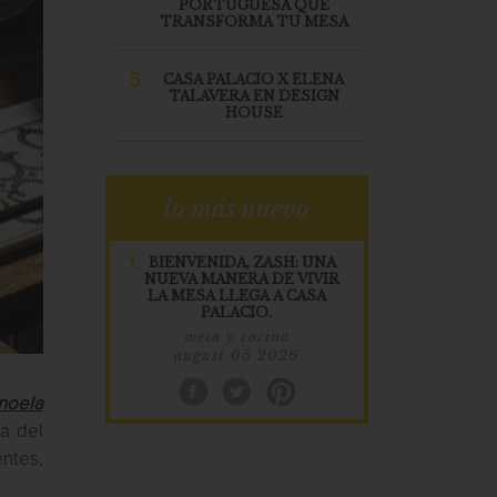
PORTUGUESA QUE
TRANSFORMA TU MESA
5.
CASA PALACIO X ELENA
TALAVERA EN DESIGN
HOUSE
lo más nuevo
1.
BIENVENIDA, ZASH: UNA
NUEVA MANERA DE VIVIR
LA MESA LLEGA A CASA
PALACIO.
mesa y cocina
august 05 2026
noela
ta del
entes,