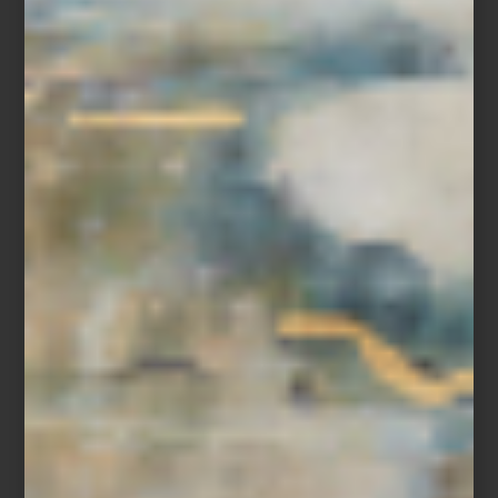
del diseño con otras que apenas comienzan a escribirla; en un
mismo recorrido es posible pasar de un clásico presente en la
colección permanente de algunos de los museos más
importantes del mundo a la obra de un diseñador mexicano
contemporáneo; de un objeto realizado completamente a mano a
una pieza donde la innovación tecnológica redefine la vida
cotidiana. Marcas internacionales, grandes oficios, libros, arte,
cocina profesional, audio Hi-Fi, iluminación y mobiliario conviven
bajo una misma visión: entender el hogar como un universo
donde cada detalle tiene el poder de inspirar.