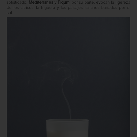
sofisticado.
Mediterranea
y
Fiqum
, por su parte, evocan la ligereza
de los cítricos, la higuera y los paisajes italianos bañados por el
sol.