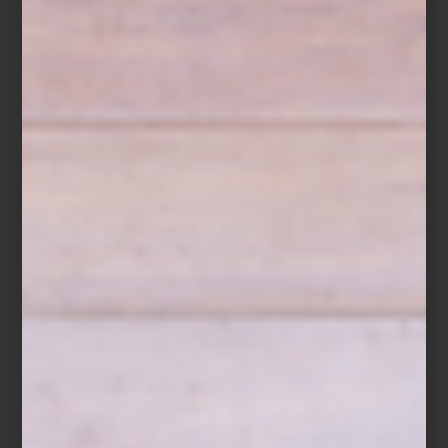
CONSERVAR TAMBIÉN ES
COCINAR
Save
Hay recetas donde la frescura lo es todo. Un bowl de fresas,
zarzamoras, frambuesas y arándanos, ligeramente endulzados con
miel, ralladura de limón y unas hojas de menta, cubiertos al
momento de servir con un crumble de avena, almendra y
mantequilla recién horneado. Un postre sencillo donde cada
ingrediente conserva su carácter y su textura.