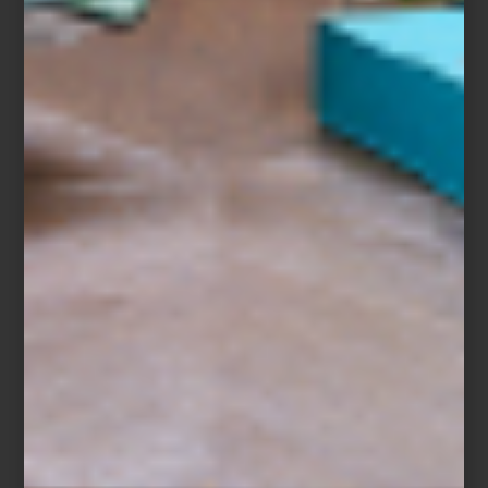
Dos espacios, una misma visión
Cuando Casa Palacio abrió Antara en 2006 propuso una manera
distinta de acercarse al interiorismo. Santa Fe, inaugurada años
después, amplió esa visión con una arquitectura que invita a
descubrir cada ambiente con calma, revelando perspectivas,
materiales y atmósferas que convierten el recorrido en una
experiencia.