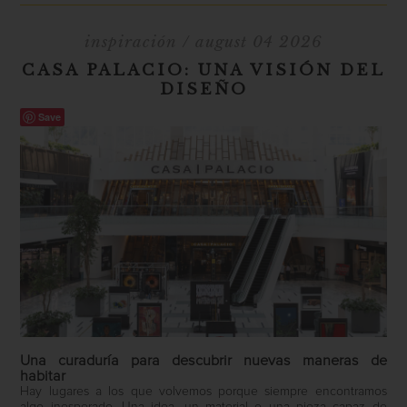
inspiración
/ august 04 2026
CASA PALACIO: UNA VISIÓN DEL
DISEÑO
Save
Una curaduría para descubrir nuevas maneras de
habitar
Hay lugares a los que volvemos porque siempre encontramos
algo inesperado. Una idea, un material o una pieza capaz de