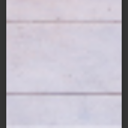
Cuando una receta depende tanto de la frescura de sus
ingredientes, conservarla bien forma parte de prepararla. Inspirada
en la filosofía de cocina de
ZWILLING
, esta receta demuestra que
preparar con anticipación ya no significa renunciar al sabor ni a la
frescura.
Crumble de frutos rojos
Ingredientes
150 g de fresas, en mitades
100 g de zarzamoras
100 g de frambuesas