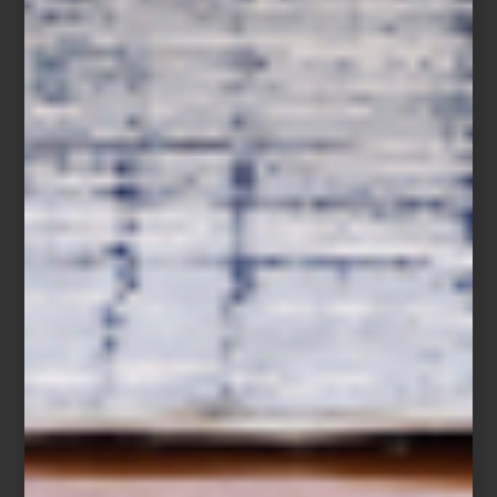
Hoy, ambas tiendas son un punto de encuentro para arquitectos,
interioristas y amantes del diseño. Un lugar donde el lujo dialoga
con la innovación, la artesanía convive con la tecnología y los
grandes clásicos encuentran nuevas voces. Más que reunir
algunas de las mejores firmas del mundo, Casa Palacio ha
construido una comunidad que entiende el diseño como una
forma de vivir.
Visita Casa Palacio Antara y Santa Fe y descubre una experiencia
donde el diseño, el lujo y la inspiración conviven en cada
espacio.
inspiración
/ august 03 2026
ZWILLING FRESH & SAVE: