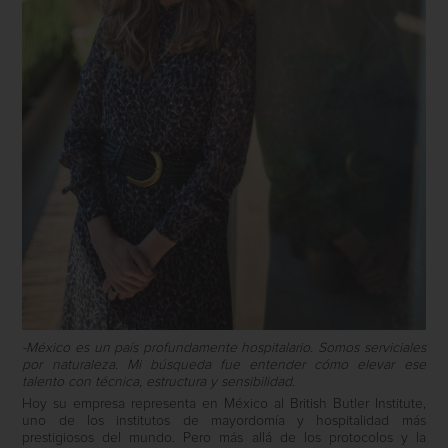
-México es un país profundamente hospitalario. Somos serviciales
por naturaleza. Mi búsqueda fue entender cómo elevar ese
talento con técnica, estructura y sensibilidad.
Hoy su empresa representa en México al British Butler Institute,
uno de los institutos de mayordomía y hospitalidad más
prestigiosos del mundo. Pero más allá de los protocolos y la