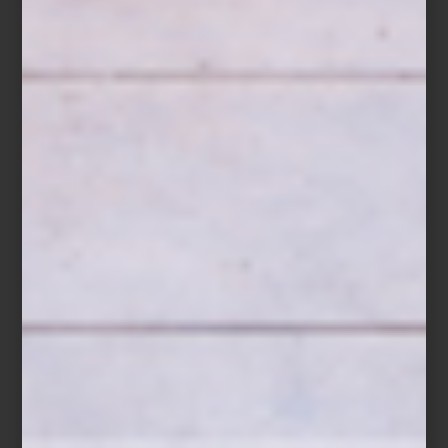
de propuestas de interioristas y diseñadores, cada una
sorprendiendo por su creatividad y atención al detalle. Entre ellas,
el espacio de Casa Palacio, en colaboración con Elena Talavera,
destaca por su dualidad
: un interior donde un vitral transforma la
luz en matices cálidos y cambiantes, y un exterior que ofrece
serenidad y equilibrio. Las franjas naranjas diseñadas por Talavera
atraviesan ambos ambientes, unificando emoción y calma, y
creando un recorrido que invita a detenerse y disfrutar cada
detalle.