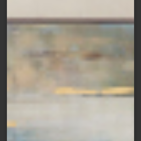
“Ir a Casa Palacio me inspira muchísimo. Encuentro objetos que
me ayudan a renovar una mesa, transformar un ambiente o
sorprender a mis invitados. Es un lugar donde siempre descubro
algo nuevo.”
Entre sus elecciones favoritas aparecen firmas como Richard
Ginori, Bernardaud, Villeroy & Boch y Baccarat, así como piezas
de Christofle y Hermès para vestir la mesa con carácter. En textiles
y blancos recurre con frecuencia a marcas como Frette e Ilò,
mientras que para aportar acentos más orgánicos a sus espacios
disfruta incorporar piezas de Namuh. A esto suma cristalería,
bowls decorativos, aromas para el hogar y objetos que le
permiten jugar con texturas y atmósferas.