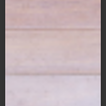
El 14 de octubre, creativos y amantes del diseño disfrutaron de un
recorrido guiado exclusivo
, seguido de un brindis que reunió a
diseñadores, interioristas y apasionados del diseño en un
encuentro memorable. Una gran oportunidad para hablar de
diseño y celebrar la creatividad.
Los visitantes de
Design House 2025
descubrirán una variedad