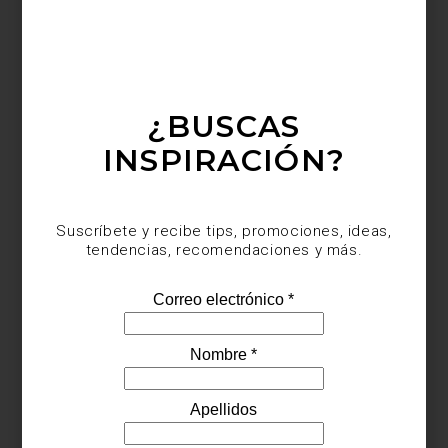
ambientes
/ july 15 2025
LORIA: UNA SILLA, INFINITAS
POSIBILIDADES
¿BUSCAS
Save
INSPIRACIÓN?
Suscríbete y recibe tips, promociones, ideas,
tendencias, recomendaciones y más.
Hay piezas que, desde el primer vistazo, transmiten una visión