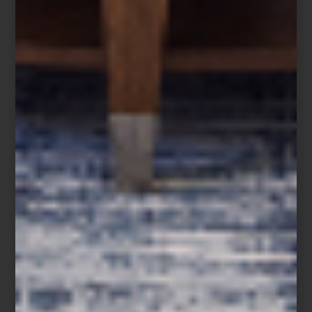
Save
En Design Week México 2025, Casa Palacio abre las puertas de
un espacio excepcional en Design House, junto a la interiorista
Elena Talavera
, quien presenta
Mesana Medaña
: una propuesta
que dialoga con la arquitectura existente, reinterpretando su
historia con color, luz y emoción.