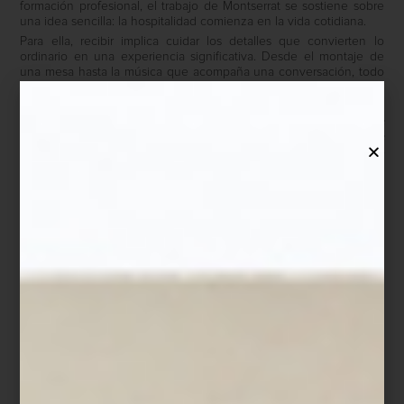
formación profesional, el trabajo de Montserrat se sostiene sobre
una idea sencilla: la hospitalidad comienza en la vida cotidiana.
Para ella, recibir implica cuidar los detalles que convierten lo
ordinario en una experiencia significativa. Desde el montaje de
una mesa hasta la música que acompaña una conversación, todo
forma parte de una atmósfera pensada para despertar los
sentidos.
-Siempre pienso en los cinco sentidos. La música, la luz, los
aromas, la presentación de la mesa, incluso la textura de los
objetos. Cuando todo dialoga, la experiencia se vuelve
memorable.
Ese cuidado se refleja también en su rutina diaria. Montserrat
suele comenzar el día muy temprano con un pequeño ritual
personal: preparar su matcha ceremonial en una charola donde
cada elemento tiene un lugar específico. En ese universo de
detalles, Casa Palacio tiene un lugar muy especial. Para ella,
recorrer sus espacios es parte de su propio proceso creativo
como anfitriona.