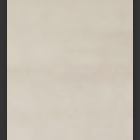
-México es un país profundamente hospitalario. Somos serviciales
por naturaleza. Mi búsqueda fue entender cómo elevar ese
talento con técnica, estructura y sensibilidad.
Hoy su empresa representa en México al British Butler Institute,
uno de los institutos de mayordomía y hospitalidad más
prestigiosos del mundo. Pero más allá de los protocolos y la
formación profesional, el trabajo de Montserrat se sostiene sobre
una idea sencilla: la hospitalidad comienza en la vida cotidiana.
Para ella, recibir implica cuidar los detalles que convierten lo
ordinario en una experiencia significativa. Desde el montaje de
una mesa hasta la música que acompaña una conversación, todo
forma parte de una atmósfera pensada para despertar los
sentidos.
-Siempre pienso en los cinco sentidos. La música, la luz, los
aromas, la presentación de la mesa, incluso la textura de los
objetos. Cuando todo dialoga, la experiencia se vuelve
memorable.
Ese cuidado se refleja también en su rutina diaria. Montserrat
suele comenzar el día muy temprano con un pequeño ritual
personal: preparar su matcha ceremonial en una charola donde