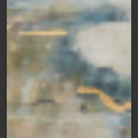
“Ir a Casa Palacio me inspira muchísimo. Encuentro objetos que
me ayudan a renovar una mesa, transformar un ambiente o
sorprender a mis invitados. Es un lugar donde siempre descubro
algo nuevo.”
Entre sus elecciones favoritas aparecen firmas como Richard
Ginori, Bernardaud, Villeroy & Boch y Baccarat, así como piezas
de Christofle y Hermès para vestir la mesa con carácter. En textiles
y blancos recurre con frecuencia a marcas como Frette e Ilò,
mientras que para aportar acentos más orgánicos a sus espacios
disfruta incorporar piezas de Namuh. A esto suma cristalería,
bowls decorativos, aromas para el hogar y objetos que le
permiten jugar con texturas y atmósferas.