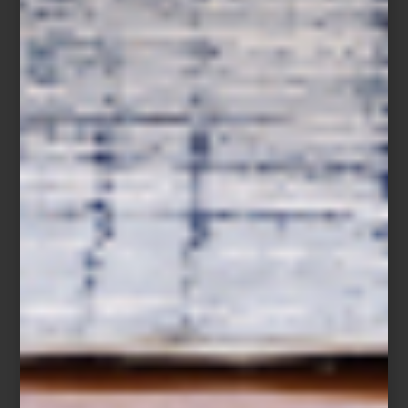
arte y cultura
/ october 20 2025
CASA PALACIO EN DESIGN
WEEK: PROPUESTAS QUE
INSPIRAN
Save