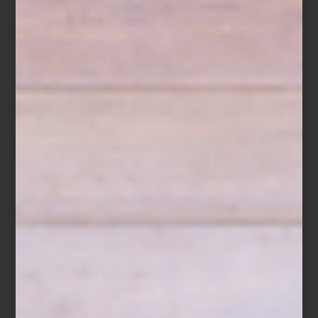
En Design Week México 2025, Casa Palacio abre las puertas de
un espacio excepcional en Design House, junto a la interiorista
Elena Talavera
, quien presenta
Mesana Medaña
: una propuesta
que dialoga con la arquitectura existente, reinterpretando su
historia con color, luz y emoción.