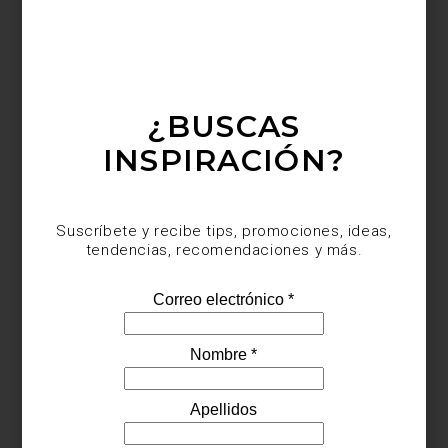
El proyecto de Casa Palacio celebra cómo el diseño puede
transformar un hogar, mezclando materiales, texturas y objetos
seleccionados para crear experiencias memorables. La propuesta
se inscribe en una Design Week que este año demuestra, una
vez más, la diversidad y excelencia del diseño nacional e
¿BUSCAS
internacional.
INSPIRACIÓN?
Suscríbete y recibe tips, promociones, ideas,
tendencias, recomendaciones y más.
La casa permanece abierta
hasta el 2 de noviembre
, ofreciendo la
oportunidad de explorar
Design House 2025
y vivir la experiencia