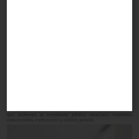
Claudia Comte en Galería OMR
El circuito propone visitas especiales a galerías, espacios
independientes y estudios de artistas, en una ruta que no solo
conecta obras y espectadores, sino también refuerza los lazos
que sostienen al ecosistema artístico mexicano: creadores,
coleccionistas, instituciones y público general.