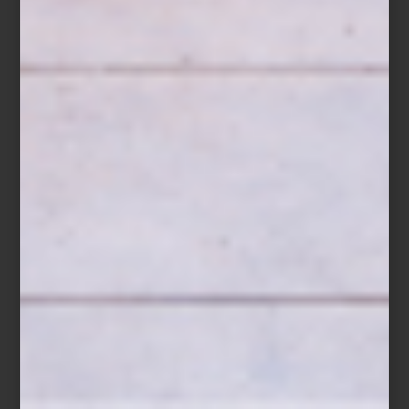
El 14 de octubre, creativos y amantes del diseño disfrutaron de un
recorrido guiado exclusivo
, seguido de un brindis que reunió a
diseñadores, interioristas y apasionados del diseño en un
encuentro memorable. Una gran oportunidad para hablar de
diseño y celebrar la creatividad.