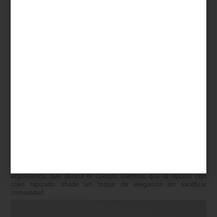
Diseñada por el estudio europeo VANK, especializado en
mobiliario arquitectónico que combina tecnología con
responsabilidad ecológica, LORIA destaca por su silueta
envolvente creada a partir de una sola pieza de polipropileno
reciclado. Disponible en dos versiones —con o sin
descansabrazos—, su forma curva proporciona un asiento
ergonómico que abraza el cuerpo, mientras que la opción con
cojín tapizado añade un toque de elegancia sin sacrificar
comodidad.