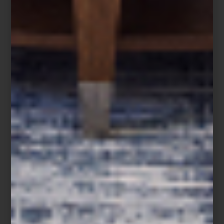
El estilo
Mid-Century Modern
se ha convertido en uno de los
favoritos de interioristas y amantes del diseño por su elegancia
atemporal, líneas limpias y funcionalidad. Pero ¿cómo llevarlo a tu
casa sin perder calidez? En Casa Palacio te damos algunos
consejos clave utilizando muchas de nuestras piezas predilectas:
1. Elige piezas icónicas
Opta por muebles de líneas rectas y formas orgánicas. Una silla
Eames, una mesa auxiliar con patas cónicas o un sofá de silueta
simple pueden convertirse en el eje de la sala.
Mesa Noguchi y sillón Eames Lounge & Ottoman de Herman Miller
2. Apuesta por materiales naturales