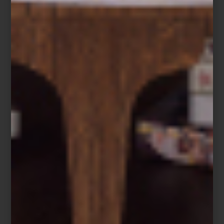
encuentra en
Casa Palacio
piezas icónicas y contemporáneas
que reinterpretan el espíritu Mid-Century: mobiliario, accesorios y
luminarias que hacen de cada espacio un ejemplo de diseño
atemporal.
ambientes
/ september 29 2025
DECORACIÓN MID-CENTURY
MODERN: CÓMO COMBINAR
COLORES, MUEBLES E
ILUMINACIÓN
Save