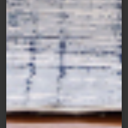
La madera (especialmente en tonos nogal o teca) es esencial para
crear la atmósfera Mid-Century. Combínala con piel, lana o lino
para dar textura y confort.
Sillón Egg de Fritz Hansen
3. Paleta cálida con acentos vibrantes
Los neutros como beige, gris o blanco son la base perfecta.
Añade acentos en mostaza, verde olivo o azul profundo para dar