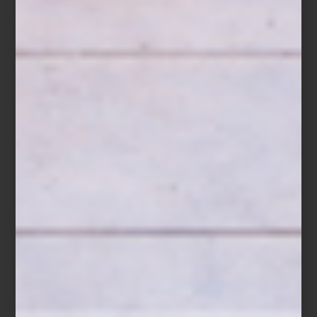
Wooden Dolls de Vitra
4. Iluminación como protagonista
Lámparas colgantes con formas geométricas, bases metálicas o
acabados en latón son piezas clave que además funcionan como
objetos escultóricos.