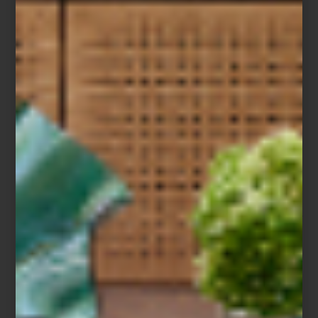
Aromatizantes en spray de Culti
La cultura del ambiente
Pocas marcas han entendido esta idea con tanta sensibilidad
como
CULTI MILANO
. Fundada en 1988 por Alessandro Agrati, la
firma italiana fue pionera al desarrollar el concepto de
Culture of
Ambience
: la convicción de que cada espacio posee una
identidad olfativa propia y que el aroma es capaz de narrar una
historia tan poderosa como los materiales, la luz o el mobiliario.
Desde entonces, CULTI ha convertido sus fragancias en un
lenguaje silencioso que acompaña la vida cotidiana. Su colección
incluye aromatizantes para habitación, bolsitas aromáticas,
difusores
Stile
, velas y prácticos
refills
, una alternativa que permite