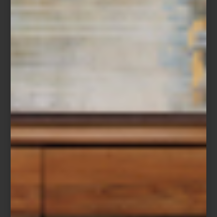
arquitectura, dialogar con los materiales y convertirse en una
presencia discreta que transforma una casa en un lugar
profundamente personal.
En diseño solemos hablar de editar una colección de piezas:
elegir un mueble, una lámpara o un objeto porque aporta
equilibrio al conjunto. Lo mismo ocurre con los aromas. Elegir un
perfume para el hogar es también una forma de editar la
atmósfera de un espacio, de darle identidad y construir recuerdos
que permanecerán mucho después de que la puerta se cierre.