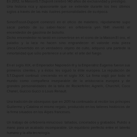
En 2012, la MaisonS.T.Dupont celebró 140 años de exclusividad y prestigio.
Una historia rica y apasionante que se extiende durante los tres
últimos
siglos a través de las más ilustres personalidades de su época.
SimonTissot-Dupont comenzó en el oficio de maletero, rápidamente supo
sacar partido de su saber-hacer en orfebrería yen 1941 inventó el
encendedor de gasolina de bolsillo.
Dicho encendedor no tardó en convertirse en el icono de la Maison.El oro, el
paladio y la laca no hacen sino engrandecer el valorde esta pieza
única.Convertido en un verdadero objeto de culto, adquirió una partede la
inmortalidad que sólo pertenece a un arte: el arte del fuego.
En el siglo XIX, el Emperador Napoleón III y la Emperatriz Eugenia fueron sus
primeros clientes, y a éstos les siguió la élite europea. La reputación de
S.T.Dupont continuó creciendo en el siglo XX. La firma viajó por todo el
mundo como compañera inseparable de la aristocracia europea y de
grandes personalidades de la talla de Rockefeller, Agnelli, Churchill, Coco
Chanel, Guccio Gucci o Louis Renault.
Una tradición de obsequios que en 2011 ha continuado al recibir los príncipes
Guillermo y Catalina el mismo regalo, producido en los talleres históricos de
la firma situados en los Alpes franceses.
Un trabajo de orfebrería minucioso: tallados, cincelados y grabados. Pulido a
mano para un acabado incomparable. Un equilibrio perfecto entre el talento
humano y la alta tecnología.