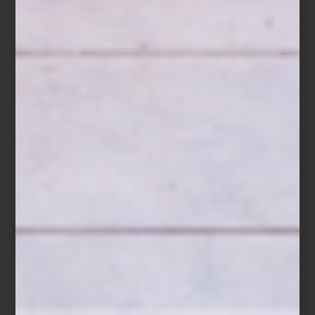
Vela aromatica Fiqum de Culti
Porque, al final, una casa también se recuerda por su aroma.
Descubre la colección de
CULTI
en
Casa Palacio Antara
y
Casa
Palacio Santa Fe
, y encuentra la fragancia que mejor exprese la
personalidad de tu hogar.