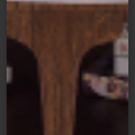
Difusor Aramara de Culti
Un paisaje para cada espacio
Cada creación de CULTI evoca un paisaje, un recuerdo o una
forma de habitar.
Aramara
reúne naranja amarga, bergamota y
sándalo en una fragancia cálida y luminosa;
Tessuto
envuelve los
espacios con la frescura del lino y la delicadeza del jazmín;
mientras
Mareminerale
captura la energía mineral y la brisa del
Mediterráneo.