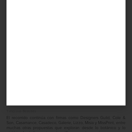
Sanderson
Timorous Beasties
El recorrido continúa con firmas como Designers Guild, Cole &
Son, Casamance, Casadeco, Galerie, Lizzo, Misia y MissPrint, entre
muchas otras propuestas que exploran desde lo botánico y lo