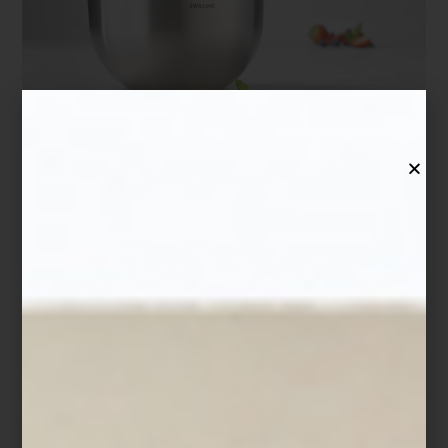
Los
ZWILLING Fresh & Save Bowls
ayudan a conservar los
alimentos frescos hasta cinco veces más tiempo gracias a su
sistema de vacío, preservando mejor aromas, texturas y nutrientes.
Ya sea un postre de temporada, una ensalada de papa con hinojo
o una ensalada de hojas verdes preparada con anticipación,
permiten cocinar, servir y almacenar en un mismo recipiente,
reduciendo el desperdicio y facilitando la organización diaria.