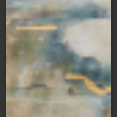
inspiración
/ july 29 2026
CULTI: VESTIR LA CASA CON
AROMA
Save
El diseño de un espacio no termina en lo que vemos. También
vive en aquello que respiramos. Un aroma puede acompañar la