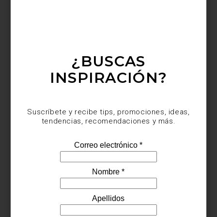
firma propone colecciones donde los muros adquieren
profundidad, narrativa y carácter sensorial.
Del Arts & Crafts al interior contemporáneo
Entre las firmas más emblemáticas destaca Morris & Co., histórica
casa fundada por William Morris, figura esencial del movimiento
Arts & Crafts en el siglo XIX. Sus patrones florales y
composiciones botánicas continúan definiendo una idea de
¿BUSCAS
belleza artesanal profundamente vigente.
INSPIRACIÓN?
Suscríbete y recibe tips, promociones, ideas,
tendencias, recomendaciones y más.