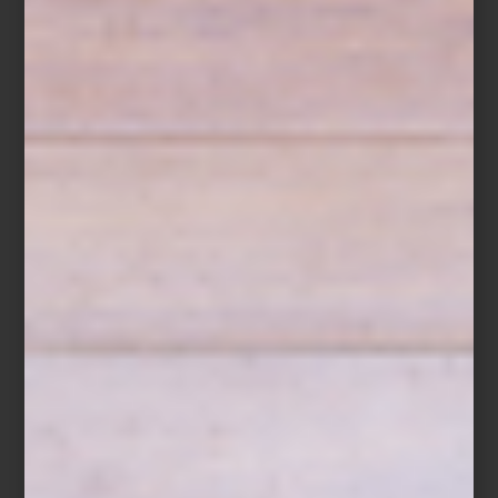
combina vainilla negra, incienso y pachulí con una elegancia
atemporal, mientras
Damasque
revela un carácter especiado y
sofisticado.
Mediterranea
y
Fiqum
, por su parte, evocan la ligereza
de los cítricos, la higuera y los paisajes italianos bañados por el
sol.