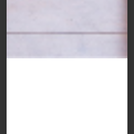
marcas
august 21 2025
OLGA HANONO LO
HACE DE NUEVO: EL
ENCANTO DE LADY
LUCK PARA LLADRÓ
La magia de un espacio no solo se
encuentra en sus formas, colores o
texturas: también en los objetos que
elegimos para habitarlo. Este otoño, la
diseñadora mexicana Ol...
marcas