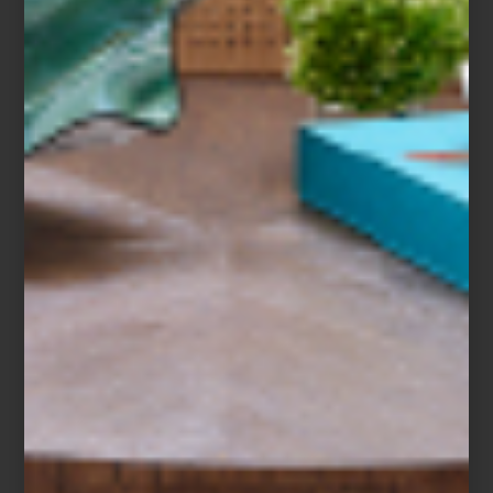
CRISTAL
Desde 1764, Baccarat ha convertido el
cristal en un auténtico símbolo de lujo y
sofisticación. Sus lumin...
marcas
september 11 2025
BERNARDAUD:
TRADICIÓN, ARTE Y
LA ELEGANCIA
ETERNA DE
LIMOGES
En el corazón de Limoges, Francia, desde
1863, la maison Bernardaud ha