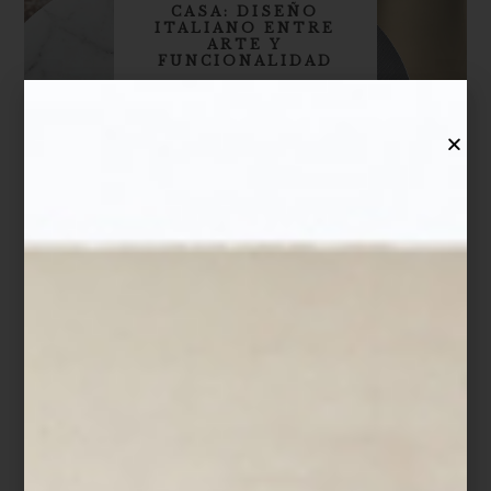
CASA: DISEÑO
ITALIANO ENTRE
ARTE Y
FUNCIONALIDAD
Bontempi Casa, una de las marcas más
emblemáticas del diseño italiano, se
distingue por cr...