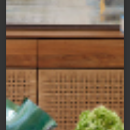
NAMUH STUDIO:
DEL OBJETO AL
HOGAR, HABITAR EL
DISEÑO
En el panorama del diseño mexicano,
NAMUH Studio ha creado un lenguaje
único: piezas que nacen del respeto por la
artesanía y evolucionan hacia una vis...
ambientes
september 16 2025
EL UNIVERSO
BACCARAT:
ILUMINACIÓN,
DISEÑO Y ARTE EN