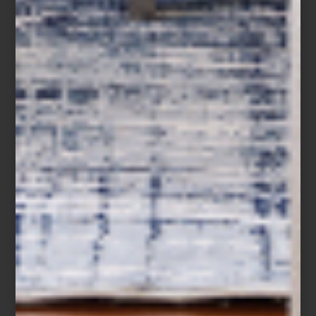
marcas
september 01 2025
BERNHARDT, 135
AÑOS CREANDO
PIEZAS ICÓNICAS
Con más de 135 años de historia,
Bernhardt es sinónimo de artesanía,
diseño atemporal y compromiso con la
excelencia. Fundada en 1889 por John
Mat...