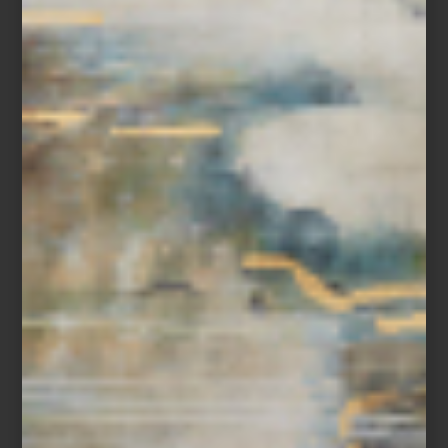
ambientes
september 23 2025
PORTUS CALE:
FRAGANCIAS QUE
CUENTAN LA
HISTORIA DE
PORTUGAL
Portugal no solo es reconocido por su
patrimonio arquitectónico o su cultura
marítima: también lo es por una tradición
centenaria en la elaboración de jabones y
perfumes artesanales. En esa herencia se
inscribe ...
marcas
september 18 2025