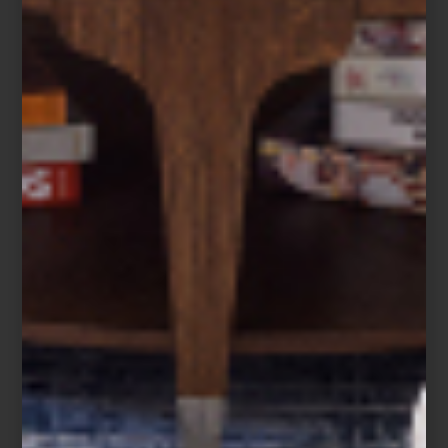
perfeccionado un arte que combina
tradición, innovación y belleza atemporal:
la p...
marcas
september 09 2025
VILLEROY & BOCH:
LUJO Y
CREATIVIDAD EN LA
MESA
Villeroy & Boch es sinónimo de historia,
elegancia y creatividad en la mesa desde
1748. Cada comida se convierte en un
instante especial, un verdadero ejercicio de
...