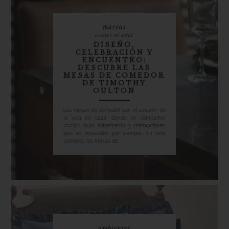
marcas
october 07 2025
DISEÑO,
CELEBRACIÓN Y
ENCUENTRO:
DESCUBRE LAS
MESAS DE COMEDOR
DE TIMOTHY
OULTON
Las mesas de comedor son el corazón de
la vida en casa: donde se comparten
charlas, risas, sobremesas y celebraciones
que se recuerdan por siempre. En este
contexto, las mesas de ...
ambientes