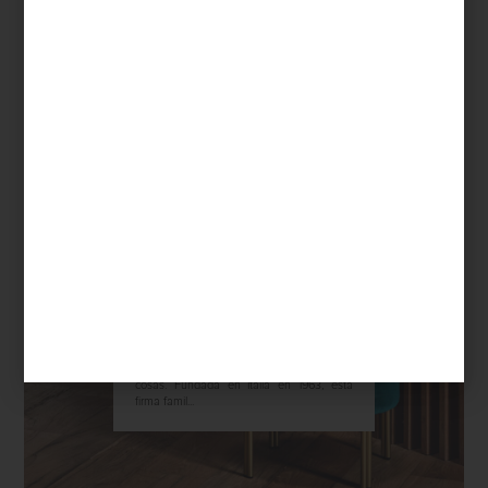
marcas
august 05 2025
BONTEMPI CASA: EL
ARTE DE HABITAR
CON DISEÑO
Hay marcas que definen espacios, y otras
que los reinventan. Bontempi Casa lleva
más de seis décadas haciendo ambas
cosas. Fundada en Italia en 1963, esta
firma famil...