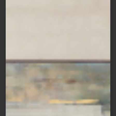
ambientes
BAOBAB COLLECTION: EL ARTE DE
PERFUMAR EL HOGAR
El aroma es ese narrador invisible de los hogares: basta encender una vela
para que lo cotidiano se transforme. Una fragancia puede despertar
recuerdos, evocar un viaje o simplemente regalar un instante de calma.
Como solemos decir, es vivir entre aromas y belleza, y pocas firmas lo
interpretan con tanta maestría como Baobab Collection. Fundada en Bélgica
en 2002, esta casa ha convertido velas y difusores en objetos de deseo. No
solo por el vidrio soplado a mano o sus diseños únicos, sino p...