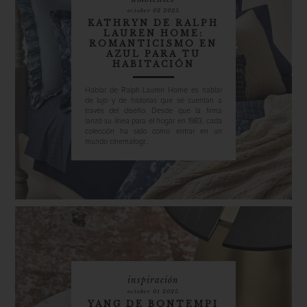
october 02 2025
KATHRYN DE RALPH
LAUREN HOME:
ROMANTICISMO EN
AZUL PARA TU
HABITACIÓN
Hablar de Ralph Lauren Home es hablar
de lujo y de historias que se cuentan a
través del diseño. Desde que la firma
lanzó su línea para el hogar en 1983, cada
colección ha sido como entrar en un
mundo cinematogr...
inspiración
october 01 2025
YANG DE BONTEMPI