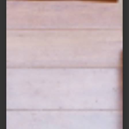
marcas
august 25 2025
LA SERENIDAD
COMO LUJO:
DESCUBRE AMALIA
HOME COLLECTION
El descanso perfecto no es solo una
cuestión de comodidad, sino de atmósfera.
Amalia Home Collection, con raíces en el
norte de Portugal, lo entiende como pocos:
desde 1922 ha perfeccionado el arte de
crear te...