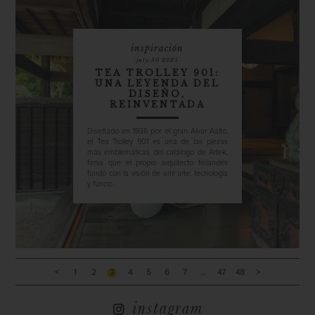
inspiración
july 30 2025
TEA TROLLEY 901:
UNA LEYENDA DEL
DISEÑO,
REINVENTADA
Diseñado en 1936 por el gran Alvar Aalto,
el Tea Trolley 901 es una de las piezas
más emblemáticas del catálogo de Artek,
firma que el propio arquitecto finlandés
fundó con la visión de unir arte, tecnología
y funcio...
<
1
2
3
4
5
6
7
…
47
48
>