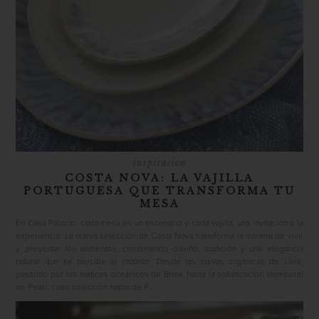
inspiración
COSTA NOVA: LA VAJILLA
PORTUGUESA QUE TRANSFORMA TU
MESA
En Casa Palacio, cada mesa es un escenario y cada vajilla, una invitación a la
experiencia. La nueva selección de Costa Nova transforma la manera de vivir
y presentar los alimentos, combinando diseño, tradición y una elegancia
natural que se percibe al instante. Desde las curvas orgánicas de Livia,
pasando por los matices oceánicos de Brisa, hasta la sofisticación atemporal
de Pearl, cada colección habla de P...