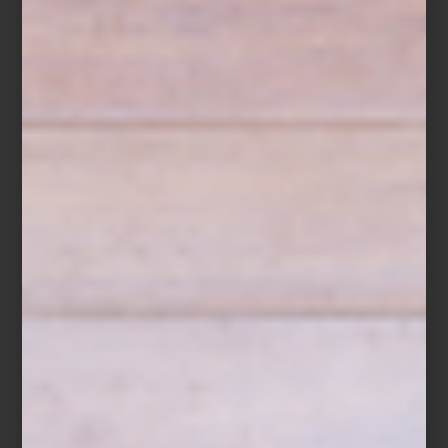
Difusor
Gold & Blue
Set de 3 jabones
Ruby Red
en caja de madera