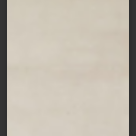
Cada vela y difusor de Baobab es, así, un puente entre memoria y
diseño. Una invitación a dejar que el hogar también cuente su
historia… a través de su aroma.
Descubre más de
Baobab Collection
en
Casa Palacio
.
ambientes
/ september 23 2025
PORTUS CALE: FRAGANCIAS
QUE CUENTAN LA HISTORIA DE
PORTUGAL
Save