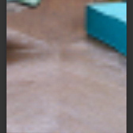
Pero Portus Cale no se detiene en la nostalgia: sus otras líneas
también reinterpretan lo clásico con un giro contemporáneo.
White Crane
propone una fusión ligera de
yuzu, vetiver y
mandarina
;
Ruby Red
es frutal y jugosa, con
uva y frutos rojos
;
Rosé Blush
es suave y floral, con
loto y frutas rojas
. Y para
quienes prefieren aromas cálidos,
Hajjar Blanc
seduce con
coco
cremoso, damasco, tabaco y maderas orientales
, culminando en
una base de
sándalo, patchouli y vainilla
.