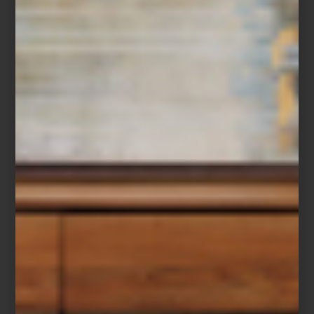
Una de sus colecciones más emblemáticas es
Gold & Blue
,
inspirada en los famosos azulejos de
Oporto
, ciudad donde nace
la marca. Los clásicos tonos azul y blanco, combinados con
detalles dorados, evocan los palacios portugueses y el arte
cerámico que define a la región. Sus velas y difusores perfuman
con elegancia, pero también decoran: cada frasco de cerámica es
una pieza de diseño.