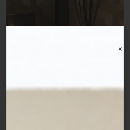
Y para quienes aman los aromas más envolventes,
Aurum
es puro
lujo: jazmín de Arabia y almizcle se funden en un bouquet cálido
y sofisticado.