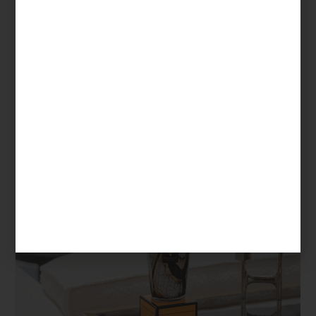
luminosa. Pero no es solo su aspecto lo que impacta: su fragancia,
cálida y envolvente, transforma cualquier espacio en un
refugio
sofisticado
.