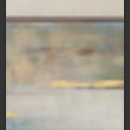
Portugal no solo es reconocido por su patrimonio arquitectónico o
su cultura marítima: también lo es por una tradición centenaria en
la elaboración de jabones y perfumes artesanales. En esa
herencia se inscribe
Portus Cale
, una marca de la casa
Castelbel
,
que transforma el arte de perfumar en un gesto de refinamiento y
belleza.