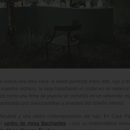
evoca una idea clara: la unión perfecta entre arte, lujo y d
aestro vidriero, la casa transformó el cristal en un material
ó como una firma de joyería se convirtió en un referente m
, admirado por coleccionistas y amantes del diseño interior.
rtesanal y una visión contemporánea del lujo. En Casa Pal
el
centro de mesa Bacchantes
—con su emblemático relie