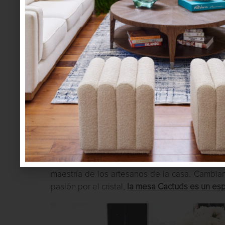
El pez en cristal ámbar
, diseñado en 1913, es o
del diseño moderno. Las figuras decorativas, 
maestría de los artesanos de la casa. Cambian
pasión por el cristal,
la mesa Cactuds es un es