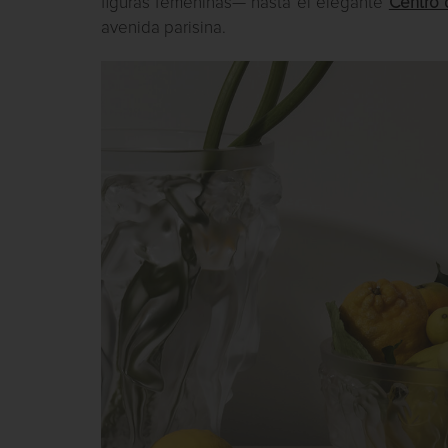
figuras femeninas— hasta el elegante
Centro
avenida parisina.