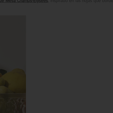
 de Mesa Champs-Élysées
, inspirado en las hojas que bord