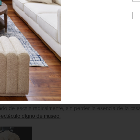
tro clásico que simboliza la buena fortuna y sigue siendo un
como el cisne o el
caballo Kazajo
, reflejan la pureza del crista
do de escala radicalmente, sin perder la esencia de la cas
pectáculo digno de museo.