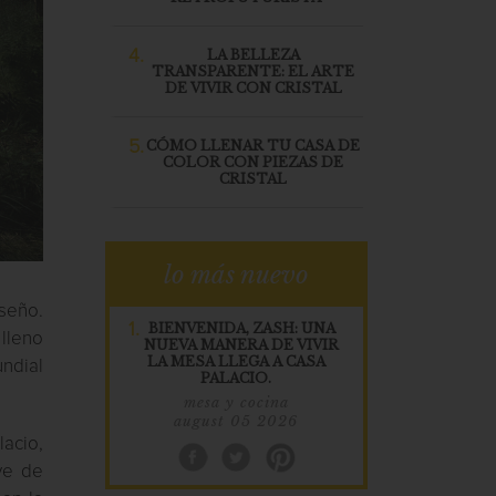
4.
LA BELLEZA
TRANSPARENTE: EL ARTE
DE VIVIR CON CRISTAL
5.
CÓMO LLENAR TU CASA DE
COLOR CON PIEZAS DE
CRISTAL
lo más nuevo
iseño.
1.
BIENVENIDA, ZASH: UNA
 lleno
NUEVA MANERA DE VIVIR
LA MESA LLEGA A CASA
undial
PALACIO.
mesa y cocina
august 05 2026
acio,
ve de