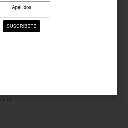
a joya
l y la
a y su