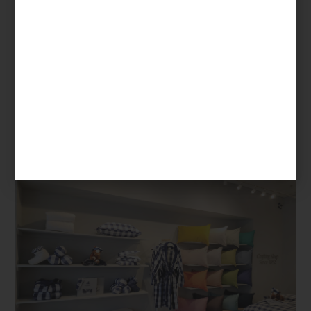
ambientes
/ october 16 2024
HÄSTENS EN EL SANTUARIO
DEL DESCANSO
Save