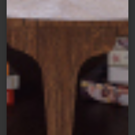
DÍAS DE REGALAR… ¡TEXTILES!
Save
¿Ya tienes listos todos tus obsequios? Si aún te faltan algunos o
no te sabes que te vas a dar a ti mismo, te compartimos nuestra
wishlist de textiles de la selección de Casa Palacio. Hay una pieza
para cada espacio, por lo que estamos seguros que encontrarás
el regalo ideal para alguien muy especial. Todas nuestras
sugerencias están disponibles en nuestro espacio en línea en
elpalaciodehierro.com
.