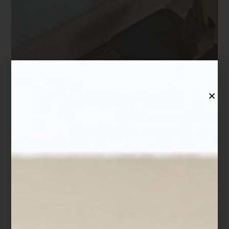
Cruise
Descubre la nueva colección de
Frette
inspirada en la naturaleza
y explora cómo el diseño italiano puede transformar tu forma de
descansar en
Casa Palacio
.
marcas
/ april 15 2025
LA PERFECCIÓN DEL