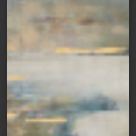
también embellecen el espacio.
Frette
ha vestido algunos de los lugares más emblemáticos del
mundo, desde la imponente Basílica de San Pedro en el Vaticano
hasta los legendarios camarotes del Orient Express. Además, más
de 1,500 hoteles de lujo en todo el planeta, así como la realeza
europea, han hecho de sus sábanas, colchas y accesorios una
elección predilecta. Esto ha consolidado a
Frette
como un
referente en el mundo del diseño, convirtiéndose en un símbolo
de lujo atemporal y distinción.