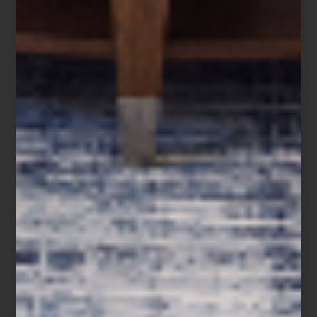
Tapete Prismatic de
Nourison
Esta pieza es parte de la fabulosa colección Prismatic. Está
confeccionada en lana color grey con gold, y presenta un
interesante estampado de forma irregular.
Cojín decorativo Menagerie Elefante de
Les Ottomans
Dale exotismo a tus ambientes con este diseño que incluye un
enigmático elefante, estampado animalprint en borde y flequillos
decorativos en esquinas.