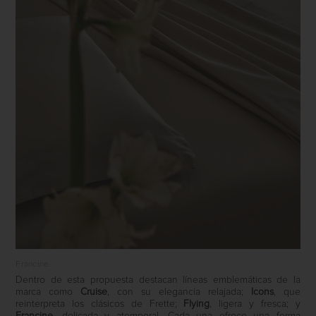
Francine
Dentro de esta propuesta destacan líneas emblemáticas de la
marca como
Cruise
, con su elegancia relajada;
Icons
, que
reinterpreta los clásicos de Frette;
Flying
, ligera y fresca; y