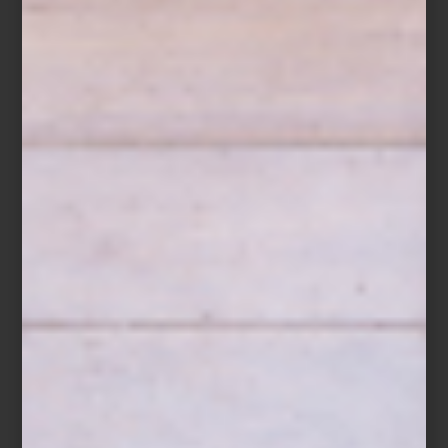
Tapete de baño Glam de
Hamam
Su color gris y el diseño liso, hacen de este tapete un excelente
complemento para tu baño.
Funda Lux Chains de
Frette
Renueva la sala con esta funda para cojín decorativo
confeccionada en algodón de color hueso y el diseño de
cadenas que ha hecho famoso la firma italiana.