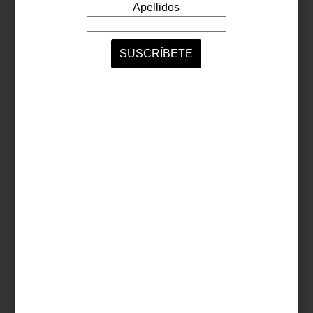
Mantel individual Nupo Curvo de
Lind DNA
Timer de cocina de
Alessi