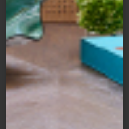
En
Casa Palacio
, estamos orgullosos de ofrecerte las exclusivas
colecciones de
Frette
. Cada una de ellas tiene el poder de
transformar el descanso en una experiencia de puro confort y
sofisticación. Te invitamos a descubrir cómo el lujo italiano puede
enriquecer tu vida y brindarte momentos de descanso
inolvidables.
ambientes
/ december 19 2024