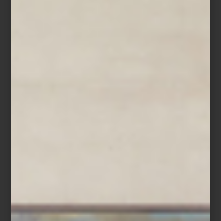
DESCANSO: FRETTE Y EL LUJO
EN CADA HILO
Save
En
Casa Palacio
, sabemos que el verdadero lujo no reside solo en
lo visible, sino también en los detalles que enriquecen nuestra
vida diaria. Es por eso que, al hablar de lujo y confort, no
podemos dejar de mencionar a
Frette
, la histórica firma italiana
que, desde 1860, ha sido sinónimo de excelencia en textiles. Esta
marca ha elevado el arte de descansar a nuevas alturas,
ofreciendo productos que no solo brindan confort, sino que