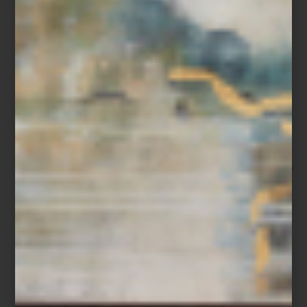
Hoy en día, la firma italiana sigue innovando y reinterpretando la
experiencia del descanso. Bajo el concepto de
Moments of
Dreaming
, sus nuevas colecciones buscan trasladarnos a un
estado onírico, donde el diseño refinado, los tejidos
excepcionales y las paletas de colores magistralmente
combinadas invitan al disfrute del buen dormir. Un ejemplo claro
de esta propuesta es
Concha Arredo
, una de las colecciones más
destacadas, que presenta un elegante jacquard teñido en hilo
con un patrón geométrico, perfecto para aquellos que buscan
renovar su dormitorio con sofisticación y estilo.
Con más de 160 años de experiencia en la creación de textiles de
lujo,
Frette
continúa siendo la marca que define lo mejor en
calidad, confort y diseño. Desde sus bases en Monza y Milán, la